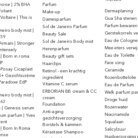
Choice | 2% BHA
Parfum
foliant
Dermaplaning
Make-up
oltaire | This is
Gua Sha stenen
Damesparfum
Parfum bewaren
Sol de Janeiro Parfum
neiro body mist |
Gerstekorrels v
Beauty Sale
 59
Eau de Cologne
Sol de Janeiro Body mist
Armani | Stronger
Mee-eters verwi
Herenparfum
intensely
Eau de Toilette
 | Born in roma
Beauty gift sets
dP
Face icing
Haarclips
-Posay Cicaplast
Ceramide
Retinol - een krachtig
+ Gezichtscrème
ingrediënt
Rozenbottelolie
Paradoxe EdP
Vitamine C serum
Eau de Parfum
ERBORIAN BB cream & CC
Welk parfum past
neiro body mist |
cream
Droge huid
 62
Foundation
Rozenwater
e | Genesis serum
Anti-aging
Niacinamide
ium parfum | Yves
gezichtsverzorging
rent
Squalaan
Borstels & kammen
 | Born In Roma
Salicylzuur
Kérastase Shampoo
ense
Huidverzorging i