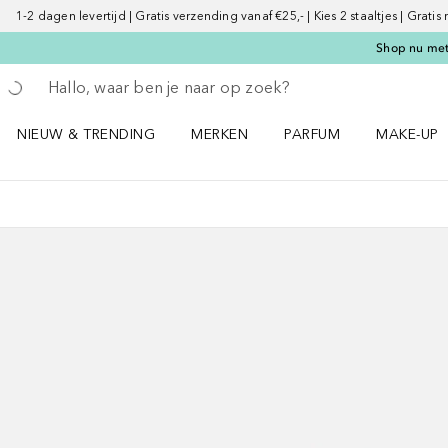
1-2 dagen levertijd | Gratis verzending vanaf €25,- | Kies 2 staaltjes | Gratis
Shop nu met 
Ga terug
Zoekopdracht uitvoeren
NIEUW & TRENDING
MERKEN
PARFUM
MAKE-UP
Open NIEUW & TRENDING menu
Open MERKEN menu
Open PARFUM menu
Open MAK