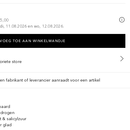
25,00
di, 11.08.2026 en wo, 12.08.2026.
VOEG TOE AAN WINKELMANDJE
oriete store
een fabrikant of leverancier aanraadt voor een artikel
 baard
e drogen
 & salicylzuur
r glad