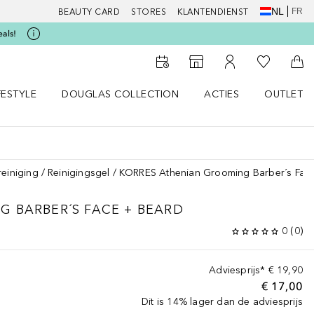
NL
FR
BEAUTY CARD
STORES
KLANTENDIENST
eals!
Naar Mijn W
Naar Storefinder
Naar Mijn Account
Naa
FESTYLE
DOUGLAS COLLECTION
ACTIES
OUTLET
enu
en LIFESTYLE menu
Open DOUGLAS COLLECTION menu
Open ACTIES menu
reiniging
Reinigingsgel
KORRES Athenian Grooming Barber´s Fac
NG
BARBER´S FACE + BEARD
0
(
0
)
Adviesprijs*
€ 19,90
€ 17,00
Dit is 14% lager dan de adviesprijs