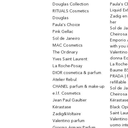
Douglas Collection
Paula's 
Liquid Ex
RITUALS Cosmetics
Zadig en V
Douglas
her
Paula's Choice
Sol de Ja
Pink Gellac
Cheirosa
Sol de Janeiro
Emporio 
MAC Cosmetics
with you 
The Ordinary
Valentino
donna E
Yves Saint Laurent
La Roche
La Roche-Posay
Baume B5
DIOR cosmetica & parfum
PRADA | 
Atelier Rebul
refillable
CHANEL parfum & make-up
Sol de Ja
e.l.f. Cosmetics
Cheirosa
Jean Paul Gaultier
Kérastas
Kérastase
Black Op
Saint Lau
Zadig&Voltaire
Valentino
Valentino parfum
uomo int
Giorgio Armani Parfum