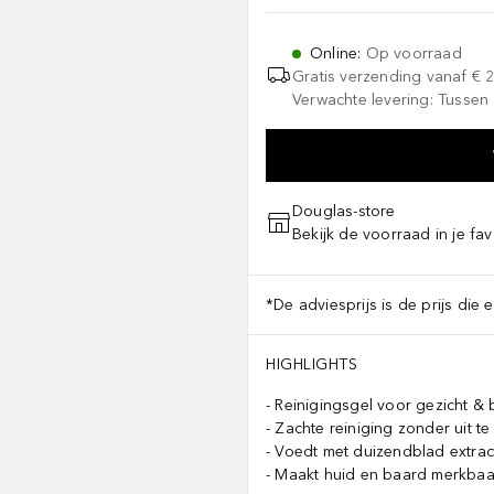
Online
:
Op voorraad
Gratis verzending vanaf
€ 
Verwachte levering: Tussen 
Douglas-store
Bekijk de voorraad in je fav
*De adviesprijs is de prijs die 
HIGHLIGHTS
Reinigingsgel voor gezicht &
Zachte reiniging zonder uit t
Voedt met duizendblad extract
Maakt huid en baard merkbaa