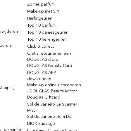
Zomer parfum
Make-up met SPF
Herfstgeuren
Top 10 parfum
erwijderen
Top 10 damesgeuren
Top 10 herengeuren
jderen
Click & collect
Gratis retourneren een
DOUGLAS store
DOUGLAS Beauty Card
DOUGLAS APP
downloaden
Make-up online uitproberen
 bij mij
- DOUGLAS Beauty Mirror
Douglas Giftcard
Sol de Janeiro Le Summer
Mist
Sol de Janeiro Bom Dia
DIOR Sauvage
n de winter
Lancôme - La vie est belle