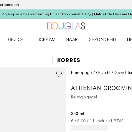
 retourneren
-15% op alle haarverzorging bij aankoop vanaf € 19,- | Ontdek de Haircare D
Naar Douglas Home
GEZICHT
LICHAAM
HAAR
GEZONDHEID
LI
E-UP menu
Open GEZICHT menu
Open LICHAAM menu
Open HAAR menu
Open GEZONDHEID m
Op
homepage
Gezicht
Gezichts
ATHENIAN GROOMI
Reinigingsgel
250 ml
€ 68,00
 / 
1
L
Inclusief BTW