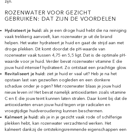
zijn.
ROZENWATER VOOR GEZICHT
GEBRUIKEN: DAT ZIJN DE VOORDELEN
Hydrateert je huid:
als je een droge huid hebt die na reiniging
vaak trekkerig aanvoelt, kan rozenwater je uit de brand
helpen. Het water hydrateert je huid en gaat de strijd aan met
droge plekken. Dit komt doordat de pH-waarde van
rozenwater vaak tussen 4,75 en 5,5 ligt. Dat is de optimale pH-
waarde voor je huid. Verder bevat rozenwater vitamine E die
jouw huid intensief hydrateert. Zo ontstaat een prachtige glow.
Revitaliseert je huid:
ziet je huid er vaal uit? Heb je na het
opstaan last van gezwollen oogleden en een donkere
schaduw onder je ogen? Met rozenwater blaas je jouw huid
nieuw leven in! Het bevat namelijk antioxidanten zoals vitamine
C en E die jouw teint kunnen laten stralen. Daar komt bij dat de
antioxidanten ervan jouw huid tegen vrije radicalen en
vroegtijdige huidveroudering kunnen beschermen.
Kalmeert je huid:
als je in je gezicht vaak rode of schilferige
plekken hebt, kan rozenwater verzachtend werken. Het
kalmeert dankzij de ontstekingsremmende eigenschappen een