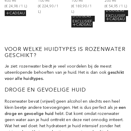
400
ml
100
ml
100
ml
200
ml
(
€ 24,98
 / 
1
L
)
(
€ 224,90
 / 
1
(
€ 189,90
 / 
1
(
€ 54,95
 / 
1
L
)
DOUGLAS
L
)
L
)
CADEAU
EXCLUSIEF
DOUGLAS
CADEAU
EXCLUSIEF
CADEAU
VOOR WELKE HUIDTYPES IS ROZENWATER
GESCHIKT?
Je ziet: rozenwater biedt je veel voordelen bij de meest
uiteenlopende behoeften van je huid. Het is dan ook
geschikt
voor alle huidtypes.
DROGE EN GEVOELIGE HUID
Rozenwater bevat (vrijwel) geen alcohol en slechts een heel
klein beetje andere toevoegingen. Het is dus perfect als je
een
droge en gevoelige huid
hebt. Dat komt omdat rozenwater
geen water aan je huid onttrekt en deze niet onnodig irriteert.
Wat het wel doet: het hydrateert je huid intensief zonder het