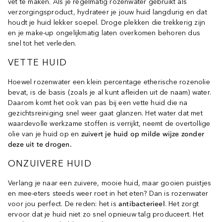
vet te maken. Als je regelmatig rozenwater gebruikt als
verzorgingsproduct, hydrateer je jouw huid langdurig en dat
houdt je huid lekker soepel. Droge plekken die trekkerig zijn
en je make-up ongelijkmatig laten overkomen behoren dus
snel tot het verleden.
VETTE HUID
Hoewel rozenwater een klein percentage etherische rozenolie
bevat, is de basis (zoals je al kunt afleiden uit de naam) water.
Daarom komt het ook van pas bij een vette huid die na
gezichtsreiniging snel weer gaat glanzen. Het water dat met
waardevolle werkzame stoffen is verrijkt, neemt de overtollige
olie van je huid op en
zuivert je huid op milde wijze zonder
deze uit te drogen.
ONZUIVERE HUID
Verlang je naar een zuivere, mooie huid, maar gooien puistjes
en mee-eters steeds weer roet in het eten? Dan is rozenwater
voor jou perfect. De reden: het is
antibacterieel
. Het zorgt
ervoor dat je huid niet zo snel opnieuw talg produceert. Het