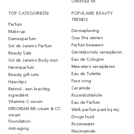
Cheirosa 68
TOP CATEGORIEËN
POPULAIRE BEAUTY
TRENDS
Parfum
Dermaplaning
Make-up
Gua Sha stenen
Damesparfum
Parfum bewaren
Sol de Janeiro Parfum
Gerstekorrels verwijderen
Beauty Sale
Eau de Cologne
Sol de Janeiro Body mist
Mee-eters verwijderen
Herenparfum
Eau de Toilette
Beauty gift sets
Face icing
Haarclips
Ceramide
Retinol - een krachtig
ingrediënt
Rozenbottelolie
Vitamine C serum
Eau de Parfum
ERBORIAN BB cream & CC
Welk parfum past bij mij
cream
Droge huid
Foundation
Rozenwater
Anti-aging
Niacinamide