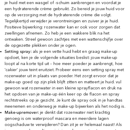
je huid met een wasgel of -schuim aanbrengen en voordat je
een hydraterende crème gebruikt. Zo bereid je jouw huid voor
op de verzorging met de hydraterende crème die volgt.
Tegelijkertijd verwijder je verontreinigen en zuiver je je huid.
Positieve bijwerking: rozenwater kan er ook voor zorgen dat
zwellingen afnemen. Zo heb je een wakkere blik na het
ontwaken. Streel gewoon zachtjes met een wattenschijfje over
de opgezette plekken onder je ogen.
Setting spray:
als je een vette huid hebt en graag make-up
opdoet, ken je de volgende situaties beslist: jouw make-up
loopt al na korte tijd uit – hoe meer poeder je aanbrengt, hoe
'cakier' jouw teint eruitziet. Probeer eens een setting spray met
rozenwater uit in plaats van poeder. Het zorgt ervoor dat je
make-up goed op zijn plek blijft zitten en matteert je huid. vul
gewoon wat rozenwater in een kleine sprayflacon en druk na
het opdoen van je make-up één keer op de flacon en spray
rechtstreeks op je gezicht. Je kunt de spray ook in je handtas
meenemen en onderweg je make-up bijwerken als het nodig is.
Make-upremover:
je denkt dat rozenwater niet krachtig
genoeg is om waterproof mascara en meerdere lagen
oogschaduw te verwijderen? Dan zit je er helemaal naast! Als