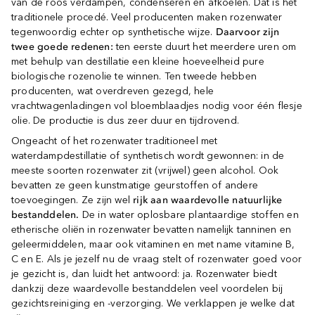
van de roos verdampen, condenseren en afkoelen. Dat is het
traditionele procedé. Veel producenten maken rozenwater
tegenwoordig echter op synthetische wijze.
Daarvoor zijn
twee goede redenen:
ten eerste duurt het meerdere uren om
met behulp van destillatie een kleine hoeveelheid pure
biologische rozenolie te winnen. Ten tweede hebben
producenten, wat overdreven gezegd, hele
vrachtwagenladingen vol bloemblaadjes nodig voor één flesje
olie. De productie is dus zeer duur en tijdrovend.
Ongeacht of het rozenwater traditioneel met
waterdampdestillatie of synthetisch wordt gewonnen: in de
meeste soorten rozenwater zit (vrijwel) geen alcohol. Ook
bevatten ze geen kunstmatige geurstoffen of andere
toevoegingen. Ze zijn wel
rijk aan waardevolle natuurlijke
bestanddelen.
De in water oplosbare plantaardige stoffen en
etherische oliën in rozenwater bevatten namelijk tanninen en
geleermiddelen, maar ook vitaminen en met name vitamine B,
C en E. Als je jezelf nu de vraag stelt of rozenwater goed voor
je gezicht is, dan luidt het antwoord: ja. Rozenwater biedt
dankzij deze waardevolle bestanddelen veel voordelen bij
gezichtsreiniging en -verzorging. We verklappen je welke dat