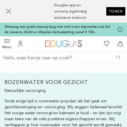
[navigation.slideout.screenreader]
Douglas-app en
ontvang regelmatig
TONEN
exclusieve acties en
kortingen
Ontvang een gratis beauty bag met mini's van topmerken als Sol
de Janeiro, OUAI en Olaplex bij besteding vanaf € 100,-
Naar Douglas Home
Naar Mijn W
Open menu
Naar Mijn Account
Naa
Menu
Ga terug
Zoekopdracht uitvoeren
ROZENWATER VOOR GEZICHT
Natuurlijke verzorging
Sinds enige tijd is rozenwater populair als het gaat om
gezichtsreiniging en -verzorging. Wij zeggen: helemaal terecht!
Het rozige water verzorgt en kalmeert je huid – en dat zijn nog
maar twee van de vele positieve eigenschappen ervan. Wij
verklappen je hoe rozenwater voor het gezicht wordt gemaakt,