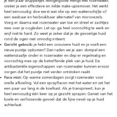
je een paar druppeltjes reinigingsolie mengt met rozenwater,
creëer je een effectieve en milde make-upremover. Het werkt
heel eenvoudig: doe eerst wat olie op een wattenschijfje of
een wasbaar en herbruikbaar alternatief van microvezels.
Voeg er daarna wat rozenwater aan toe en streel er zachtjes
mee over je oogleden. Let op: ga heel voorzichtig te werk en
wrijf niet te hard. Zo weet je zeker dat je de gevoelige huid
rond de ogen niet onnodig irriteert.
Gericht gebruik:
je hebt een onzuivere huid en je voelt een
nieuw puistje opkomen? Dan raden we je aan: dompel een
wattenstaafje onder in rozenwater en dep er regelmatig en
voorzichtig mee op de betreffende plek van je huid. De
antibacteriële eigenschappen van rozenwater kunnen ervoor
zorgen dat het puistje niet verder ontstoken raakt.
Face mist:
Op warme zomerdagen zorgt rozenwater voor
snelle afkoeling. Vul een sprayflacon met het water en zet het
een paar uur lang in de koelkast. Als je transpireert, kun je
heel eenvoudig één keer op je gezicht sprayen. Geniet van het
koele en verfrissende gevoel dat de fijne nevel op je huid
achterlaat.