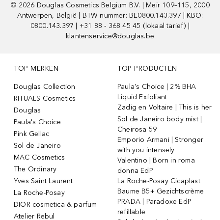
©
2026
Douglas Cosmetics Belgium B.V. | Meir 109–115, 2000
Antwerpen, België | BTW nummer: BE0800.143.397 | KBO:
0800.143.397 | +31 88 - 368 45 45 (lokaal tarief) |
klantenservice@douglas.be
TOP MERKEN
TOP PRODUCTEN
Douglas Collection
Paula's Choice | 2% BHA
Liquid Exfoliant
RITUALS Cosmetics
Zadig en Voltaire | This is her
Douglas
Sol de Janeiro body mist |
Paula's Choice
Cheirosa 59
Pink Gellac
Emporio Armani | Stronger
Sol de Janeiro
with you intensely
MAC Cosmetics
Valentino | Born in roma
The Ordinary
donna EdP
Yves Saint Laurent
La Roche-Posay Cicaplast
Baume B5+ Gezichtscrème
La Roche-Posay
PRADA | Paradoxe EdP
DIOR cosmetica & parfum
refillable
Atelier Rebul