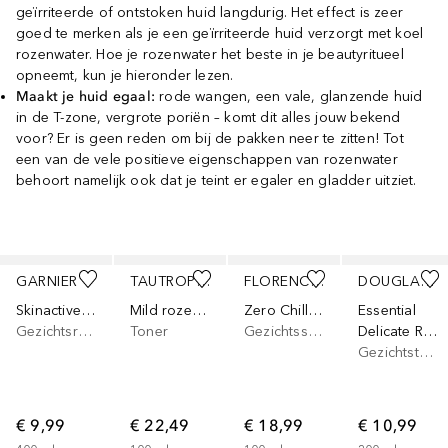
geïrriteerde of ontstoken huid langdurig. Het effect is zeer
goed te merken als je een geïrriteerde huid verzorgt met koel
rozenwater. Hoe je rozenwater het beste in je beautyritueel
opneemt, kun je hieronder lezen.
Maakt je huid egaal:
rode wangen, een vale, glanzende huid
in de T-zone, vergrote poriën – komt dit alles jouw bekend
voor? Er is geen reden om bij de pakken neer te zitten! Tot
een van de vele positieve eigenschappen van rozenwater
behoort namelijk ook dat je teint er egaler en gladder uitziet.
Slider overslaan
GARNIER
TAUTROPFEN
FLORENCE BY MILLS
DOUGLAS COLLECTION
Skinactive Face Micellair Reinigingswater Met Rozenwater
Mild rozenwater
Zero Chill Face Mist
Essential
Gezichtsreinigingsschuim
Toner
Gezichtsspray
Delicate Rose Gentle Toner
Gezichtstoner
€ 9,99
€ 22,49
€ 18,99
€ 10,99