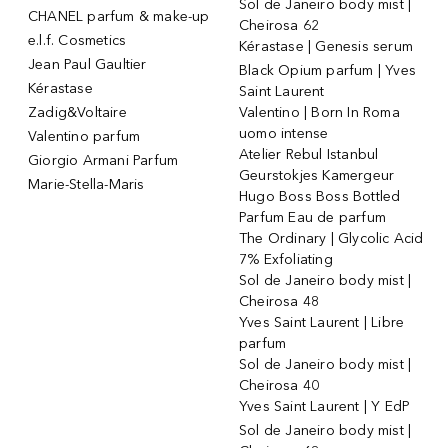
Sol de Janeiro body mist |
CHANEL parfum & make-up
Cheirosa 62
e.l.f. Cosmetics
Kérastase | Genesis serum
Jean Paul Gaultier
Black Opium parfum | Yves
Kérastase
Saint Laurent
Zadig&Voltaire
Valentino | Born In Roma
uomo intense
Valentino parfum
Atelier Rebul Istanbul
Giorgio Armani Parfum
Geurstokjes Kamergeur
Marie-Stella-Maris
Hugo Boss Boss Bottled
Parfum Eau de parfum
The Ordinary | Glycolic Acid
7% Exfoliating
Sol de Janeiro body mist |
Cheirosa 48
Yves Saint Laurent | Libre
parfum
Sol de Janeiro body mist |
Cheirosa 40
Yves Saint Laurent | Y EdP
Sol de Janeiro body mist |