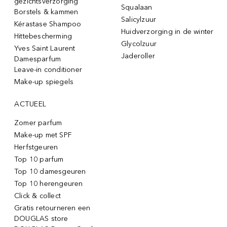
gezichtsverzorging
Squalaan
Borstels & kammen
Salicylzuur
Kérastase Shampoo
Huidverzorging in de winter
Hittebescherming
Glycolzuur
Yves Saint Laurent
Jaderoller
Damesparfum
Leave-in conditioner
Make-up spiegels
ACTUEEL
Zomer parfum
Make-up met SPF
Herfstgeuren
Top 10 parfum
Top 10 damesgeuren
Top 10 herengeuren
Click & collect
Gratis retourneren een
DOUGLAS store