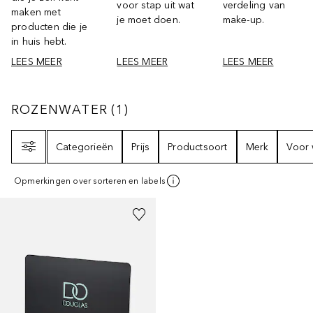
voor stap uit wat
verdeling van
maken met
je moet doen.
make-up.
producten die je
in huis hebt.
LEES MEER
LEES MEER
LEES MEER
ROZENWATER
1
RESULTATEN
ROZENWATER
(
1
)
Filter
Categorieën
Prijs
Productsoort
Merk
Voor 
Opmerkingen over sorteren en labels