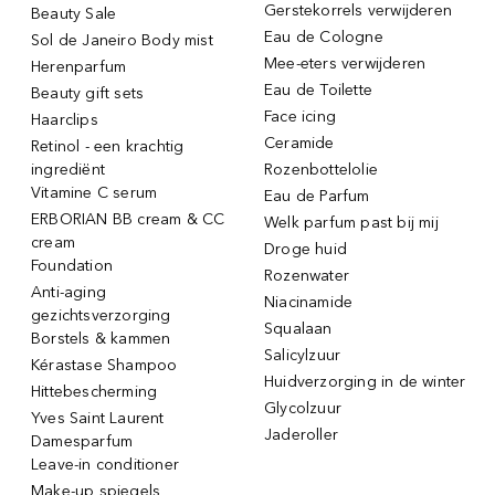
Gerstekorrels verwijderen
Beauty Sale
Eau de Cologne
Sol de Janeiro Body mist
Mee-eters verwijderen
Herenparfum
Eau de Toilette
Beauty gift sets
Face icing
Haarclips
Ceramide
Retinol - een krachtig
ingrediënt
Rozenbottelolie
Vitamine C serum
Eau de Parfum
ERBORIAN BB cream & CC
Welk parfum past bij mij
cream
Droge huid
Foundation
Rozenwater
Anti-aging
Niacinamide
gezichtsverzorging
Squalaan
Borstels & kammen
Salicylzuur
Kérastase Shampoo
Huidverzorging in de winter
Hittebescherming
Glycolzuur
Yves Saint Laurent
Jaderoller
Damesparfum
Leave-in conditioner
Make-up spiegels