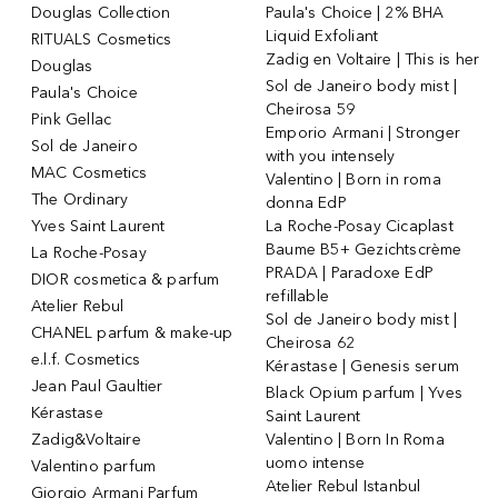
Douglas Collection
Paula's Choice | 2% BHA
Liquid Exfoliant
RITUALS Cosmetics
Zadig en Voltaire | This is her
Douglas
Sol de Janeiro body mist |
Paula's Choice
Cheirosa 59
Pink Gellac
Emporio Armani | Stronger
Sol de Janeiro
with you intensely
MAC Cosmetics
Valentino | Born in roma
The Ordinary
donna EdP
Yves Saint Laurent
La Roche-Posay Cicaplast
Baume B5+ Gezichtscrème
La Roche-Posay
PRADA | Paradoxe EdP
DIOR cosmetica & parfum
refillable
Atelier Rebul
Sol de Janeiro body mist |
CHANEL parfum & make-up
Cheirosa 62
e.l.f. Cosmetics
Kérastase | Genesis serum
Jean Paul Gaultier
Black Opium parfum | Yves
Kérastase
Saint Laurent
Zadig&Voltaire
Valentino | Born In Roma
uomo intense
Valentino parfum
Atelier Rebul Istanbul
Giorgio Armani Parfum