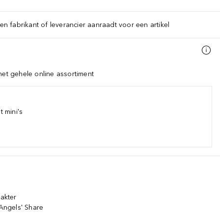
een fabrikant of leverancier aanraadt voor een artikel
het gehele online assortiment
 mini's
rakter
 Angels' Share