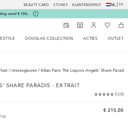
NL
FR
BEAUTY CARD
STORES
KLANTENDIENST
ding vanaf € 100,-
Naar Mijn W
Naar Storefinder
Naar Mijn Account
Naa
FESTYLE
DOUGLAS COLLECTION
ACTIES
OUTLET
enu
en LIFESTYLE menu
Open DOUGLAS COLLECTION menu
Open ACTIES menu
rfum
Unisexgeuren
Kilian Paris The Liquors Angels' Share Paradis -
' SHARE PARADIS - EXTRAIT
0
(
0
)
€ 215,00
 BTW