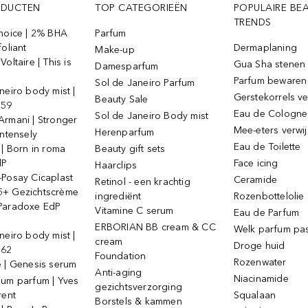
ODUCTEN
TOP CATEGORIEËN
POPULAIRE BE
TRENDS
Choice | 2% BHA
Parfum
foliant
Dermaplaning
Make-up
oltaire | This is
Gua Sha stenen
Damesparfum
Parfum bewaren
Sol de Janeiro Parfum
neiro body mist |
Gerstekorrels v
Beauty Sale
 59
Eau de Cologne
Sol de Janeiro Body mist
Armani | Stronger
Mee-eters verwi
Herenparfum
intensely
Eau de Toilette
 | Born in roma
Beauty gift sets
dP
Face icing
Haarclips
-Posay Cicaplast
Ceramide
Retinol - een krachtig
+ Gezichtscrème
ingrediënt
Rozenbottelolie
Paradoxe EdP
Vitamine C serum
Eau de Parfum
ERBORIAN BB cream & CC
Welk parfum past
neiro body mist |
cream
Droge huid
 62
Foundation
Rozenwater
e | Genesis serum
Anti-aging
Niacinamide
ium parfum | Yves
gezichtsverzorging
rent
Squalaan
Borstels & kammen