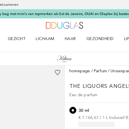
 retourneren
 bag met mini's van topmerken als Sol de Janeiro, OUAI en Olaplex bij beste
Naar Douglas Home
GEZICHT
LICHAAM
HAAR
GEZONDHEID
LI
E-UP menu
Open GEZICHT menu
Open LICHAAM menu
Open HAAR menu
Open GEZONDHEID m
Op
homepage
Parfum
Unisexpa
THE LIQUORS
ANGELS
Eau de parfum
30 ml
€ 7.166,67
 / 
1
L
Inclusief