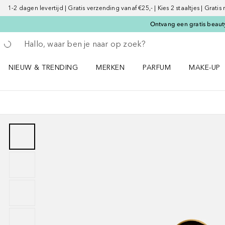
1-2 dagen levertijd | Gratis verzending vanaf €25,- | Kies 2 staaltjes | Gratis
Ontvang een gratis beauty
Ga terug
Zoekopdracht uitvoeren
NIEUW & TRENDING
MERKEN
PARFUM
MAKE-UP
Open NIEUW & TRENDING menu
Open MERKEN menu
Open PARFUM menu
Open MAK