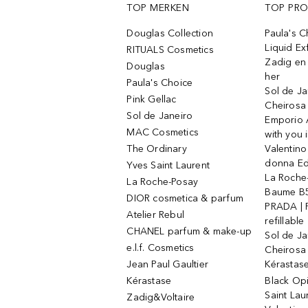
TOP MERKEN
TOP PR
Douglas Collection
Paula's 
Liquid Ex
RITUALS Cosmetics
Zadig en V
Douglas
her
Paula's Choice
Sol de Ja
Pink Gellac
Cheirosa
Sol de Janeiro
Emporio 
MAC Cosmetics
with you 
The Ordinary
Valentino
donna E
Yves Saint Laurent
La Roche
La Roche-Posay
Baume B5
DIOR cosmetica & parfum
PRADA | 
Atelier Rebul
refillable
CHANEL parfum & make-up
Sol de Ja
e.l.f. Cosmetics
Cheirosa
Jean Paul Gaultier
Kérastas
Kérastase
Black Op
Saint Lau
Zadig&Voltaire