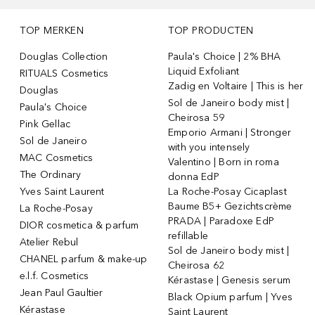
TOP MERKEN
TOP PRODUCTEN
Douglas Collection
Paula's Choice | 2% BHA
Liquid Exfoliant
RITUALS Cosmetics
Zadig en Voltaire | This is her
Douglas
Sol de Janeiro body mist |
Paula's Choice
Cheirosa 59
Pink Gellac
Emporio Armani | Stronger
Sol de Janeiro
with you intensely
MAC Cosmetics
Valentino | Born in roma
The Ordinary
donna EdP
Yves Saint Laurent
La Roche-Posay Cicaplast
Baume B5+ Gezichtscrème
La Roche-Posay
PRADA | Paradoxe EdP
DIOR cosmetica & parfum
refillable
Atelier Rebul
Sol de Janeiro body mist |
CHANEL parfum & make-up
Cheirosa 62
e.l.f. Cosmetics
Kérastase | Genesis serum
Jean Paul Gaultier
Black Opium parfum | Yves
Kérastase
Saint Laurent