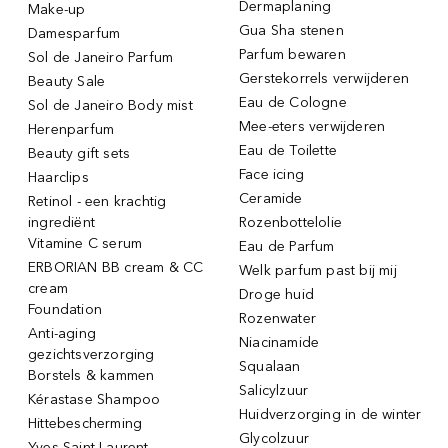
Dermaplaning
Make-up
Gua Sha stenen
Damesparfum
Parfum bewaren
Sol de Janeiro Parfum
Gerstekorrels verwijderen
Beauty Sale
Eau de Cologne
Sol de Janeiro Body mist
Mee-eters verwijderen
Herenparfum
Eau de Toilette
Beauty gift sets
Face icing
Haarclips
Ceramide
Retinol - een krachtig
ingrediënt
Rozenbottelolie
Vitamine C serum
Eau de Parfum
ERBORIAN BB cream & CC
Welk parfum past bij mij
cream
Droge huid
Foundation
Rozenwater
Anti-aging
Niacinamide
gezichtsverzorging
Squalaan
Borstels & kammen
Salicylzuur
Kérastase Shampoo
Huidverzorging in de winter
Hittebescherming
Glycolzuur
Yves Saint Laurent