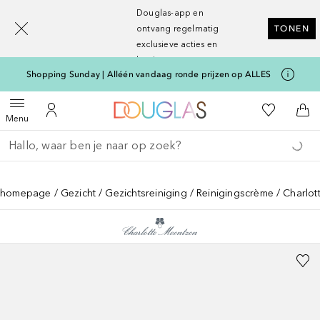
[navigation.slideout.screenreader]
Douglas-app en
ontvang regelmatig
TONEN
exclusieve acties en
kortingen
Shopping Sunday | Alléén vandaag ronde prijzen op ALLES
Naar Douglas Home
Naar Mijn W
Open menu
Naar Mijn Account
Naa
Menu
Ga terug
Zoekopdracht uitvoeren
homepage
Gezicht
Gezichtsreiniging
Reinigingscrème
Charlot