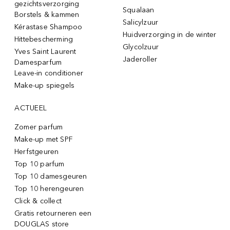
gezichtsverzorging
Squalaan
Borstels & kammen
Salicylzuur
Kérastase Shampoo
Huidverzorging in de winter
Hittebescherming
Glycolzuur
Yves Saint Laurent
Jaderoller
Damesparfum
Leave-in conditioner
Make-up spiegels
ACTUEEL
Zomer parfum
Make-up met SPF
Herfstgeuren
Top 10 parfum
Top 10 damesgeuren
Top 10 herengeuren
Click & collect
Gratis retourneren een
DOUGLAS store