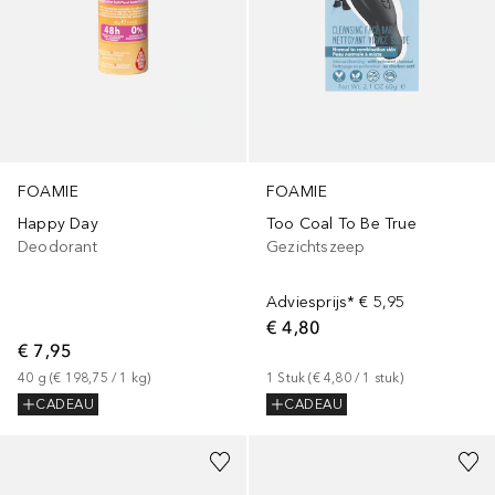
FOAMIE
FOAMIE
Happy Day
Too Coal To Be True
Deodorant
Gezichtszeep
Adviesprijs*
€ 5,95
€ 4,80
€ 7,95
40
g
 (
€ 198,75
 / 
1
kg
)
1
Stuk
 (
€ 4,80
 / 
1
stuk
)
CADEAU
CADEAU