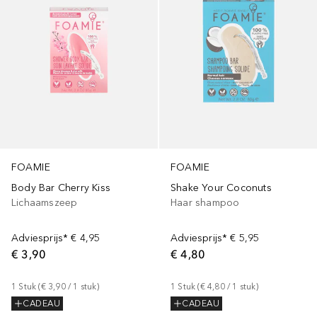
FOAMIE
FOAMIE
Body Bar Cherry Kiss
Shake Your Coconuts
Lichaamszeep
Haar shampoo
Adviesprijs*
€ 4,95
Adviesprijs*
€ 5,95
€ 3,90
€ 4,80
1
Stuk
 (
€ 3,90
 / 
1
stuk
)
1
Stuk
 (
€ 4,80
 / 
1
stuk
)
CADEAU
CADEAU