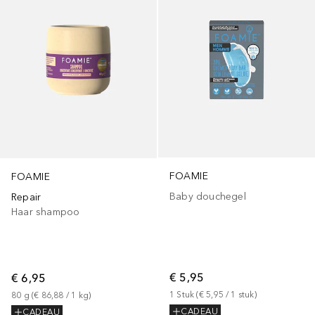
FOAMIE
FOAMIE
Baby douchegel
Repair
Haar shampoo
€ 5,95
€ 6,95
1
Stuk
 (
€ 5,95
 / 
1
stuk
)
80
g
 (
€ 86,88
 / 
1
kg
)
CADEAU
CADEAU