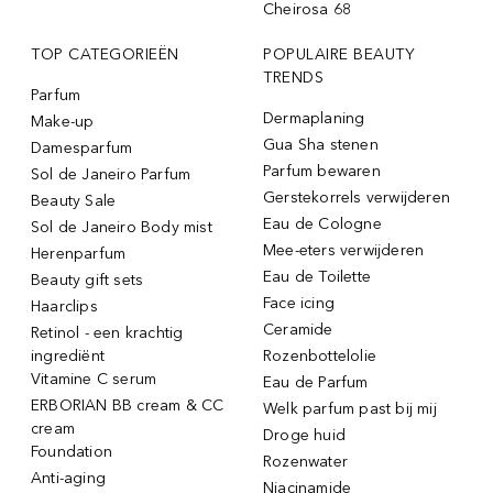
Cheirosa 68
TOP CATEGORIEËN
POPULAIRE BEAUTY
TRENDS
Parfum
Dermaplaning
Make-up
Gua Sha stenen
Damesparfum
Parfum bewaren
Sol de Janeiro Parfum
Gerstekorrels verwijderen
Beauty Sale
Eau de Cologne
Sol de Janeiro Body mist
Mee-eters verwijderen
Herenparfum
Eau de Toilette
Beauty gift sets
Face icing
Haarclips
Ceramide
Retinol - een krachtig
ingrediënt
Rozenbottelolie
Vitamine C serum
Eau de Parfum
ERBORIAN BB cream & CC
Welk parfum past bij mij
cream
Droge huid
Foundation
Rozenwater
Anti-aging
Niacinamide