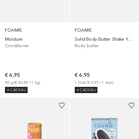
FOAMIE
FOAMIE
Moisture
Solid Body Butter Shake Your Coconuts
Conditioner
Body butter
€ 6,95
€ 6,95
80
g
 (
€ 86,88
 / 
1
kg
)
1
Stuk
 (
€ 6,95
 / 
1
stuk
)
CADEAU
CADEAU