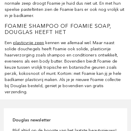
normale zeep droogt Foamie je huid dus niet uit. En met hun
speelse pasteltinten zien de Foamie bars er ook nog vrolijk uit
in je badkamer.
FOAMIE SHAMPOO OF FOAMIE SOAP,
DOUGLAS HEEFT HET
Een
plasticvrije zeep
kennen we allemaal wel. Maar naast
solide douchegels heeft Foamie ook solide, plasticvrije
haarverzorging zoals shampoo en conditioners ontwikkelt,
eveneens als een body butter. Bovendien biedt Foamie de
keuze tussen vrolijk tropische en botanische geuren zoals
perzik, kokosnoot of munt. Kortom: met Foamie kan jij je hele
badkamer plasticvrij maken. Als je je nieuwe Foamie collectie
bij Douglas besteld, geniet je bovendien van gratis
verzending.
Douglas newsletter
Blijf altijd op de hoogte van het laatste beautynieuws!