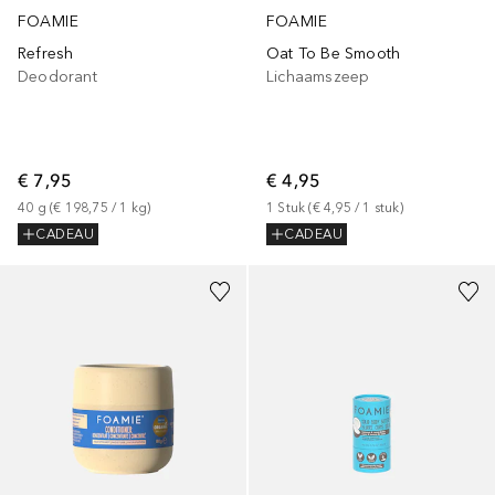
FOAMIE
FOAMIE
Refresh
Oat To Be Smooth
Deodorant
Lichaamszeep
€ 7,95
€ 4,95
40
g
 (
€ 198,75
 / 
1
kg
)
1
Stuk
 (
€ 4,95
 / 
1
stuk
)
CADEAU
CADEAU