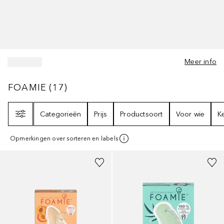
Meer info
FOAMIE
17
RESULTATEN
FOAMIE
(
17
)
Filter
Categorieën
Prijs
Productsoort
Voor wie
K
Opmerkingen over sorteren en labels