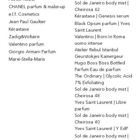
Sol de Janeiro body mist |
CHANEL parfum & make-up
Cheirosa 62
e.l.f. Cosmetics
Kérastase | Genesis serum
Jean Paul Gaultier
Black Opium parfum | Yves
Kérastase
Saint Laurent
Zadig&Voltaire
Valentino | Born In Roma
uomo intense
Valentino parfum
Atelier Rebul Istanbul
Giorgio Armani Parfum
Geurstokjes Kamergeur
Marie-Stella-Maris
Hugo Boss Boss Bottled
Parfum Eau de parfum
The Ordinary | Glycolic Acid
7% Exfoliating
Sol de Janeiro body mist |
Cheirosa 48
Yves Saint Laurent | Libre
parfum
Sol de Janeiro body mist |
Cheirosa 40
Yves Saint Laurent | Y EdP
Sol de Janeiro body mist |