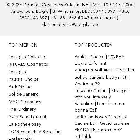
©
2026
Douglas Cosmetics Belgium B.V. | Meir 109–115, 2000
Antwerpen, België | BTW nummer: BE0800.143.397 | KBO:
0800.143.397 | +31 88 - 368 45 45 (lokaal tarief) |
klantenservice@douglas.be
TOP MERKEN
TOP PRODUCTEN
Douglas Collection
Paula's Choice | 2% BHA
Liquid Exfoliant
RITUALS Cosmetics
Zadig en Voltaire | This is her
Douglas
Sol de Janeiro body mist |
Paula's Choice
Cheirosa 59
Pink Gellac
Emporio Armani | Stronger
Sol de Janeiro
with you intensely
MAC Cosmetics
Valentino | Born in roma
The Ordinary
donna EdP
Yves Saint Laurent
La Roche-Posay Cicaplast
Baume B5+ Gezichtscrème
La Roche-Posay
PRADA | Paradoxe EdP
DIOR cosmetica & parfum
refillable
Atelier Rebul