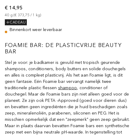
€ 14,95
40
g
 (
€ 373,75
 / 
1
kg
)
CADEAU
Binnenkort weer leverbaar
FOAMIE BAR: DE PLASTICVRIJE BEAUTY
BAR
Stel je voor: je badkamer is gevuld met tropisch geurende
shampoos, conditioners, body butters en solide douchegels
en alles is compleet plasticvrij. Als het aan Foamie ligt, is dit
geen fantasie. Eén Foamie bar vervangt namelijk twee
traditionele plastic flessen
shampoo
, conditioner of
douchegel. Maar de Foamie bars zijn niet alleen goed voor de
planeet. Ze zijn ook PETA -Approved (goed voor dieren dus)
en bevatten geen ingrediënten die je huid beschadigen zoals
zeep, mineralenoliën, parabenen, siliconen en PEG. Het is
misschien opmerkelijk dat een "zeepmerk" geen zeep gebruikt.
Maar in plaats daarvan bevatten Foamie bars een synthetische
zeep met een bijna neutrale pH-waarde. In tegenstelling tot