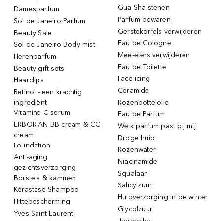
Gua Sha stenen
Damesparfum
Parfum bewaren
Sol de Janeiro Parfum
Gerstekorrels verwijderen
Beauty Sale
Eau de Cologne
Sol de Janeiro Body mist
Mee-eters verwijderen
Herenparfum
Eau de Toilette
Beauty gift sets
Face icing
Haarclips
Ceramide
Retinol - een krachtig
ingrediënt
Rozenbottelolie
Vitamine C serum
Eau de Parfum
ERBORIAN BB cream & CC
Welk parfum past bij mij
cream
Droge huid
Foundation
Rozenwater
Anti-aging
Niacinamide
gezichtsverzorging
Squalaan
Borstels & kammen
Salicylzuur
Kérastase Shampoo
Huidverzorging in de winter
Hittebescherming
Glycolzuur
Yves Saint Laurent
Jaderoller