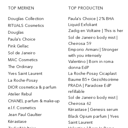
TOP MERKEN
TOP PRODUCTEN
Douglas Collection
Paula's Choice | 2% BHA
Liquid Exfoliant
RITUALS Cosmetics
Zadig en Voltaire | This is her
Douglas
Sol de Janeiro body mist |
Paula's Choice
Cheirosa 59
Pink Gellac
Emporio Armani | Stronger
Sol de Janeiro
with you intensely
MAC Cosmetics
Valentino | Born in roma
The Ordinary
donna EdP
Yves Saint Laurent
La Roche-Posay Cicaplast
Baume B5+ Gezichtscrème
La Roche-Posay
PRADA | Paradoxe EdP
DIOR cosmetica & parfum
refillable
Atelier Rebul
Sol de Janeiro body mist |
CHANEL parfum & make-up
Cheirosa 62
e.l.f. Cosmetics
Kérastase | Genesis serum
Jean Paul Gaultier
Black Opium parfum | Yves
Kérastase
Saint Laurent