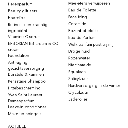
Mee-eters verwijderen
Herenparfum
Eau de Toilette
Beauty gift sets
Face icing
Haarclips
Ceramide
Retinol - een krachtig
ingrediënt
Rozenbottelolie
Vitamine C serum
Eau de Parfum
ERBORIAN BB cream & CC
Welk parfum past bij mij
cream
Droge huid
Foundation
Rozenwater
Anti-aging
Niacinamide
gezichtsverzorging
Squalaan
Borstels & kammen
Salicylzuur
Kérastase Shampoo
Huidverzorging in de winter
Hittebescherming
Glycolzuur
Yves Saint Laurent
Jaderoller
Damesparfum
Leave-in conditioner
Make-up spiegels
ACTUEEL