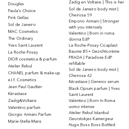
Zadig en Voltaire | This is her
Douglas
Sol de Janeiro body mist |
Paula's Choice
Cheirosa 59
Pink Gellac
Emporio Armani | Stronger
Sol de Janeiro
with you intensely
MAC Cosmetics
Valentino | Born in roma
The Ordinary
donna EdP
Yves Saint Laurent
La Roche-Posay Cicaplast
Baume B5+ Gezichtscrème
La Roche-Posay
PRADA | Paradoxe EdP
DIOR cosmetica & parfum
refillable
Atelier Rebul
Sol de Janeiro body mist |
CHANEL parfum & make-up
Cheirosa 62
e.l.f. Cosmetics
Kérastase | Genesis serum
Jean Paul Gaultier
Black Opium parfum | Yves
Kérastase
Saint Laurent
Zadig&Voltaire
Valentino | Born In Roma
uomo intense
Valentino parfum
Atelier Rebul Istanbul
Giorgio Armani Parfum
Geurstokjes Kamergeur
Marie-Stella-Maris
Hugo Boss Boss Bottled