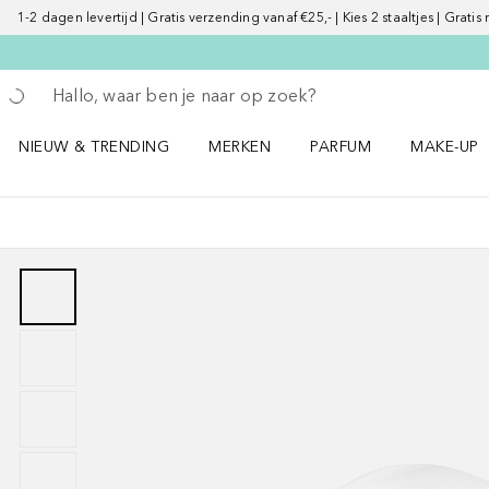
1-2 dagen levertijd | Gratis verzending vanaf €25,- | Kies 2 staaltjes | Gratis
Ga terug
Zoekopdracht uitvoeren
NIEUW & TRENDING
MERKEN
PARFUM
MAKE-UP
Open NIEUW & TRENDING menu
Open MERKEN menu
Open PARFUM menu
Open MAK