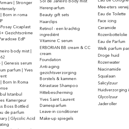
Eau de Cologne
Sol de Janeiro Body mist
Armani | Stronger
Mee-eters verwi
Herenparfum
intensely
Eau de Toilette
 | Born in roma
Beauty gift sets
dP
Face icing
Haarclips
-Posay Cicaplast
Ceramide
Retinol - een krachtig
+ Gezichtscrème
ingrediënt
Rozenbottelolie
Paradoxe EdP
Vitamine C serum
Eau de Parfum
ERBORIAN BB cream & CC
Welk parfum past
neiro body mist |
cream
Droge huid
 62
Foundation
Rozenwater
e | Genesis serum
Anti-aging
Niacinamide
ium parfum | Yves
gezichtsverzorging
rent
Squalaan
Borstels & kammen
 | Born In Roma
Salicylzuur
Kérastase Shampoo
ense
Huidverzorging i
Hittebescherming
ebul Istanbul
Glycolzuur
Yves Saint Laurent
jes Kamergeur
Jaderoller
Damesparfum
s Boss Bottled
Leave-in conditioner
au de parfum
ary | Glycolic Acid
Make-up spiegels
ating