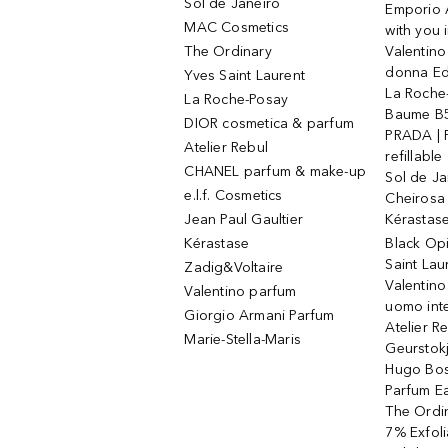
Sol de Janeiro
Emporio 
MAC Cosmetics
with you 
The Ordinary
Valentino
donna E
Yves Saint Laurent
La Roche
La Roche-Posay
Baume B5
DIOR cosmetica & parfum
PRADA | 
Atelier Rebul
refillable
CHANEL parfum & make-up
Sol de Ja
e.l.f. Cosmetics
Cheirosa
Jean Paul Gaultier
Kérastas
Kérastase
Black Op
Saint Lau
Zadig&Voltaire
Valentino
Valentino parfum
uomo int
Giorgio Armani Parfum
Atelier R
Marie-Stella-Maris
Geurstok
Hugo Bos
Parfum E
The Ordin
7% Exfoli