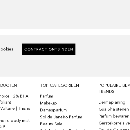
ookies
CONTRACT ONTBINDEN
ODUCTEN
TOP CATEGORIEËN
POPULAIRE BE
TRENDS
Choice | 2% BHA
Parfum
foliant
Dermaplaning
Make-up
oltaire | This is
Gua Sha stenen
Damesparfum
Parfum bewaren
Sol de Janeiro Parfum
neiro body mist |
Gerstekorrels v
Beauty Sale
 59