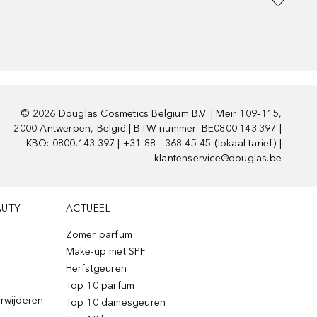
©
2026
Douglas Cosmetics Belgium B.V. | Meir 109–115,
2000 Antwerpen, België | BTW nummer: BE0800.143.397 |
KBO: 0800.143.397 | +31 88 - 368 45 45 (lokaal tarief) |
klantenservice@douglas.be
AUTY
ACTUEEL
Zomer parfum
Make-up met SPF
Herfstgeuren
Top 10 parfum
erwijderen
Top 10 damesgeuren