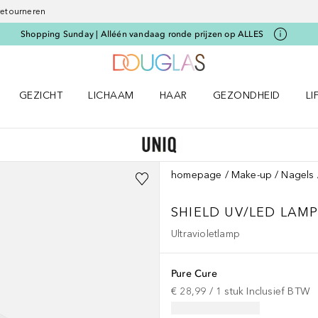
 retourneren
Shopping Sunday | Alléén vandaag ronde prijzen op ALLES
Naar Douglas Home
GEZICHT
LICHAAM
HAAR
GEZONDHEID
LI
E-UP menu
Open GEZICHT menu
Open LICHAAM menu
Open HAAR menu
Open GEZONDHEID m
Op
homepage
Make-up
Nagels
SHIELD UV/LED LAM
Ultravioletlamp
Pure Cure
€ 28,99
 / 
1
stuk
Inclusief BTW