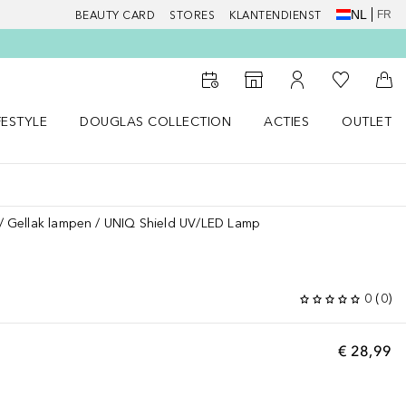
NL
FR
BEAUTY CARD
STORES
KLANTENDIENST
Naar Mijn W
Naar Storefinder
Naar Mijn Account
Naa
FESTYLE
DOUGLAS COLLECTION
ACTIES
OUTLET
enu
en LIFESTYLE menu
Open DOUGLAS COLLECTION menu
Open ACTIES menu
Gellak lampen
UNIQ Shield UV/LED Lamp
P
0
(
0
)
€ 28,99