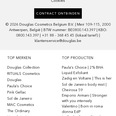
Cookies
CONTRACT ONTBINDEN
©
2026
Douglas Cosmetics Belgium B.V. | Meir 109–115, 2000
Antwerpen, België | BTW nummer: BE0800.143.397 | KBO:
0800.143.397 | +31 88 - 368 45 45 (lokaal tarief) |
klantenservice@douglas.be
TOP MERKEN
TOP PRODUCTEN
Douglas Collection
Paula's Choice | 2% BHA
Liquid Exfoliant
RITUALS Cosmetics
Zadig en Voltaire | This is her
Douglas
Sol de Janeiro body mist |
Paula's Choice
Cheirosa 59
Pink Gellac
Emporio Armani | Stronger
Sol de Janeiro
with you intensely
MAC Cosmetics
Valentino | Born in roma
The Ordinary
donna EdP