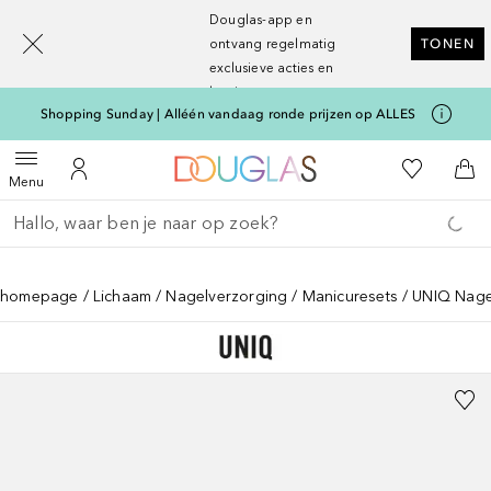
[navigation.slideout.screenreader]
Douglas-app en
ontvang regelmatig
TONEN
exclusieve acties en
kortingen
Shopping Sunday | Alléén vandaag ronde prijzen op ALLES
Naar Douglas Home
Naar Mijn W
Open menu
Naar Mijn Account
Naa
Menu
Ga terug
Zoekopdracht uitvoeren
homepage
Lichaam
Nagelverzorging
Manicuresets
UNIQ Nage