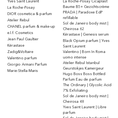
Yves Saint Laurent
La Roche-Posay Cicaplast
Baume B5+ Gezichtscrème
La Roche-Posay
PRADA | Paradoxe EdP
DIOR cosmetica & parfum
refillable
Atelier Rebul
Sol de Janeiro body mist |
CHANEL parfum & make-up
Cheirosa 62
e.l.f. Cosmetics
Kérastase | Genesis serum
Jean Paul Gaultier
Black Opium parfum | Yves
Kérastase
Saint Laurent
Zadig&Voltaire
Valentino | Born In Roma
uomo intense
Valentino parfum
Atelier Rebul Istanbul
Giorgio Armani Parfum
Geurstokjes Kamergeur
Marie-Stella-Maris
Hugo Boss Boss Bottled
Parfum Eau de parfum
The Ordinary | Glycolic Acid
7% Exfoliating
Sol de Janeiro body mist |
Cheirosa 48
Yves Saint Laurent | Libre
parfum