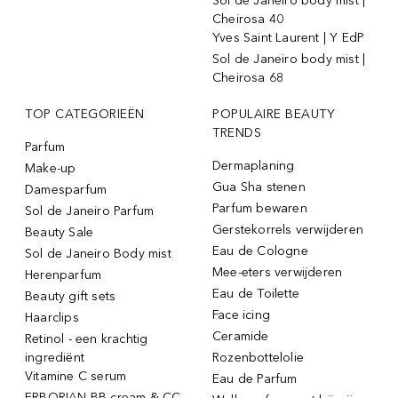
Sol de Janeiro body mist |
Cheirosa 40
Yves Saint Laurent | Y EdP
Sol de Janeiro body mist |
Cheirosa 68
TOP CATEGORIEËN
POPULAIRE BEAUTY
TRENDS
Parfum
Dermaplaning
Make-up
Gua Sha stenen
Damesparfum
Parfum bewaren
Sol de Janeiro Parfum
Gerstekorrels verwijderen
Beauty Sale
Eau de Cologne
Sol de Janeiro Body mist
Mee-eters verwijderen
Herenparfum
Eau de Toilette
Beauty gift sets
Face icing
Haarclips
Ceramide
Retinol - een krachtig
ingrediënt
Rozenbottelolie
Vitamine C serum
Eau de Parfum
ERBORIAN BB cream & CC