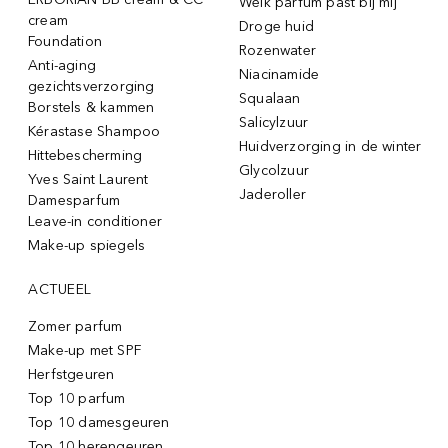
Welk parfum past bij mij
cream
Droge huid
Foundation
Rozenwater
Anti-aging
Niacinamide
gezichtsverzorging
Squalaan
Borstels & kammen
Salicylzuur
Kérastase Shampoo
Huidverzorging in de winter
Hittebescherming
Glycolzuur
Yves Saint Laurent
Jaderoller
Damesparfum
Leave-in conditioner
Make-up spiegels
ACTUEEL
Zomer parfum
Make-up met SPF
Herfstgeuren
Top 10 parfum
Top 10 damesgeuren
Top 10 herengeuren