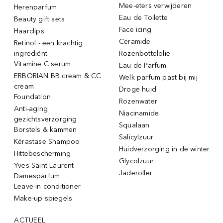
Mee-eters verwijderen
Herenparfum
Eau de Toilette
Beauty gift sets
Face icing
Haarclips
Ceramide
Retinol - een krachtig
ingrediënt
Rozenbottelolie
Vitamine C serum
Eau de Parfum
ERBORIAN BB cream & CC
Welk parfum past bij mij
cream
Droge huid
Foundation
Rozenwater
Anti-aging
Niacinamide
gezichtsverzorging
Squalaan
Borstels & kammen
Salicylzuur
Kérastase Shampoo
Huidverzorging in de winter
Hittebescherming
Glycolzuur
Yves Saint Laurent
Jaderoller
Damesparfum
Leave-in conditioner
Make-up spiegels
ACTUEEL