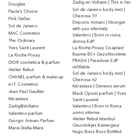
Zadig en Voltaire | This is her
Douglas
Sol de Janeiro body mist |
Paula's Choice
Cheirosa 59
Pink Gellac
Emporio Armani | Stronger
Sol de Janeiro
with you intensely
MAC Cosmetics
Valentino | Born in roma
The Ordinary
donna EdP
Yves Saint Laurent
La Roche-Posay Cicaplast
Baume B5+ Gezichtscrème
La Roche-Posay
PRADA | Paradoxe EdP
DIOR cosmetica & parfum
refillable
Atelier Rebul
Sol de Janeiro body mist |
CHANEL parfum & make-up
Cheirosa 62
e.l.f. Cosmetics
Kérastase | Genesis serum
Jean Paul Gaultier
Black Opium parfum | Yves
Kérastase
Saint Laurent
Zadig&Voltaire
Valentino | Born In Roma
uomo intense
Valentino parfum
Atelier Rebul Istanbul
Giorgio Armani Parfum
Geurstokjes Kamergeur
Marie-Stella-Maris
Hugo Boss Boss Bottled