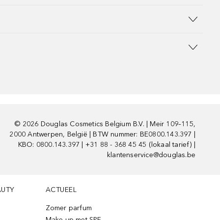
©
2026
Douglas Cosmetics Belgium B.V. | Meir 109–115,
2000 Antwerpen, België | BTW nummer: BE0800.143.397 |
KBO: 0800.143.397 | +31 88 - 368 45 45 (lokaal tarief) |
klantenservice@douglas.be
AUTY
ACTUEEL
Zomer parfum
Make-up met SPF