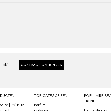
ookies
CONTRACT ONTBINDEN
ODUCTEN
TOP CATEGORIEËN
POPULAIRE BE
TRENDS
Choice | 2% BHA
Parfum
foliant
Dermaplaning
Make-up