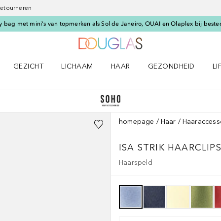
 retourneren
 bag met mini's van topmerken als Sol de Janeiro, OUAI en Olaplex bij beste
Naar Douglas Home
GEZICHT
LICHAAM
HAAR
GEZONDHEID
LI
E-UP menu
Open GEZICHT menu
Open LICHAAM menu
Open HAAR menu
Open GEZONDHEID m
Op
homepage
Haar
Haaraccess
ISA STRIK HAARCLIP
Haarspeld