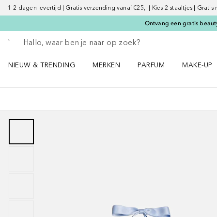
1-2 dagen levertijd | Gratis verzending vanaf €25,- | Kies 2 staaltjes | Gratis
Ontvang een gratis beauty
Ga terug
Zoekopdracht uitvoeren
NIEUW & TRENDING
MERKEN
PARFUM
MAKE-UP
Open NIEUW & TRENDING menu
Open MERKEN menu
Open PARFUM menu
Open MAK