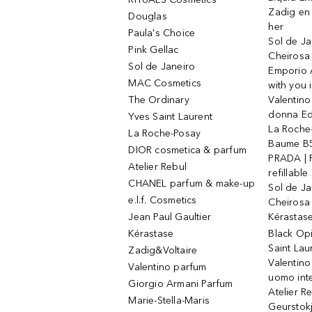
Zadig en V
Douglas
her
Paula's Choice
Sol de Ja
Pink Gellac
Cheirosa
Sol de Janeiro
Emporio 
MAC Cosmetics
with you 
The Ordinary
Valentino
donna E
Yves Saint Laurent
La Roche
La Roche-Posay
Baume B5
DIOR cosmetica & parfum
PRADA | 
Atelier Rebul
refillable
CHANEL parfum & make-up
Sol de Ja
e.l.f. Cosmetics
Cheirosa
Jean Paul Gaultier
Kérastas
Kérastase
Black Op
Saint Lau
Zadig&Voltaire
Valentino
Valentino parfum
uomo int
Giorgio Armani Parfum
Atelier R
Marie-Stella-Maris
Geurstok