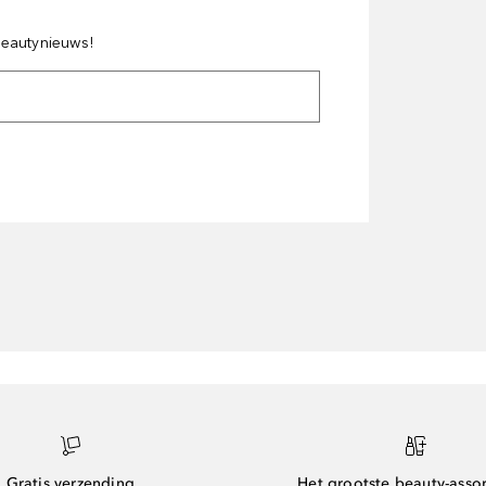
 beautynieuws!
Gratis verzending
Het grootste beauty-asso