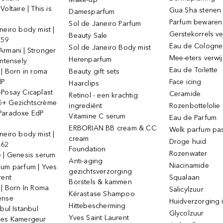
oltaire | This is
Gua Sha stenen
Damesparfum
Parfum bewaren
Sol de Janeiro Parfum
neiro body mist |
Gerstekorrels v
Beauty Sale
 59
Eau de Cologne
Sol de Janeiro Body mist
Armani | Stronger
Mee-eters verwi
Herenparfum
intensely
Eau de Toilette
 | Born in roma
Beauty gift sets
dP
Face icing
Haarclips
-Posay Cicaplast
Ceramide
Retinol - een krachtig
+ Gezichtscrème
ingrediënt
Rozenbottelolie
Paradoxe EdP
Vitamine C serum
Eau de Parfum
ERBORIAN BB cream & CC
Welk parfum past
neiro body mist |
cream
Droge huid
 62
Foundation
Rozenwater
e | Genesis serum
Anti-aging
Niacinamide
ium parfum | Yves
gezichtsverzorging
rent
Squalaan
Borstels & kammen
 | Born In Roma
Salicylzuur
Kérastase Shampoo
ense
Huidverzorging i
Hittebescherming
ebul Istanbul
Glycolzuur
Yves Saint Laurent
jes Kamergeur