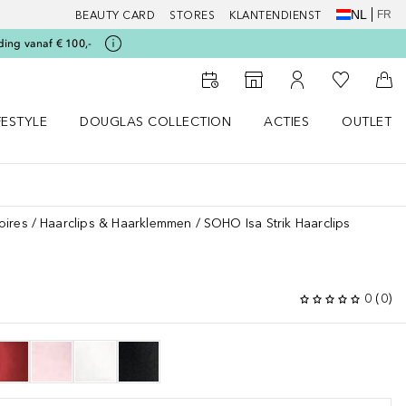
NL
FR
BEAUTY CARD
STORES
KLANTENDIENST
ding vanaf € 100,-
Naar Mijn W
Naar Storefinder
Naar Mijn Account
Naa
FESTYLE
DOUGLAS COLLECTION
ACTIES
OUTLET
enu
en LIFESTYLE menu
Open DOUGLAS COLLECTION menu
Open ACTIES menu
oires
Haarclips & Haarklemmen
SOHO Isa Strik Haarclips
S
0
(
0
)