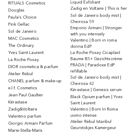
Liquid Exfoliant
RITUALS Cosmetics
Zadig en Voltaire | This is her
Douglas
Sol de Janeiro body mist |
Paula's Choice
Cheirosa 59
Pink Gellac
Emporio Armani | Stronger
Sol de Janeiro
with you intensely
MAC Cosmetics
Valentino | Born in roma
The Ordinary
donna EdP
Yves Saint Laurent
La Roche-Posay Cicaplast
Baume B5+ Gezichtscrème
La Roche-Posay
PRADA | Paradoxe EdP
DIOR cosmetica & parfum
refillable
Atelier Rebul
Sol de Janeiro body mist |
CHANEL parfum & make-up
Cheirosa 62
e.l.f. Cosmetics
Kérastase | Genesis serum
Jean Paul Gaultier
Black Opium parfum | Yves
Kérastase
Saint Laurent
Zadig&Voltaire
Valentino | Born In Roma
uomo intense
Valentino parfum
Atelier Rebul Istanbul
Giorgio Armani Parfum
Geurstokjes Kamergeur
Marie-Stella-Maris