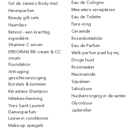
Eau de Cologne
Sol de Janeiro Body mist
Mee-eters verwijderen
Herenparfum
Eau de Toilette
Beauty gift sets
Face icing
Haarclips
Ceramide
Retinol - een krachtig
ingrediënt
Rozenbottelolie
Vitamine C serum
Eau de Parfum
ERBORIAN BB cream & CC
Welk parfum past bij mij
cream
Droge huid
Foundation
Rozenwater
Anti-aging
Niacinamide
gezichtsverzorging
Squalaan
Borstels & kammen
Salicylzuur
Kérastase Shampoo
Huidverzorging in de winter
Hittebescherming
Glycolzuur
Yves Saint Laurent
Jaderoller
Damesparfum
Leave-in conditioner
Make-up spiegels