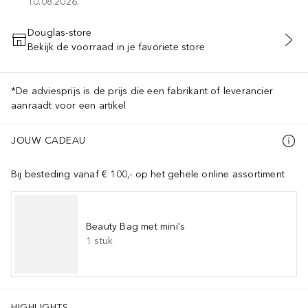
10.08.2026.
Douglas-store
Bekijk de voorraad in je favoriete store
VOEG TOE AAN WINKELMANDJE
*De adviesprijs is de prijs die een fabrikant of leverancier
aanraadt voor een artikel
JOUW CADEAU
Bij besteding vanaf € 100,- op het gehele online assortiment
Beauty Bag met mini's
1
stuk
HIGHLIGHTS