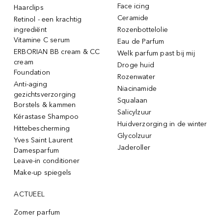
Face icing
Haarclips
Ceramide
Retinol - een krachtig
ingrediënt
Rozenbottelolie
Vitamine C serum
Eau de Parfum
ERBORIAN BB cream & CC
Welk parfum past bij mij
cream
Droge huid
Foundation
Rozenwater
Anti-aging
Niacinamide
gezichtsverzorging
Squalaan
Borstels & kammen
Salicylzuur
Kérastase Shampoo
Huidverzorging in de winter
Hittebescherming
Glycolzuur
Yves Saint Laurent
Jaderoller
Damesparfum
Leave-in conditioner
Make-up spiegels
ACTUEEL
Zomer parfum