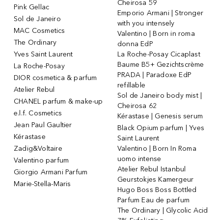
Cheirosa 59
Pink Gellac
Emporio Armani | Stronger
Sol de Janeiro
with you intensely
MAC Cosmetics
Valentino | Born in roma
The Ordinary
donna EdP
Yves Saint Laurent
La Roche-Posay Cicaplast
Baume B5+ Gezichtscrème
La Roche-Posay
PRADA | Paradoxe EdP
DIOR cosmetica & parfum
refillable
Atelier Rebul
Sol de Janeiro body mist |
CHANEL parfum & make-up
Cheirosa 62
e.l.f. Cosmetics
Kérastase | Genesis serum
Jean Paul Gaultier
Black Opium parfum | Yves
Kérastase
Saint Laurent
Zadig&Voltaire
Valentino | Born In Roma
uomo intense
Valentino parfum
Atelier Rebul Istanbul
Giorgio Armani Parfum
Geurstokjes Kamergeur
Marie-Stella-Maris
Hugo Boss Boss Bottled
Parfum Eau de parfum
The Ordinary | Glycolic Acid