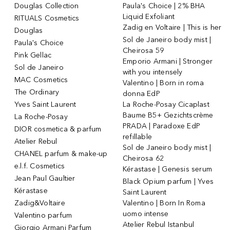
Douglas Collection
Paula's Choice | 2% BHA
Liquid Exfoliant
RITUALS Cosmetics
Zadig en Voltaire | This is her
Douglas
Sol de Janeiro body mist |
Paula's Choice
Cheirosa 59
Pink Gellac
Emporio Armani | Stronger
Sol de Janeiro
with you intensely
MAC Cosmetics
Valentino | Born in roma
The Ordinary
donna EdP
Yves Saint Laurent
La Roche-Posay Cicaplast
Baume B5+ Gezichtscrème
La Roche-Posay
PRADA | Paradoxe EdP
DIOR cosmetica & parfum
refillable
Atelier Rebul
Sol de Janeiro body mist |
CHANEL parfum & make-up
Cheirosa 62
e.l.f. Cosmetics
Kérastase | Genesis serum
Jean Paul Gaultier
Black Opium parfum | Yves
Kérastase
Saint Laurent
Zadig&Voltaire
Valentino | Born In Roma
uomo intense
Valentino parfum
Atelier Rebul Istanbul
Giorgio Armani Parfum