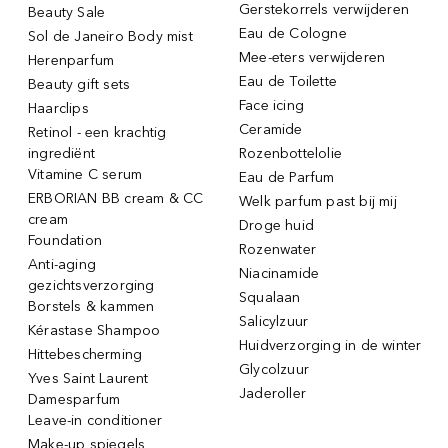
Gerstekorrels verwijderen
Beauty Sale
Eau de Cologne
Sol de Janeiro Body mist
Mee-eters verwijderen
Herenparfum
Eau de Toilette
Beauty gift sets
Face icing
Haarclips
Ceramide
Retinol - een krachtig
ingrediënt
Rozenbottelolie
Vitamine C serum
Eau de Parfum
ERBORIAN BB cream & CC
Welk parfum past bij mij
cream
Droge huid
Foundation
Rozenwater
Anti-aging
Niacinamide
gezichtsverzorging
Squalaan
Borstels & kammen
Salicylzuur
Kérastase Shampoo
Huidverzorging in de winter
Hittebescherming
Glycolzuur
Yves Saint Laurent
Jaderoller
Damesparfum
Leave-in conditioner
Make-up spiegels