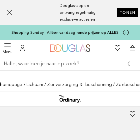
[navigation.slideout.screenreader]
Douglas-app en
ontvang regelmatig
TONEN
exclusieve acties en
kortingen
Shopping Sunday | Alléén vandaag ronde prijzen op ALLES
Naar Douglas Home
Naar Mijn W
Open menu
Naar Mijn Account
Naa
Menu
Ga terug
Zoekopdracht uitvoeren
homepage
Lichaam
Zonverzorging & -bescherming
Zonbesche