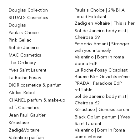
Douglas Collection
Paula's Choice | 2% BHA
Liquid Exfoliant
RITUALS Cosmetics
Zadig en Voltaire | This is her
Douglas
Sol de Janeiro body mist |
Paula's Choice
Cheirosa 59
Pink Gellac
Emporio Armani | Stronger
Sol de Janeiro
with you intensely
MAC Cosmetics
Valentino | Born in roma
The Ordinary
donna EdP
Yves Saint Laurent
La Roche-Posay Cicaplast
Baume B5+ Gezichtscrème
La Roche-Posay
PRADA | Paradoxe EdP
DIOR cosmetica & parfum
refillable
Atelier Rebul
Sol de Janeiro body mist |
CHANEL parfum & make-up
Cheirosa 62
e.l.f. Cosmetics
Kérastase | Genesis serum
Jean Paul Gaultier
Black Opium parfum | Yves
Kérastase
Saint Laurent
Zadig&Voltaire
Valentino | Born In Roma
uomo intense
Valentino parfum