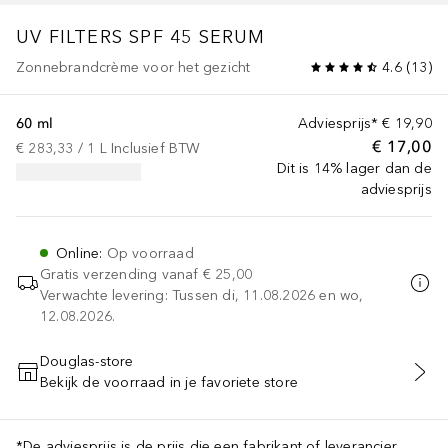
UV FILTERS SPF 45 SERUM
Zonnebrandcrème voor het gezicht
4.6
(
13
)
60 ml
Adviesprijs*
€ 19,90
€ 17,00
€ 283,33
 / 
1
L
Inclusief BTW
Dit is 14% lager dan de
adviesprijs
Online
:
Op voorraad
Gratis verzending vanaf
€ 25,00
Verwachte levering: Tussen di, 11.08.2026 en wo,
12.08.2026.
Douglas-store
Bekijk de voorraad in je favoriete store
VOEG TOE AAN WINKELMANDJE
*De adviesprijs is de prijs die een fabrikant of leverancier