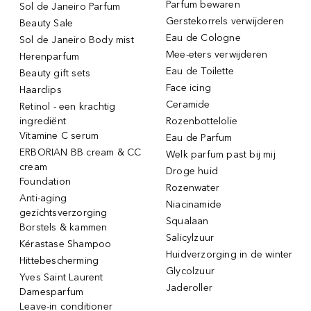
Parfum bewaren
Sol de Janeiro Parfum
Gerstekorrels verwijderen
Beauty Sale
Eau de Cologne
Sol de Janeiro Body mist
Mee-eters verwijderen
Herenparfum
Eau de Toilette
Beauty gift sets
Face icing
Haarclips
Ceramide
Retinol - een krachtig
ingrediënt
Rozenbottelolie
Vitamine C serum
Eau de Parfum
ERBORIAN BB cream & CC
Welk parfum past bij mij
cream
Droge huid
Foundation
Rozenwater
Anti-aging
Niacinamide
gezichtsverzorging
Squalaan
Borstels & kammen
Salicylzuur
Kérastase Shampoo
Huidverzorging in de winter
Hittebescherming
Glycolzuur
Yves Saint Laurent
Jaderoller
Damesparfum
Leave-in conditioner