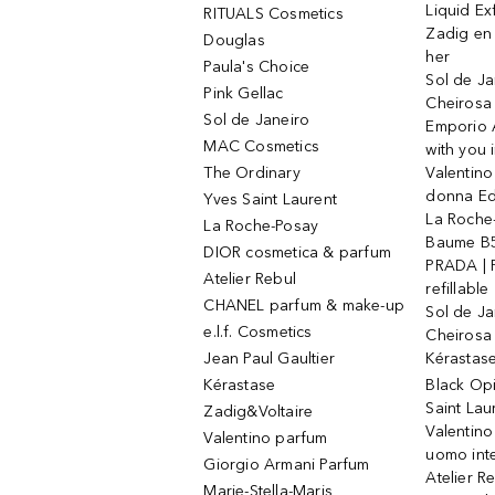
Liquid Ex
RITUALS Cosmetics
Zadig en V
Douglas
her
Paula's Choice
Sol de Ja
Pink Gellac
Cheirosa
Sol de Janeiro
Emporio 
MAC Cosmetics
with you 
The Ordinary
Valentino
donna E
Yves Saint Laurent
La Roche
La Roche-Posay
Baume B5
DIOR cosmetica & parfum
PRADA | 
Atelier Rebul
refillable
CHANEL parfum & make-up
Sol de Ja
e.l.f. Cosmetics
Cheirosa
Jean Paul Gaultier
Kérastas
Kérastase
Black Op
Saint Lau
Zadig&Voltaire
Valentino
Valentino parfum
uomo int
Giorgio Armani Parfum
Atelier R
Marie-Stella-Maris