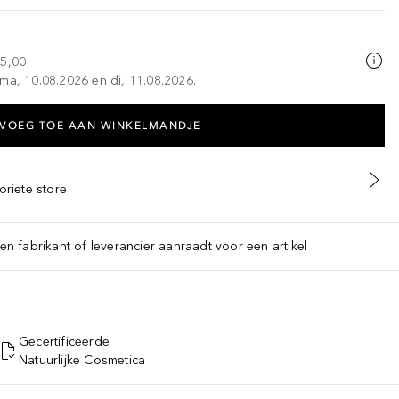
25,00
ma, 10.08.2026 en di, 11.08.2026.
VOEG TOE AAN WINKELMANDJE
oriete store
een fabrikant of leverancier aanraadt voor een artikel
Gecertificeerde
Natuurlijke Cosmetica