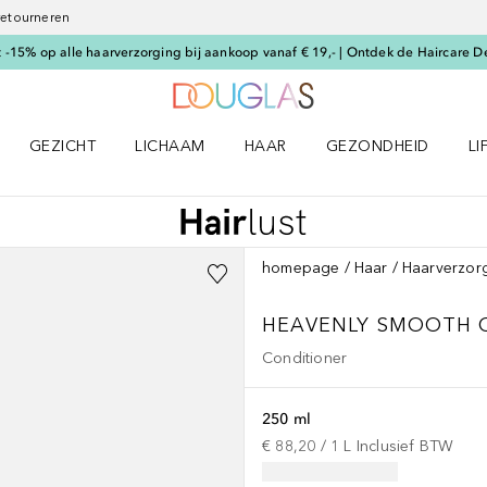
 retourneren
-15% op alle haarverzorging bij aankoop vanaf € 19,- | Ontdek de Haircare D
Naar Douglas Home
GEZICHT
LICHAAM
HAAR
GEZONDHEID
LI
E-UP menu
Open GEZICHT menu
Open LICHAAM menu
Open HAAR menu
Open GEZONDHEID m
Op
homepage
Haar
Haarverzor
HEAVENLY SMOOTH
Conditioner
250 ml
€ 88,20
 / 
1
L
Inclusief BTW