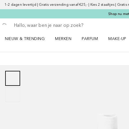
1-2 dagen levertijd | Gratis verzending vanaf €25,- | Kies 2 staaltjes | Gratis
Shop nu met 
Ga terug
Zoekopdracht uitvoeren
NIEUW & TRENDING
MERKEN
PARFUM
MAKE-UP
Open NIEUW & TRENDING menu
Open MERKEN menu
Open PARFUM menu
Open MAK