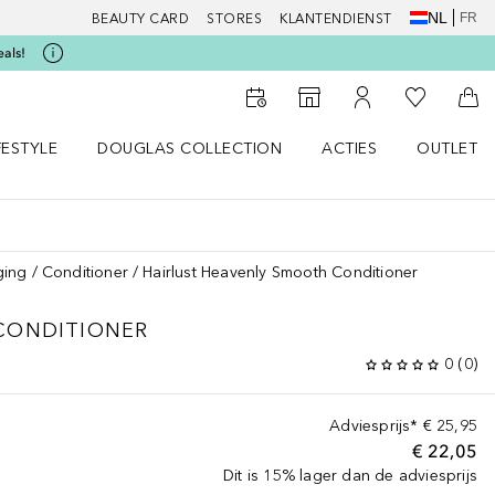
NL
FR
BEAUTY CARD
STORES
KLANTENDIENST
eals!
Naar Mijn W
Naar Storefinder
Naar Mijn Account
Naa
FESTYLE
DOUGLAS COLLECTION
ACTIES
OUTLET
enu
en LIFESTYLE menu
Open DOUGLAS COLLECTION menu
Open ACTIES menu
ging
Conditioner
Hairlust Heavenly Smooth Conditioner
CONDITIONER
0
(
0
)
Adviesprijs*
€ 25,95
€ 22,05
Dit is 15% lager dan de adviesprijs