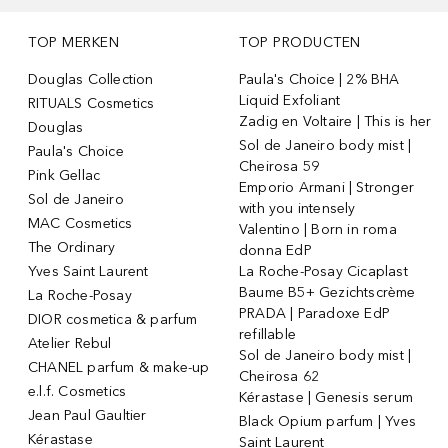
TOP MERKEN
TOP PRODUCTEN
Douglas Collection
Paula's Choice | 2% BHA
Liquid Exfoliant
RITUALS Cosmetics
Zadig en Voltaire | This is her
Douglas
Sol de Janeiro body mist |
Paula's Choice
Cheirosa 59
Pink Gellac
Emporio Armani | Stronger
Sol de Janeiro
with you intensely
MAC Cosmetics
Valentino | Born in roma
The Ordinary
donna EdP
Yves Saint Laurent
La Roche-Posay Cicaplast
Baume B5+ Gezichtscrème
La Roche-Posay
PRADA | Paradoxe EdP
DIOR cosmetica & parfum
refillable
Atelier Rebul
Sol de Janeiro body mist |
CHANEL parfum & make-up
Cheirosa 62
e.l.f. Cosmetics
Kérastase | Genesis serum
Jean Paul Gaultier
Black Opium parfum | Yves
Kérastase
Saint Laurent