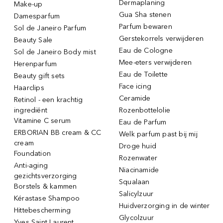
Dermaplaning
Make-up
Gua Sha stenen
Damesparfum
Parfum bewaren
Sol de Janeiro Parfum
Gerstekorrels verwijderen
Beauty Sale
Eau de Cologne
Sol de Janeiro Body mist
Mee-eters verwijderen
Herenparfum
Eau de Toilette
Beauty gift sets
Face icing
Haarclips
Ceramide
Retinol - een krachtig
ingrediënt
Rozenbottelolie
Vitamine C serum
Eau de Parfum
ERBORIAN BB cream & CC
Welk parfum past bij mij
cream
Droge huid
Foundation
Rozenwater
Anti-aging
Niacinamide
gezichtsverzorging
Squalaan
Borstels & kammen
Salicylzuur
Kérastase Shampoo
Huidverzorging in de winter
Hittebescherming
Glycolzuur
Yves Saint Laurent