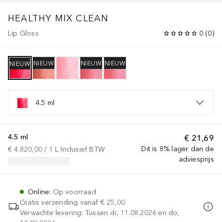
HEALTHY MIX CLEAN
Lip Gloss
0
(
0
)
NIEUW
NIEUW
NIEUW
NIEUW
4.5 ml
4.5 ml
€ 21,69
Dit is 8% lager dan de
€ 4.820,00
 / 
1
L
Inclusief BTW
adviesprijs
Online
:
Op voorraad
Gratis verzending vanaf
€ 25,00
Verwachte levering: Tussen di, 11.08.2026 en do,