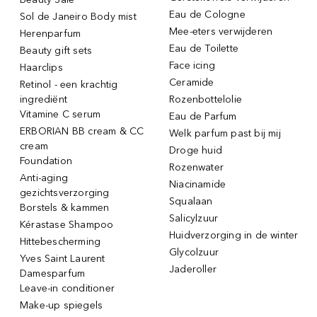
Eau de Cologne
Sol de Janeiro Body mist
Mee-eters verwijderen
Herenparfum
Eau de Toilette
Beauty gift sets
Face icing
Haarclips
Ceramide
Retinol - een krachtig
ingrediënt
Rozenbottelolie
Vitamine C serum
Eau de Parfum
ERBORIAN BB cream & CC
Welk parfum past bij mij
cream
Droge huid
Foundation
Rozenwater
Anti-aging
Niacinamide
gezichtsverzorging
Squalaan
Borstels & kammen
Salicylzuur
Kérastase Shampoo
Huidverzorging in de winter
Hittebescherming
Glycolzuur
Yves Saint Laurent
Jaderoller
Damesparfum
Leave-in conditioner
Make-up spiegels