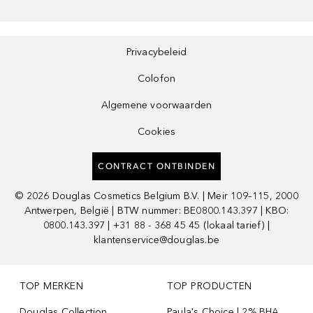
Privacybeleid
Colofon
Algemene voorwaarden
Cookies
CONTRACT ONTBINDEN
©
2026
Douglas Cosmetics Belgium B.V. | Meir 109–115, 2000
Antwerpen, België | BTW nummer: BE0800.143.397 | KBO:
0800.143.397 | +31 88 - 368 45 45 (lokaal tarief) |
klantenservice@douglas.be
TOP MERKEN
TOP PRODUCTEN
Douglas Collection
Paula's Choice | 2% BHA