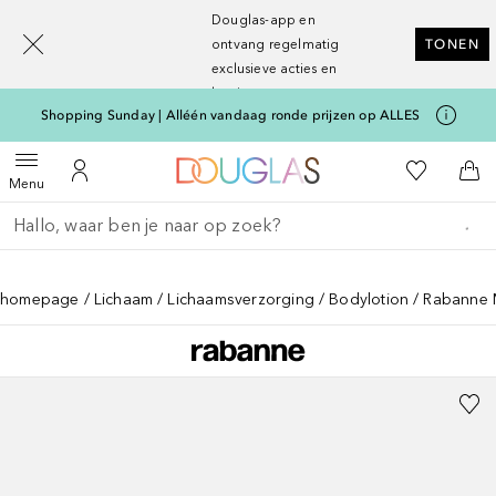
[navigation.slideout.screenreader]
Douglas-app en
ontvang regelmatig
TONEN
exclusieve acties en
kortingen
Shopping Sunday | Alléén vandaag ronde prijzen op ALLES
Naar Douglas Home
Naar Mijn W
Open menu
Naar Mijn Account
Naa
Menu
Ga terug
Zoekopdracht uitvoeren
homepage
Lichaam
Lichaamsverzorging
Bodylotion
Rabanne M