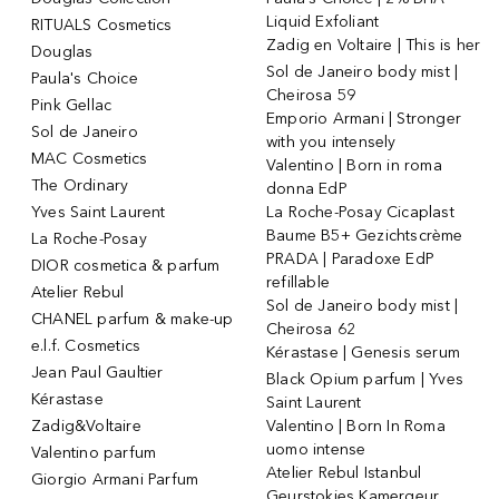
Liquid Exfoliant
RITUALS Cosmetics
Zadig en Voltaire | This is her
Douglas
Sol de Janeiro body mist |
Paula's Choice
Cheirosa 59
Pink Gellac
Emporio Armani | Stronger
Sol de Janeiro
with you intensely
MAC Cosmetics
Valentino | Born in roma
The Ordinary
donna EdP
Yves Saint Laurent
La Roche-Posay Cicaplast
Baume B5+ Gezichtscrème
La Roche-Posay
PRADA | Paradoxe EdP
DIOR cosmetica & parfum
refillable
Atelier Rebul
Sol de Janeiro body mist |
CHANEL parfum & make-up
Cheirosa 62
e.l.f. Cosmetics
Kérastase | Genesis serum
Jean Paul Gaultier
Black Opium parfum | Yves
Kérastase
Saint Laurent
Zadig&Voltaire
Valentino | Born In Roma
uomo intense
Valentino parfum
Atelier Rebul Istanbul
Giorgio Armani Parfum
Geurstokjes Kamergeur