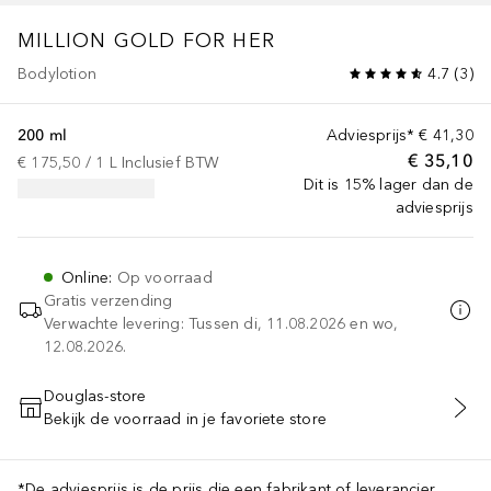
MILLION GOLD FOR HER
Bodylotion
4.7
(
3
)
200 ml
Adviesprijs*
€ 41,30
€ 35,10
€ 175,50
 / 
1
L
Inclusief BTW
Dit is 15% lager dan de
adviesprijs
Online
:
Op voorraad
Gratis verzending
Verwachte levering: Tussen di, 11.08.2026 en wo,
12.08.2026.
Douglas-store
Bekijk de voorraad in je favoriete store
VOEG TOE AAN WINKELMANDJE
*De adviesprijs is de prijs die een fabrikant of leverancier