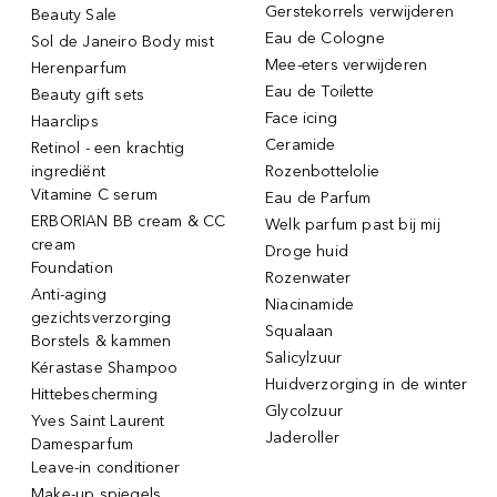
Gerstekorrels verwijderen
Beauty Sale
Eau de Cologne
Sol de Janeiro Body mist
Mee-eters verwijderen
Herenparfum
Eau de Toilette
Beauty gift sets
Face icing
Haarclips
Ceramide
Retinol - een krachtig
ingrediënt
Rozenbottelolie
Vitamine C serum
Eau de Parfum
ERBORIAN BB cream & CC
Welk parfum past bij mij
cream
Droge huid
Foundation
Rozenwater
Anti-aging
Niacinamide
gezichtsverzorging
Squalaan
Borstels & kammen
Salicylzuur
Kérastase Shampoo
Huidverzorging in de winter
Hittebescherming
Glycolzuur
Yves Saint Laurent
Jaderoller
Damesparfum
Leave-in conditioner
Make-up spiegels