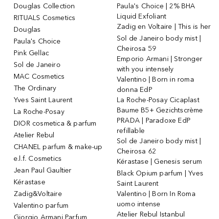
Douglas Collection
Paula's Choice | 2% BHA
Liquid Exfoliant
RITUALS Cosmetics
Zadig en Voltaire | This is her
Douglas
Sol de Janeiro body mist |
Paula's Choice
Cheirosa 59
Pink Gellac
Emporio Armani | Stronger
Sol de Janeiro
with you intensely
MAC Cosmetics
Valentino | Born in roma
The Ordinary
donna EdP
Yves Saint Laurent
La Roche-Posay Cicaplast
Baume B5+ Gezichtscrème
La Roche-Posay
PRADA | Paradoxe EdP
DIOR cosmetica & parfum
refillable
Atelier Rebul
Sol de Janeiro body mist |
CHANEL parfum & make-up
Cheirosa 62
e.l.f. Cosmetics
Kérastase | Genesis serum
Jean Paul Gaultier
Black Opium parfum | Yves
Kérastase
Saint Laurent
Zadig&Voltaire
Valentino | Born In Roma
uomo intense
Valentino parfum
Atelier Rebul Istanbul
Giorgio Armani Parfum