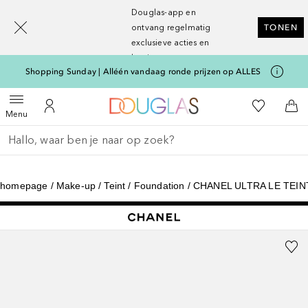
[navigation.slideout.screenreader]
Douglas-app en
ontvang regelmatig
TONEN
exclusieve acties en
kortingen
Shopping Sunday | Alléén vandaag ronde prijzen op ALLES
Naar Douglas Home
Naar Mijn W
Open menu
Naar Mijn Account
Naa
Menu
Ga terug
Zoekopdracht uitvoeren
homepage
Make-up
Teint
Foundation
CHANEL ULTRA LE TEI