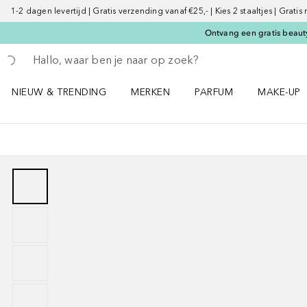
1-2 dagen levertijd | Gratis verzending vanaf €25,- | Kies 2 staaltjes | Gratis
Ontvang een gratis beauty
Ga terug
Zoekopdracht uitvoeren
NIEUW & TRENDING
MERKEN
PARFUM
MAKE-UP
Open NIEUW & TRENDING menu
Open MERKEN menu
Open PARFUM menu
Open MAK