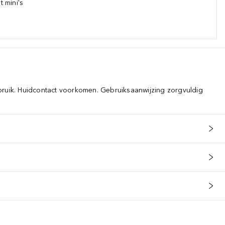
 mini's
bruik. Huidcontact voorkomen. Gebruiksaanwijzing zorgvuldig