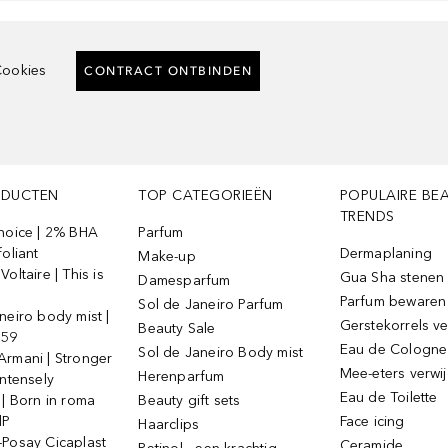
ookies
CONTRACT ONTBINDEN
ODUCTEN
TOP CATEGORIEËN
POPULAIRE BE
TRENDS
Choice | 2% BHA
Parfum
foliant
Dermaplaning
Make-up
oltaire | This is
Gua Sha stenen
Damesparfum
Parfum bewaren
Sol de Janeiro Parfum
neiro body mist |
Gerstekorrels v
Beauty Sale
 59
Eau de Cologne
Sol de Janeiro Body mist
Armani | Stronger
Mee-eters verwi
Herenparfum
intensely
Eau de Toilette
 | Born in roma
Beauty gift sets
dP
Face icing
Haarclips
-Posay Cicaplast
Ceramide