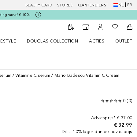
NL
FR
BEAUTY CARD
STORES
KLANTENDIENST
ding vanaf € 100,-
Naar Mijn W
Naar Storefinder
Naar Mijn Account
Naa
FESTYLE
DOUGLAS COLLECTION
ACTIES
OUTLET
enu
en LIFESTYLE menu
Open DOUGLAS COLLECTION menu
Open ACTIES menu
serum
Vitamine C serum
Mario Badescu Vitamin C Cream
0
(
0
)
Adviesprijs*
€ 37,00
€ 32,99
Dit is 10% lager dan de adviesprijs