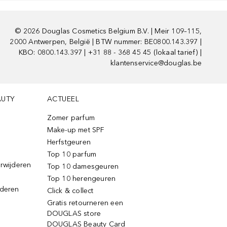
©
2026
Douglas Cosmetics Belgium B.V. | Meir 109–115,
2000 Antwerpen, België | BTW nummer: BE0800.143.397 |
KBO: 0800.143.397 | +31 88 - 368 45 45 (lokaal tarief) |
klantenservice@douglas.be
AUTY
ACTUEEL
Zomer parfum
Make-up met SPF
Herfstgeuren
Top 10 parfum
erwijderen
Top 10 damesgeuren
Top 10 herengeuren
jderen
Click & collect
Gratis retourneren een
DOUGLAS store
DOUGLAS Beauty Card