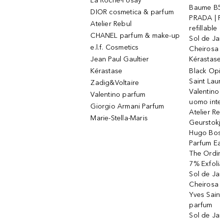
La Roche-Posay
Baume B5
DIOR cosmetica & parfum
PRADA | 
Atelier Rebul
refillable
CHANEL parfum & make-up
Sol de Ja
e.l.f. Cosmetics
Cheirosa
Jean Paul Gaultier
Kérastas
Kérastase
Black Op
Saint Lau
Zadig&Voltaire
Valentino
Valentino parfum
uomo int
Giorgio Armani Parfum
Atelier R
Marie-Stella-Maris
Geurstok
Hugo Bos
Parfum E
The Ordin
7% Exfoli
Sol de Ja
Cheirosa
Yves Sain
parfum
Sol de Ja