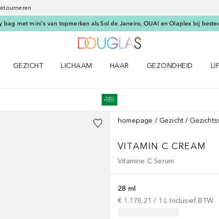
 retourneren
 bag met mini's van topmerken als Sol de Janeiro, OUAI en Olaplex bij beste
Naar Douglas Home
GEZICHT
LICHAAM
HAAR
GEZONDHEID
LI
E-UP menu
Open GEZICHT menu
Open LICHAAM menu
Open HAAR menu
Open GEZONDHEID m
Op
homepage
Gezicht
Gezichts
VITAMIN C CREAM
Vitamine C Serum
28 ml
€ 1.178,21
 / 
1
L
Inclusief BTW