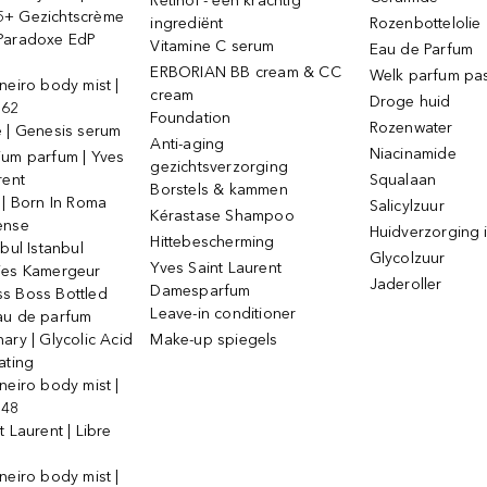
Retinol - een krachtig
+ Gezichtscrème
ingrediënt
Rozenbottelolie
Paradoxe EdP
Vitamine C serum
Eau de Parfum
ERBORIAN BB cream & CC
Welk parfum past
neiro body mist |
cream
Droge huid
 62
Foundation
Rozenwater
e | Genesis serum
Anti-aging
Niacinamide
ium parfum | Yves
gezichtsverzorging
rent
Squalaan
Borstels & kammen
 | Born In Roma
Salicylzuur
Kérastase Shampoo
ense
Huidverzorging i
Hittebescherming
ebul Istanbul
Glycolzuur
Yves Saint Laurent
jes Kamergeur
Jaderoller
Damesparfum
s Boss Bottled
Leave-in conditioner
au de parfum
ary | Glycolic Acid
Make-up spiegels
ating
neiro body mist |
 48
t Laurent | Libre
neiro body mist |