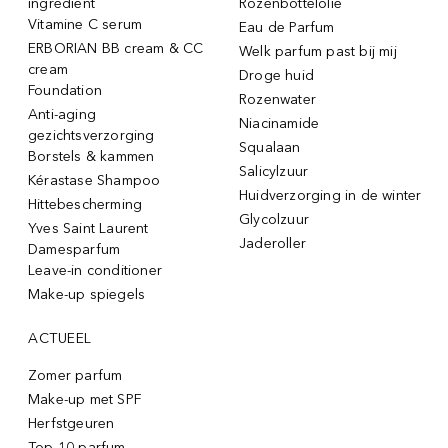
ingrediënt
Rozenbottelolie
Vitamine C serum
Eau de Parfum
ERBORIAN BB cream & CC
Welk parfum past bij mij
cream
Droge huid
Foundation
Rozenwater
Anti-aging
Niacinamide
gezichtsverzorging
Squalaan
Borstels & kammen
Salicylzuur
Kérastase Shampoo
Huidverzorging in de winter
Hittebescherming
Glycolzuur
Yves Saint Laurent
Jaderoller
Damesparfum
Leave-in conditioner
Make-up spiegels
ACTUEEL
Zomer parfum
Make-up met SPF
Herfstgeuren
Top 10 parfum