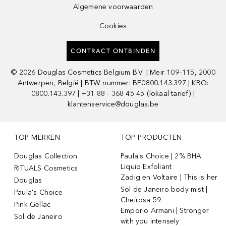
Algemene voorwaarden
Cookies
CONTRACT ONTBINDEN
©
2026
Douglas Cosmetics Belgium B.V. | Meir 109–115, 2000
Antwerpen, België | BTW nummer: BE0800.143.397 | KBO:
0800.143.397 | +31 88 - 368 45 45 (lokaal tarief) |
klantenservice@douglas.be
TOP MERKEN
TOP PRODUCTEN
Douglas Collection
Paula's Choice | 2% BHA
Liquid Exfoliant
RITUALS Cosmetics
Zadig en Voltaire | This is her
Douglas
Sol de Janeiro body mist |
Paula's Choice
Cheirosa 59
Pink Gellac
Emporio Armani | Stronger
Sol de Janeiro
with you intensely