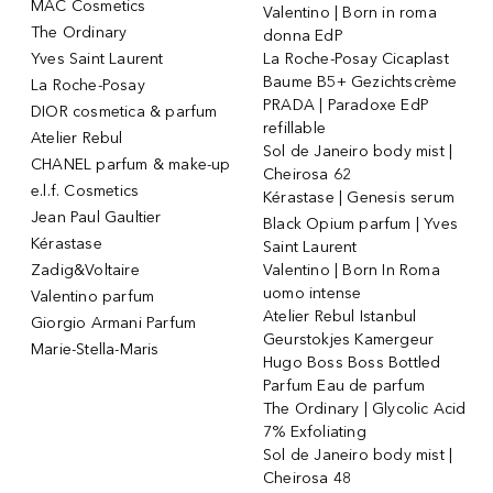
MAC Cosmetics
Valentino | Born in roma
The Ordinary
donna EdP
Yves Saint Laurent
La Roche-Posay Cicaplast
Baume B5+ Gezichtscrème
La Roche-Posay
PRADA | Paradoxe EdP
DIOR cosmetica & parfum
refillable
Atelier Rebul
Sol de Janeiro body mist |
CHANEL parfum & make-up
Cheirosa 62
e.l.f. Cosmetics
Kérastase | Genesis serum
Jean Paul Gaultier
Black Opium parfum | Yves
Kérastase
Saint Laurent
Zadig&Voltaire
Valentino | Born In Roma
uomo intense
Valentino parfum
Atelier Rebul Istanbul
Giorgio Armani Parfum
Geurstokjes Kamergeur
Marie-Stella-Maris
Hugo Boss Boss Bottled
Parfum Eau de parfum
The Ordinary | Glycolic Acid
7% Exfoliating
Sol de Janeiro body mist |
Cheirosa 48