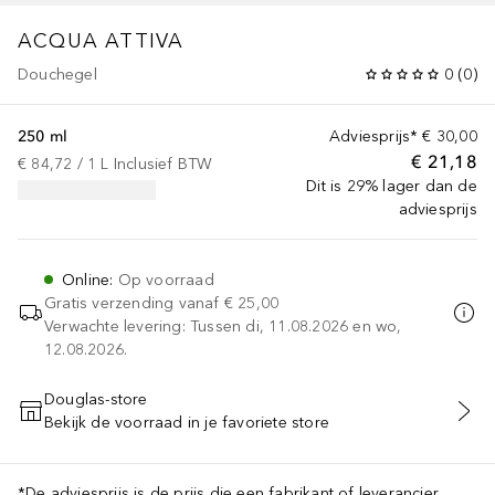
ACQUA ATTIVA
Douchegel
0
(
0
)
250 ml
Adviesprijs*
€ 30,00
€ 21,18
€ 84,72
 / 
1
L
Inclusief BTW
Dit is 29% lager dan de
adviesprijs
Online
:
Op voorraad
Gratis verzending vanaf
€ 25,00
Verwachte levering: Tussen di, 11.08.2026 en wo,
12.08.2026.
Douglas-store
Bekijk de voorraad in je favoriete store
VOEG TOE AAN WINKELMANDJE
*De adviesprijs is de prijs die een fabrikant of leverancier