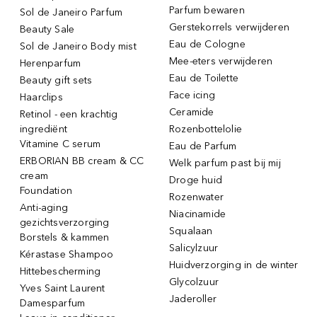
Parfum bewaren
Sol de Janeiro Parfum
Gerstekorrels verwijderen
Beauty Sale
Eau de Cologne
Sol de Janeiro Body mist
Mee-eters verwijderen
Herenparfum
Eau de Toilette
Beauty gift sets
Face icing
Haarclips
Ceramide
Retinol - een krachtig
ingrediënt
Rozenbottelolie
Vitamine C serum
Eau de Parfum
ERBORIAN BB cream & CC
Welk parfum past bij mij
cream
Droge huid
Foundation
Rozenwater
Anti-aging
Niacinamide
gezichtsverzorging
Squalaan
Borstels & kammen
Salicylzuur
Kérastase Shampoo
Huidverzorging in de winter
Hittebescherming
Glycolzuur
Yves Saint Laurent
Jaderoller
Damesparfum