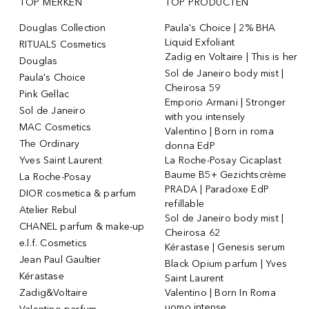
TOP MERKEN
TOP PRODUCTEN
Douglas Collection
Paula's Choice | 2% BHA
Liquid Exfoliant
RITUALS Cosmetics
Zadig en Voltaire | This is her
Douglas
Sol de Janeiro body mist |
Paula's Choice
Cheirosa 59
Pink Gellac
Emporio Armani | Stronger
Sol de Janeiro
with you intensely
MAC Cosmetics
Valentino | Born in roma
The Ordinary
donna EdP
Yves Saint Laurent
La Roche-Posay Cicaplast
Baume B5+ Gezichtscrème
La Roche-Posay
PRADA | Paradoxe EdP
DIOR cosmetica & parfum
refillable
Atelier Rebul
Sol de Janeiro body mist |
CHANEL parfum & make-up
Cheirosa 62
e.l.f. Cosmetics
Kérastase | Genesis serum
Jean Paul Gaultier
Black Opium parfum | Yves
Kérastase
Saint Laurent
Zadig&Voltaire
Valentino | Born In Roma
uomo intense