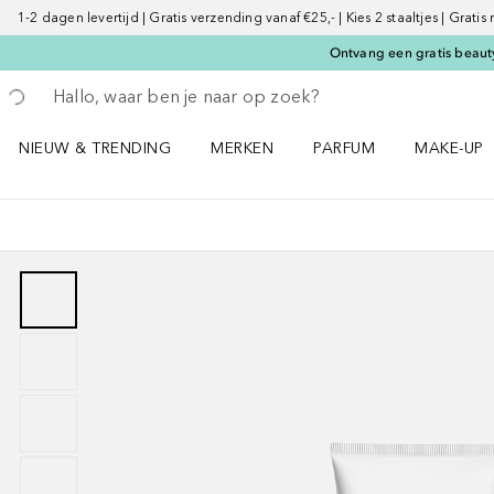
1-2 dagen levertijd | Gratis verzending vanaf €25,- | Kies 2 staaltjes | Gratis
Ontvang een gratis beauty
Ga terug
Zoekopdracht uitvoeren
NIEUW & TRENDING
MERKEN
PARFUM
MAKE-UP
Open NIEUW & TRENDING menu
Open MERKEN menu
Open PARFUM menu
Open MAK