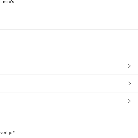
 mini's
vertijd*