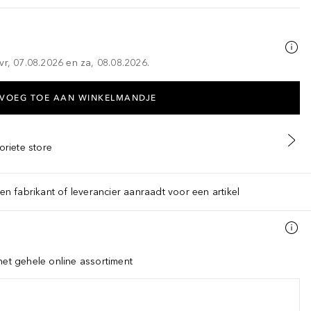
vr, 07.08.2026 en za, 08.08.2026.
VOEG TOE AAN WINKELMANDJE
oriete store
een fabrikant of leverancier aanraadt voor een artikel
het gehele online assortiment