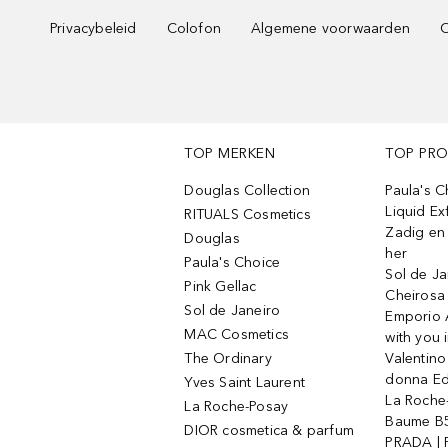
Privacybeleid
Colofon
Algemene voorwaarden
C
TOP MERKEN
TOP PR
Douglas Collection
Paula's 
Liquid Ex
RITUALS Cosmetics
Zadig en V
Douglas
her
Paula's Choice
Sol de Ja
Pink Gellac
Cheirosa
Sol de Janeiro
Emporio 
MAC Cosmetics
with you 
The Ordinary
Valentino
donna E
Yves Saint Laurent
La Roche
La Roche-Posay
Baume B5
DIOR cosmetica & parfum
PRADA | 