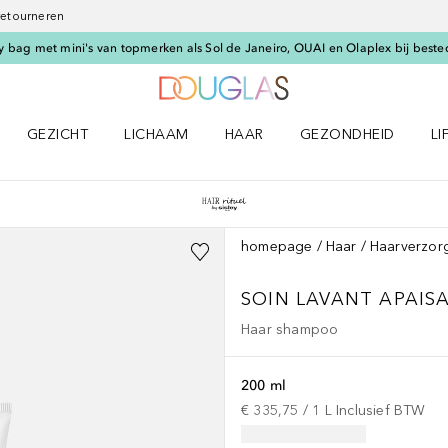
 retourneren
 bag met mini's van topmerken als Sol de Janeiro, OUAI en Olaplex bij beste
Naar Douglas Home
GEZICHT
LICHAAM
HAAR
GEZONDHEID
LI
E-UP menu
Open GEZICHT menu
Open LICHAAM menu
Open HAAR menu
Open GEZONDHEID m
Op
homepage
Haar
Haarverzor
SOIN LAVANT APAIS
Haar shampoo
200 ml
€ 335,75
 / 
1
L
Inclusief BTW