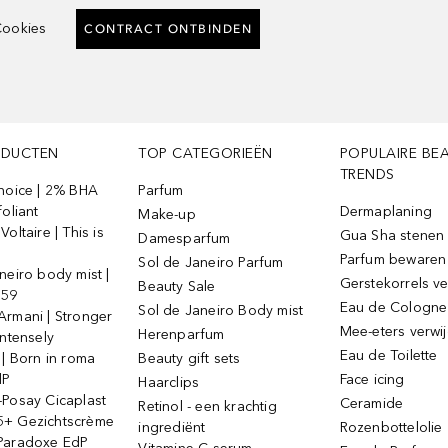
ookies
CONTRACT ONTBINDEN
ODUCTEN
TOP CATEGORIEËN
POPULAIRE BE
TRENDS
Choice | 2% BHA
Parfum
foliant
Dermaplaning
Make-up
oltaire | This is
Gua Sha stenen
Damesparfum
Parfum bewaren
Sol de Janeiro Parfum
neiro body mist |
Gerstekorrels v
Beauty Sale
 59
Eau de Cologne
Sol de Janeiro Body mist
Armani | Stronger
Mee-eters verwi
Herenparfum
intensely
Eau de Toilette
 | Born in roma
Beauty gift sets
dP
Face icing
Haarclips
-Posay Cicaplast
Ceramide
Retinol - een krachtig
+ Gezichtscrème
ingrediënt
Rozenbottelolie
Paradoxe EdP