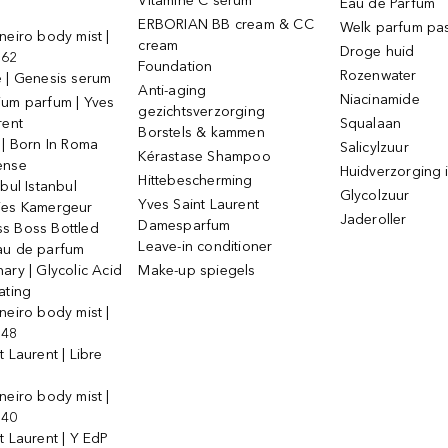
Vitamine C serum
Eau de Parfum
ERBORIAN BB cream & CC
Welk parfum past
neiro body mist |
cream
Droge huid
 62
Foundation
Rozenwater
e | Genesis serum
Anti-aging
Niacinamide
ium parfum | Yves
gezichtsverzorging
rent
Squalaan
Borstels & kammen
 | Born In Roma
Salicylzuur
Kérastase Shampoo
ense
Huidverzorging i
Hittebescherming
ebul Istanbul
Glycolzuur
Yves Saint Laurent
jes Kamergeur
Jaderoller
Damesparfum
s Boss Bottled
Leave-in conditioner
au de parfum
ary | Glycolic Acid
Make-up spiegels
ating
neiro body mist |
 48
t Laurent | Libre
neiro body mist |
 40
t Laurent | Y EdP