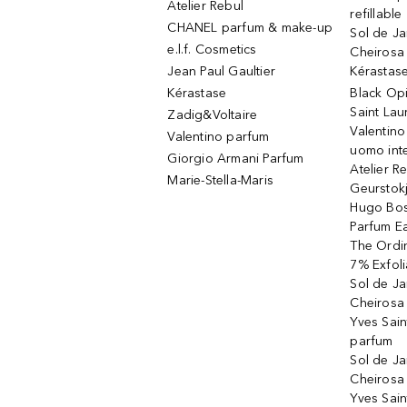
Atelier Rebul
refillable
CHANEL parfum & make-up
Sol de Ja
e.l.f. Cosmetics
Cheirosa
Jean Paul Gaultier
Kérastas
Kérastase
Black Op
Saint Lau
Zadig&Voltaire
Valentino
Valentino parfum
uomo int
Giorgio Armani Parfum
Atelier R
Marie-Stella-Maris
Geurstok
Hugo Bos
Parfum E
The Ordin
7% Exfoli
Sol de Ja
Cheirosa
Yves Sain
parfum
Sol de Ja
Cheirosa
Yves Sain