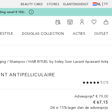
NL
FR
BEAUTY CARD
STORES
KLANTENDIENST
ding vanaf € 100,-
Naar Mijn W
Naar Storefinder
Naar Mijn Account
Naa
FESTYLE
DOUGLAS COLLECTION
ACTIES
OUTLET
enu
en LIFESTYLE menu
Open DOUGLAS COLLECTION menu
Open ACTIES menu
ging
Shampoo
HAIR RITUEL by Sisley Soin Lavant Apaisant Antipell
ANT ANTIPELLICULAIRE
5
(
1
)
Adviesprijs*
€ 79,00
€ 67,15
Dit is 15% lager dan de adviesprijs