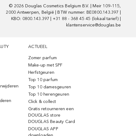
©
2026
Douglas Cosmetics Belgium B.V. | Meir 109–115,
2000 Antwerpen, België | BTW nummer: BE0800.143.397 |
KBO: 0800.143.397 | +31 88 - 368 45 45 (lokaal tarief) |
klantenservice@douglas.be
AUTY
ACTUEEL
Zomer parfum
Make-up met SPF
Herfstgeuren
Top 10 parfum
erwijderen
Top 10 damesgeuren
Top 10 herengeuren
jderen
Click & collect
Gratis retourneren een
DOUGLAS store
DOUGLAS Beauty Card
DOUGLAS APP
downloaden