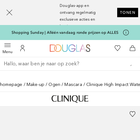
[navigation.slideout.screenreader]
Douglas-app en
ontvang regelmatig
TONEN
exclusieve acties en
kortingen
Shopping Sunday | Alléén vandaag ronde prijzen op ALLES
Naar Douglas Home
Naar Mijn W
Open menu
Naar Mijn Account
Naa
Menu
Ga terug
Zoekopdracht uitvoeren
homepage
Make-up
Ogen
Mascara
Clinique High Impact Wat