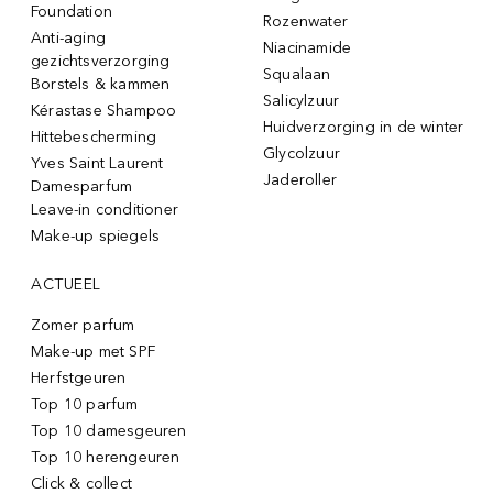
Foundation
Rozenwater
Anti-aging
Niacinamide
gezichtsverzorging
Squalaan
Borstels & kammen
Salicylzuur
Kérastase Shampoo
Huidverzorging in de winter
Hittebescherming
Glycolzuur
Yves Saint Laurent
Jaderoller
Damesparfum
Leave-in conditioner
Make-up spiegels
ACTUEEL
Zomer parfum
Make-up met SPF
Herfstgeuren
Top 10 parfum
Top 10 damesgeuren
Top 10 herengeuren
Click & collect