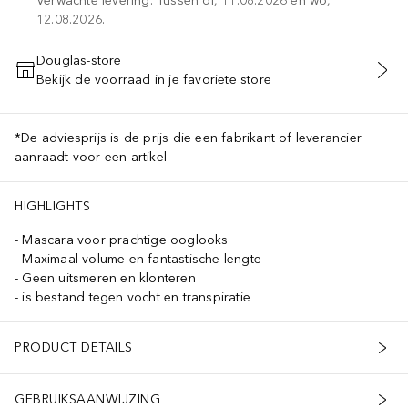
Verwachte levering: Tussen di, 11.08.2026 en wo,
12.08.2026.
Douglas-store
Bekijk de voorraad in je favoriete store
VOEG TOE AAN WINKELMANDJE
*De adviesprijs is de prijs die een fabrikant of leverancier
aanraadt voor een artikel
HIGHLIGHTS
Mascara voor prachtige ooglooks
Maximaal volume en fantastische lengte
Geen uitsmeren en klonteren
is bestand tegen vocht en transpiratie
PRODUCT DETAILS
GEBRUIKSAANWIJZING