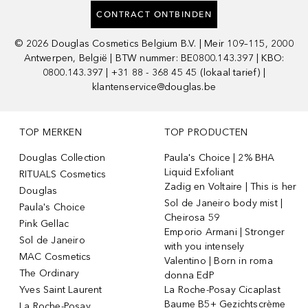
CONTRACT ONTBINDEN
©
2026
Douglas Cosmetics Belgium B.V. | Meir 109–115, 2000
Antwerpen, België | BTW nummer: BE0800.143.397 | KBO:
0800.143.397 | +31 88 - 368 45 45 (lokaal tarief) |
klantenservice@douglas.be
TOP MERKEN
TOP PRODUCTEN
Douglas Collection
Paula's Choice | 2% BHA
Liquid Exfoliant
RITUALS Cosmetics
Zadig en Voltaire | This is her
Douglas
Sol de Janeiro body mist |
Paula's Choice
Cheirosa 59
Pink Gellac
Emporio Armani | Stronger
Sol de Janeiro
with you intensely
MAC Cosmetics
Valentino | Born in roma
The Ordinary
donna EdP
Yves Saint Laurent
La Roche-Posay Cicaplast
Baume B5+ Gezichtscrème
La Roche-Posay