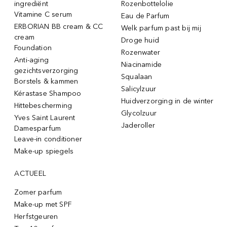
ingrediënt
Rozenbottelolie
Vitamine C serum
Eau de Parfum
ERBORIAN BB cream & CC
Welk parfum past bij mij
cream
Droge huid
Foundation
Rozenwater
Anti-aging
Niacinamide
gezichtsverzorging
Squalaan
Borstels & kammen
Salicylzuur
Kérastase Shampoo
Huidverzorging in de winter
Hittebescherming
Glycolzuur
Yves Saint Laurent
Jaderoller
Damesparfum
Leave-in conditioner
Make-up spiegels
ACTUEEL
Zomer parfum
Make-up met SPF
Herfstgeuren