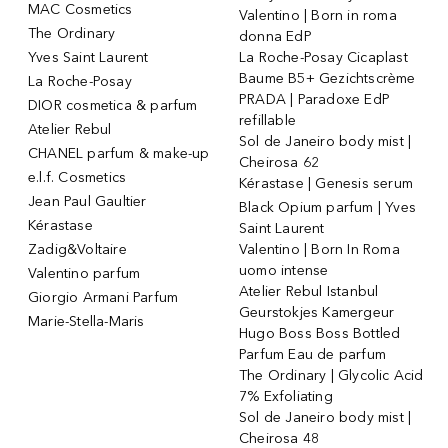
MAC Cosmetics
Valentino | Born in roma
The Ordinary
donna EdP
Yves Saint Laurent
La Roche-Posay Cicaplast
Baume B5+ Gezichtscrème
La Roche-Posay
PRADA | Paradoxe EdP
DIOR cosmetica & parfum
refillable
Atelier Rebul
Sol de Janeiro body mist |
CHANEL parfum & make-up
Cheirosa 62
e.l.f. Cosmetics
Kérastase | Genesis serum
Jean Paul Gaultier
Black Opium parfum | Yves
Kérastase
Saint Laurent
Zadig&Voltaire
Valentino | Born In Roma
uomo intense
Valentino parfum
Atelier Rebul Istanbul
Giorgio Armani Parfum
Geurstokjes Kamergeur
Marie-Stella-Maris
Hugo Boss Boss Bottled
Parfum Eau de parfum
The Ordinary | Glycolic Acid
7% Exfoliating
Sol de Janeiro body mist |
Cheirosa 48