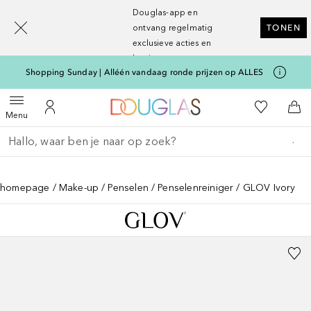
[navigation.slideout.screenreader]
Douglas-app en
ontvang regelmatig
TONEN
exclusieve acties en
kortingen
Shopping Sunday | Alléén vandaag ronde prijzen op ALLES
Naar Douglas Home
Naar Mijn W
Open menu
Naar Mijn Account
Naa
Menu
Ga terug
Zoekopdracht uitvoeren
homepage
Make-up
Penselen
Penselenreiniger
GLOV Ivory