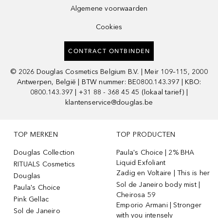
Algemene voorwaarden
Cookies
CONTRACT ONTBINDEN
©
2026
Douglas Cosmetics Belgium B.V. | Meir 109–115, 2000
Antwerpen, België | BTW nummer: BE0800.143.397 | KBO:
0800.143.397 | +31 88 - 368 45 45 (lokaal tarief) |
klantenservice@douglas.be
TOP MERKEN
TOP PRODUCTEN
Douglas Collection
Paula's Choice | 2% BHA
Liquid Exfoliant
RITUALS Cosmetics
Zadig en Voltaire | This is her
Douglas
Sol de Janeiro body mist |
Paula's Choice
Cheirosa 59
Pink Gellac
Emporio Armani | Stronger
Sol de Janeiro
with you intensely