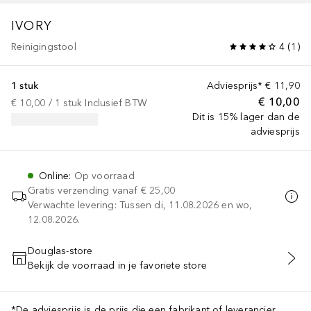
IVORY
Reinigingstool
4
(
1
)
1 stuk
Adviesprijs*
€ 11,90
€ 10,00
€ 10,00
 / 
1
stuk
Inclusief BTW
Dit is 15% lager dan de
adviesprijs
Online
:
Op voorraad
Gratis verzending vanaf
€ 25,00
Verwachte levering: Tussen di, 11.08.2026 en wo,
12.08.2026.
Douglas-store
Bekijk de voorraad in je favoriete store
VOEG TOE AAN WINKELMANDJE
*De adviesprijs is de prijs die een fabrikant of leverancier