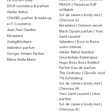
La Roche-Posay
PRADA | Paradoxe EdP
DIOR cosmetica & parfum
refillable
Atelier Rebul
Sol de Janeiro body mist |
CHANEL parfum & make-up
Cheirosa 62
e.l.f. Cosmetics
Kérastase | Genesis serum
Jean Paul Gaultier
Black Opium parfum | Yves
Kérastase
Saint Laurent
Zadig&Voltaire
Valentino | Born In Roma
uomo intense
Valentino parfum
Atelier Rebul Istanbul
Giorgio Armani Parfum
Geurstokjes Kamergeur
Marie-Stella-Maris
Hugo Boss Boss Bottled
Parfum Eau de parfum
The Ordinary | Glycolic Acid
7% Exfoliating
Sol de Janeiro body mist |
Cheirosa 48
Yves Saint Laurent | Libre
parfum
Sol de Janeiro body mist |
Cheirosa 40