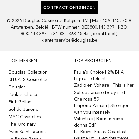
CONTRACT ONTBINDEN
©
2026
Douglas Cosmetics Belgium B.V. | Meir 109–115, 2000
Antwerpen, België | BTW nummer: BE0800.143.397 | KBO:
0800.143.397 | +31 88 - 368 45 45 (lokaal tarief) |
klantenservice@douglas.be
TOP MERKEN
TOP PRODUCTEN
Douglas Collection
Paula's Choice | 2% BHA
Liquid Exfoliant
RITUALS Cosmetics
Zadig en Voltaire | This is her
Douglas
Sol de Janeiro body mist |
Paula's Choice
Cheirosa 59
Pink Gellac
Emporio Armani | Stronger
Sol de Janeiro
with you intensely
MAC Cosmetics
Valentino | Born in roma
The Ordinary
donna EdP
Yves Saint Laurent
La Roche-Posay Cicaplast
Baume B5+ Gezichtscrème