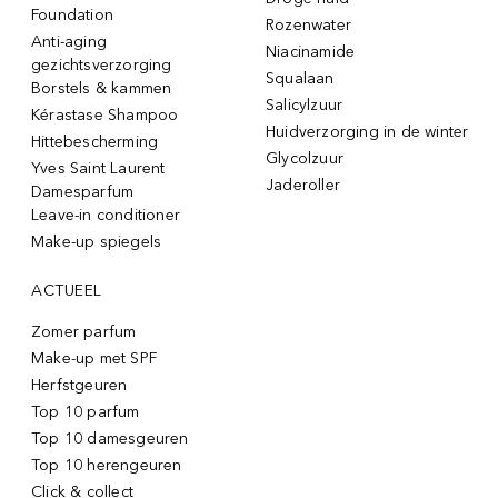
Foundation
Rozenwater
Anti-aging
Niacinamide
gezichtsverzorging
Squalaan
Borstels & kammen
Salicylzuur
Kérastase Shampoo
Huidverzorging in de winter
Hittebescherming
Glycolzuur
Yves Saint Laurent
Jaderoller
Damesparfum
Leave-in conditioner
Make-up spiegels
ACTUEEL
Zomer parfum
Make-up met SPF
Herfstgeuren
Top 10 parfum
Top 10 damesgeuren
Top 10 herengeuren
Click & collect