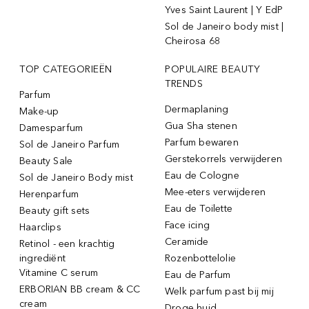
Yves Saint Laurent | Y EdP
Sol de Janeiro body mist |
Cheirosa 68
TOP CATEGORIEËN
POPULAIRE BEAUTY
TRENDS
Parfum
Dermaplaning
Make-up
Gua Sha stenen
Damesparfum
Parfum bewaren
Sol de Janeiro Parfum
Gerstekorrels verwijderen
Beauty Sale
Eau de Cologne
Sol de Janeiro Body mist
Mee-eters verwijderen
Herenparfum
Eau de Toilette
Beauty gift sets
Face icing
Haarclips
Ceramide
Retinol - een krachtig
ingrediënt
Rozenbottelolie
Vitamine C serum
Eau de Parfum
ERBORIAN BB cream & CC
Welk parfum past bij mij
cream
Droge huid