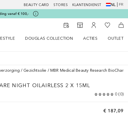
NL
FR
BEAUTY CARD
STORES
KLANTENDIENST
ding vanaf € 100,-
Naar Mijn W
Naar Storefinder
Naar Mijn Account
Naa
FESTYLE
DOUGLAS COLLECTION
ACTIES
OUTLET
enu
en LIFESTYLE menu
Open DOUGLAS COLLECTION menu
Open ACTIES menu
verzorging
Gezichtsolie
MBR Medical Beauty Research BioChange -
CARE
NIGHT OILAIRLESS 2 X 15ML
0
(
0
)
€ 187,09