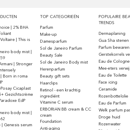
ODUCTEN
TOP CATEGORIEËN
POPULAIRE BE
TRENDS
Choice | 2% BHA
Parfum
foliant
Dermaplaning
Make-up
oltaire | This is
Gua Sha stenen
Damesparfum
Parfum bewaren
Sol de Janeiro Parfum
neiro body mist |
Gerstekorrels v
Beauty Sale
 59
Eau de Cologne
Sol de Janeiro Body mist
Armani | Stronger
Mee-eters verwi
Herenparfum
intensely
Eau de Toilette
 | Born in roma
Beauty gift sets
dP
Face icing
Haarclips
-Posay Cicaplast
Ceramide
Retinol - een krachtig
+ Gezichtscrème
ingrediënt
Rozenbottelolie
Paradoxe EdP
Vitamine C serum
Eau de Parfum
ERBORIAN BB cream & CC
Welk parfum past
neiro body mist |
cream
Droge huid
 62
Foundation
Rozenwater
e | Genesis serum
Anti-aging