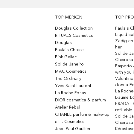
TOP MERKEN
TOP PR
Douglas Collection
Paula's 
Liquid Ex
RITUALS Cosmetics
Zadig en V
Douglas
her
Paula's Choice
Sol de Ja
Pink Gellac
Cheirosa
Sol de Janeiro
Emporio 
MAC Cosmetics
with you 
The Ordinary
Valentino
donna E
Yves Saint Laurent
La Roche
La Roche-Posay
Baume B5
DIOR cosmetica & parfum
PRADA | 
Atelier Rebul
refillable
CHANEL parfum & make-up
Sol de Ja
e.l.f. Cosmetics
Cheirosa
Jean Paul Gaultier
Kérastas