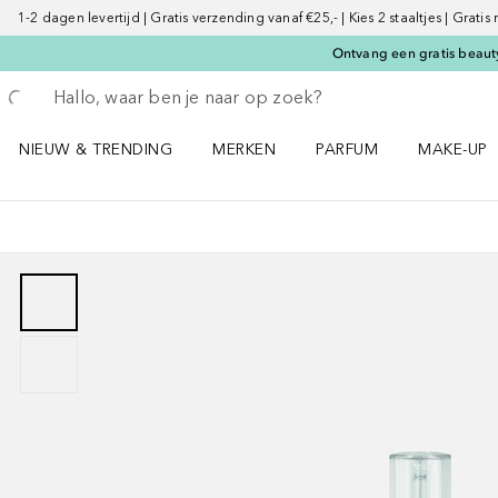
1-2 dagen levertijd | Gratis verzending vanaf €25,- | Kies 2 staaltjes | Gratis
Ontvang een gratis beauty
Ga terug
Zoekopdracht uitvoeren
NIEUW & TRENDING
MERKEN
PARFUM
MAKE-UP
Open NIEUW & TRENDING menu
Open MERKEN menu
Open PARFUM menu
Open MAK