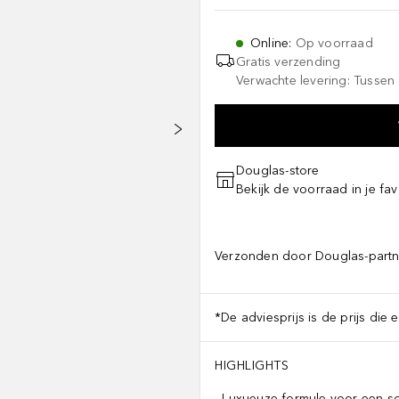
Online
:
Op voorraad
Gratis verzending
Verwachte levering: Tussen 
Douglas-store
Bekijk de voorraad in je fav
Verzonden door Douglas-partn
*De adviesprijs is de prijs die 
HIGHLIGHTS
Luxueuze formule voor een s