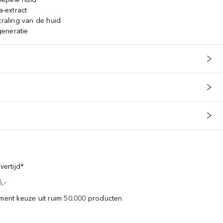
a-extract
traling van de huid
eneratie
vertijd*
,-
iment keuze uit ruim 50.000 producten