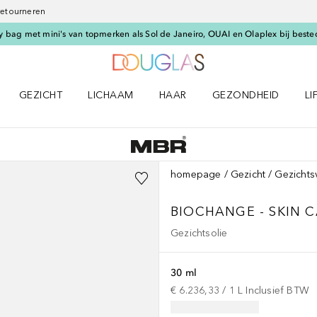
 retourneren
 bag met mini's van topmerken als Sol de Janeiro, OUAI en Olaplex bij beste
Naar Douglas Home
GEZICHT
LICHAAM
HAAR
GEZONDHEID
LI
E-UP menu
Open GEZICHT menu
Open LICHAAM menu
Open HAAR menu
Open GEZONDHEID m
Op
homepage
Gezicht
Gezichts
BIOCHANGE - SKIN 
Gezichtsolie
30 ml
€ 6.236,33
 / 
1
L
Inclusief BTW