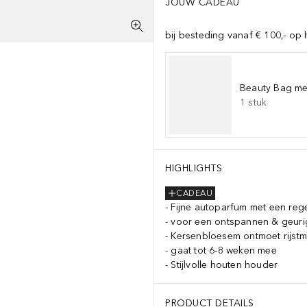
JOUW CADEAU
bij besteding vanaf € 100,- op 
Beauty Bag met
1
stuk
HIGHLIGHTS
CADEAU
Fijne autoparfum met een re
voor een ontspannen & geurig
Kersenbloesem ontmoet rijstm
gaat tot 6-8 weken mee
Stijlvolle houten houder
PRODUCT DETAILS