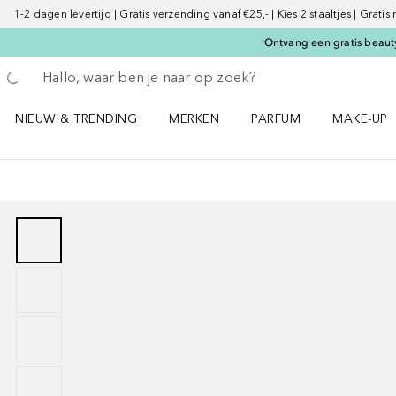
1-2 dagen levertijd | Gratis verzending vanaf €25,- | Kies 2 staaltjes | Gratis
Ontvang een gratis beauty
Ga terug
Zoekopdracht uitvoeren
NIEUW & TRENDING
MERKEN
PARFUM
MAKE-UP
Open NIEUW & TRENDING menu
Open MERKEN menu
Open PARFUM menu
Open MAK