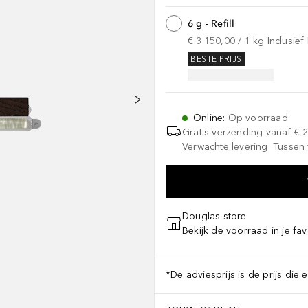
6 g - Refill
€ 3.150,00
 / 
1
kg
Inclusie
BESTE PRIJS
Online
:
Op voorraad
Gratis verzending vanaf
€ 
Verwachte levering: Tussen 
Douglas-store
Bekijk de voorraad in je fav
*De adviesprijs is de prijs die 