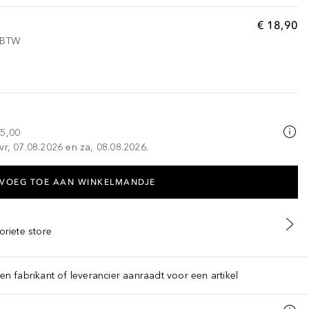
€ 18,90
f BTW
25,00
vr, 07.08.2026 en za, 08.08.2026.
VOEG TOE AAN WINKELMANDJE
oriete store
een fabrikant of leverancier aanraadt voor een artikel