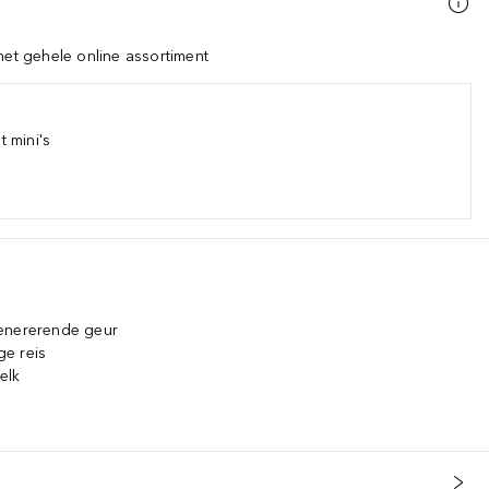
het gehele online assortiment
 mini's
genererende geur
e reis
elk