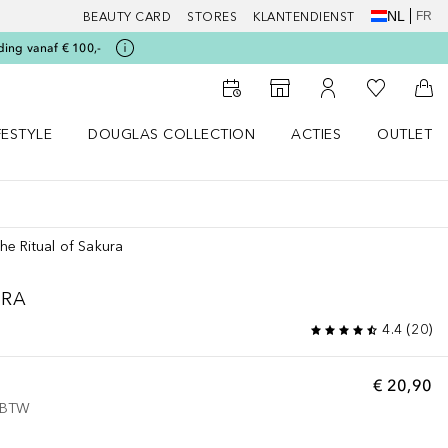
NL
FR
BEAUTY CARD
STORES
KLANTENDIENST
ding vanaf € 100,-
Naar Mijn W
Naar Storefinder
Naar Mijn Account
Naa
FESTYLE
DOUGLAS COLLECTION
ACTIES
OUTLET
enu
en LIFESTYLE menu
Open DOUGLAS COLLECTION menu
Open ACTIES menu
The Ritual of Sakura
URA
4.4
(
20
)
€ 20,90
f BTW