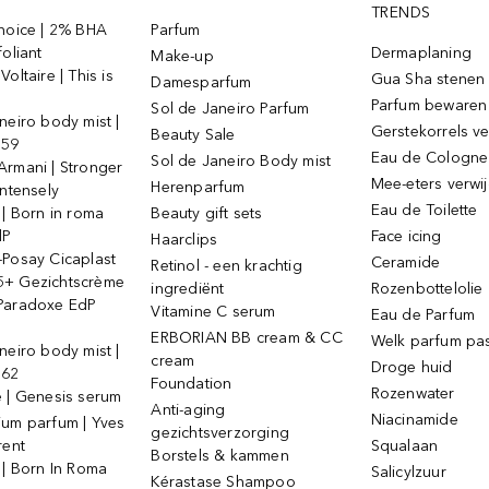
TRENDS
Choice | 2% BHA
Parfum
foliant
Dermaplaning
Make-up
oltaire | This is
Gua Sha stenen
Damesparfum
Parfum bewaren
Sol de Janeiro Parfum
neiro body mist |
Gerstekorrels v
Beauty Sale
 59
Eau de Cologne
Sol de Janeiro Body mist
Armani | Stronger
Mee-eters verwi
Herenparfum
intensely
Eau de Toilette
 | Born in roma
Beauty gift sets
dP
Face icing
Haarclips
-Posay Cicaplast
Ceramide
Retinol - een krachtig
+ Gezichtscrème
ingrediënt
Rozenbottelolie
Paradoxe EdP
Vitamine C serum
Eau de Parfum
ERBORIAN BB cream & CC
Welk parfum past
neiro body mist |
cream
Droge huid
 62
Foundation
Rozenwater
e | Genesis serum
Anti-aging
Niacinamide
ium parfum | Yves
gezichtsverzorging
rent
Squalaan
Borstels & kammen
 | Born In Roma
Salicylzuur
Kérastase Shampoo