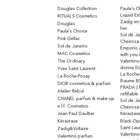
Douglas Collection
Paula's 
Liquid Ex
RITUALS Cosmetics
Zadig en V
Douglas
her
Paula's Choice
Sol de Ja
Pink Gellac
Cheirosa
Sol de Janeiro
Emporio 
MAC Cosmetics
with you 
The Ordinary
Valentino
donna E
Yves Saint Laurent
La Roche
La Roche-Posay
Baume B5
DIOR cosmetica & parfum
PRADA | 
Atelier Rebul
refillable
CHANEL parfum & make-up
Sol de Ja
e.l.f. Cosmetics
Cheirosa
Jean Paul Gaultier
Kérastas
Kérastase
Black Op
Saint Lau
Zadig&Voltaire
Valentino
Valentino parfum