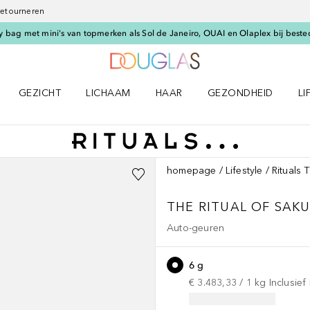
 retourneren
 bag met mini's van topmerken als Sol de Janeiro, OUAI en Olaplex bij beste
Naar Douglas Home
GEZICHT
LICHAAM
HAAR
GEZONDHEID
LI
E-UP menu
Open GEZICHT menu
Open LICHAAM menu
Open HAAR menu
Open GEZONDHEID m
Op
homepage
Lifestyle
Rituals 
THE RITUAL OF SAK
Auto-geuren
6 g
€ 3.483,33
 / 
1
kg
Inclusie