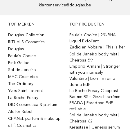
klantenservice@douglas.be
TOP MERKEN
TOP PRODUCTEN
Douglas Collection
Paula's Choice | 2% BHA
Liquid Exfoliant
RITUALS Cosmetics
Zadig en Voltaire | This is her
Douglas
Sol de Janeiro body mist |
Paula's Choice
Cheirosa 59
Pink Gellac
Emporio Armani | Stronger
Sol de Janeiro
with you intensely
MAC Cosmetics
Valentino | Born in roma
The Ordinary
donna EdP
Yves Saint Laurent
La Roche-Posay Cicaplast
Baume B5+ Gezichtscrème
La Roche-Posay
PRADA | Paradoxe EdP
DIOR cosmetica & parfum
refillable
Atelier Rebul
Sol de Janeiro body mist |
CHANEL parfum & make-up
Cheirosa 62
e.l.f. Cosmetics
Kérastase | Genesis serum