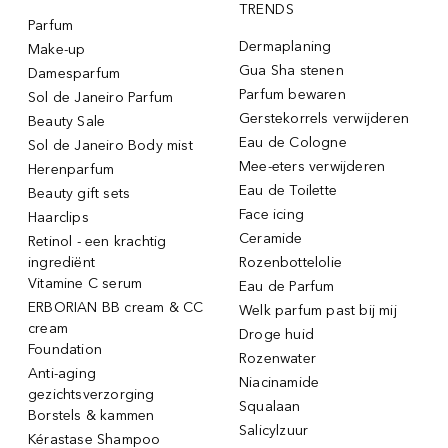
TRENDS
Parfum
Dermaplaning
Make-up
Gua Sha stenen
Damesparfum
Parfum bewaren
Sol de Janeiro Parfum
Gerstekorrels verwijderen
Beauty Sale
Eau de Cologne
Sol de Janeiro Body mist
Mee-eters verwijderen
Herenparfum
Eau de Toilette
Beauty gift sets
Face icing
Haarclips
Ceramide
Retinol - een krachtig
ingrediënt
Rozenbottelolie
Vitamine C serum
Eau de Parfum
ERBORIAN BB cream & CC
Welk parfum past bij mij
cream
Droge huid
Foundation
Rozenwater
Anti-aging
Niacinamide
gezichtsverzorging
Squalaan
Borstels & kammen
Salicylzuur
Kérastase Shampoo