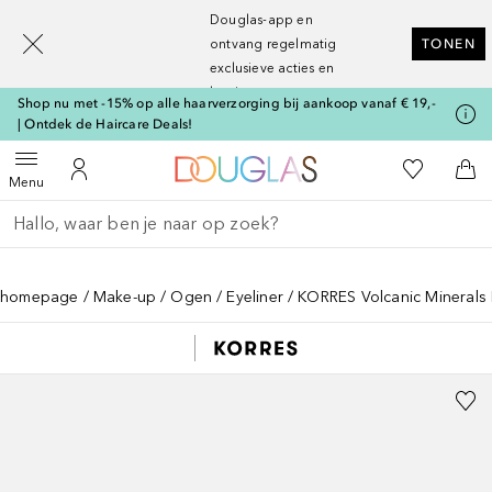
[navigation.slideout.screenreader]
Douglas-app en
ontvang regelmatig
TONEN
exclusieve acties en
kortingen
Shop nu met -15% op alle haarverzorging bij aankoop vanaf € 19,-
| Ontdek de Haircare Deals!
Naar Douglas Home
Naar Mijn W
Open menu
Naar Mijn Account
Naa
Menu
Ga terug
Zoekopdracht uitvoeren
homepage
Make-up
Ogen
Eyeliner
KORRES Volcanic Minerals 