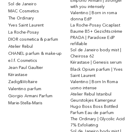
Emporio Armani | Stronger
Sol de Janeiro
with you intensely
MAC Cosmetics
Valentino | Born in roma
The Ordinary
donna EdP
Yves Saint Laurent
La Roche-Posay Cicaplast
Baume B5+ Gezichtscrème
La Roche-Posay
PRADA | Paradoxe EdP
DIOR cosmetica & parfum
refillable
Atelier Rebul
Sol de Janeiro body mist |
CHANEL parfum & make-up
Cheirosa 62
e.l.f. Cosmetics
Kérastase | Genesis serum
Jean Paul Gaultier
Black Opium parfum | Yves
Kérastase
Saint Laurent
Zadig&Voltaire
Valentino | Born In Roma
uomo intense
Valentino parfum
Atelier Rebul Istanbul
Giorgio Armani Parfum
Geurstokjes Kamergeur
Marie-Stella-Maris
Hugo Boss Boss Bottled
Parfum Eau de parfum
The Ordinary | Glycolic Acid
7% Exfoliating
Sol de Janeiro body mist |