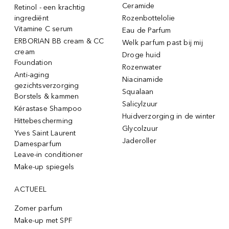
Ceramide
Retinol - een krachtig
ingrediënt
Rozenbottelolie
Vitamine C serum
Eau de Parfum
ERBORIAN BB cream & CC
Welk parfum past bij mij
cream
Droge huid
Foundation
Rozenwater
Anti-aging
Niacinamide
gezichtsverzorging
Squalaan
Borstels & kammen
Salicylzuur
Kérastase Shampoo
Huidverzorging in de winter
Hittebescherming
Glycolzuur
Yves Saint Laurent
Jaderoller
Damesparfum
Leave-in conditioner
Make-up spiegels
ACTUEEL
Zomer parfum
Make-up met SPF