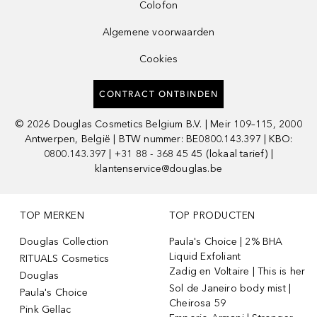
Colofon
Algemene voorwaarden
Cookies
CONTRACT ONTBINDEN
©
2026
Douglas Cosmetics Belgium B.V. | Meir 109–115, 2000
Antwerpen, België | BTW nummer: BE0800.143.397 | KBO:
0800.143.397 | +31 88 - 368 45 45 (lokaal tarief) |
klantenservice@douglas.be
TOP MERKEN
TOP PRODUCTEN
Douglas Collection
Paula's Choice | 2% BHA
Liquid Exfoliant
RITUALS Cosmetics
Zadig en Voltaire | This is her
Douglas
Sol de Janeiro body mist |
Paula's Choice
Cheirosa 59
Pink Gellac