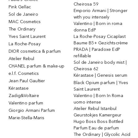
Cheirosa 59
Pink Gellac
Emporio Armani | Stronger
Sol de Janeiro
with you intensely
MAC Cosmetics
Valentino | Born in roma
The Ordinary
donna EdP
Yves Saint Laurent
La Roche-Posay Cicaplast
Baume B5+ Gezichtscrème
La Roche-Posay
PRADA | Paradoxe EdP
DIOR cosmetica & parfum
refillable
Atelier Rebul
Sol de Janeiro body mist |
CHANEL parfum & make-up
Cheirosa 62
e.l.f. Cosmetics
Kérastase | Genesis serum
Jean Paul Gaultier
Black Opium parfum | Yves
Kérastase
Saint Laurent
Zadig&Voltaire
Valentino | Born In Roma
uomo intense
Valentino parfum
Atelier Rebul Istanbul
Giorgio Armani Parfum
Geurstokjes Kamergeur
Marie-Stella-Maris
Hugo Boss Boss Bottled
Parfum Eau de parfum
The Ordinary | Glycolic Acid