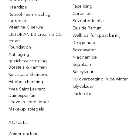
Face icing
Haarclips
Ceramide
Retinol - een krachtig
ingrediënt
Rozenbottelolie
Vitamine C serum
Eau de Parfum
ERBORIAN BB cream & CC
Welk parfum past bij mij
cream
Droge huid
Foundation
Rozenwater
Anti-aging
Niacinamide
gezichtsverzorging
Squalaan
Borstels & kammen
Salicylzuur
Kérastase Shampoo
Huidverzorging in de winter
Hittebescherming
Glycolzuur
Yves Saint Laurent
Jaderoller
Damesparfum
Leave-in conditioner
Make-up spiegels
ACTUEEL
Zomer parfum