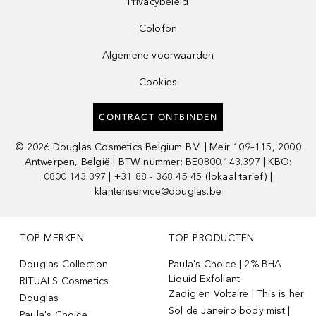
Privacybeleid
Colofon
Algemene voorwaarden
Cookies
CONTRACT ONTBINDEN
©
2026
Douglas Cosmetics Belgium B.V. | Meir 109–115, 2000
Antwerpen, België | BTW nummer: BE0800.143.397 | KBO:
0800.143.397 | +31 88 - 368 45 45 (lokaal tarief) |
klantenservice@douglas.be
TOP MERKEN
TOP PRODUCTEN
Douglas Collection
Paula's Choice | 2% BHA
Liquid Exfoliant
RITUALS Cosmetics
Zadig en Voltaire | This is her
Douglas
Sol de Janeiro body mist |
Paula's Choice