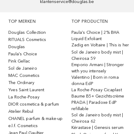
klantenservice@douglas.be
TOP MERKEN
TOP PRODUCTEN
Douglas Collection
Paula's Choice | 2% BHA
Liquid Exfoliant
RITUALS Cosmetics
Zadig en Voltaire | This is her
Douglas
Sol de Janeiro body mist |
Paula's Choice
Cheirosa 59
Pink Gellac
Emporio Armani | Stronger
Sol de Janeiro
with you intensely
MAC Cosmetics
Valentino | Born in roma
The Ordinary
donna EdP
Yves Saint Laurent
La Roche-Posay Cicaplast
Baume B5+ Gezichtscrème
La Roche-Posay
PRADA | Paradoxe EdP
DIOR cosmetica & parfum
refillable
Atelier Rebul
Sol de Janeiro body mist |
CHANEL parfum & make-up
Cheirosa 62
e.l.f. Cosmetics
Kérastase | Genesis serum
Jean Paul Gaultier