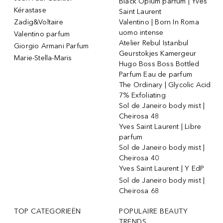
Black Opium parfum | Yves
Kérastase
Saint Laurent
Zadig&Voltaire
Valentino | Born In Roma
uomo intense
Valentino parfum
Atelier Rebul Istanbul
Giorgio Armani Parfum
Geurstokjes Kamergeur
Marie-Stella-Maris
Hugo Boss Boss Bottled
Parfum Eau de parfum
The Ordinary | Glycolic Acid
7% Exfoliating
Sol de Janeiro body mist |
Cheirosa 48
Yves Saint Laurent | Libre
parfum
Sol de Janeiro body mist |
Cheirosa 40
Yves Saint Laurent | Y EdP
Sol de Janeiro body mist |
Cheirosa 68
TOP CATEGORIEËN
POPULAIRE BEAUTY
TRENDS