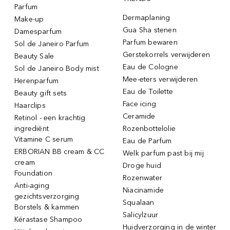
Parfum
Dermaplaning
Make-up
Gua Sha stenen
Damesparfum
Parfum bewaren
Sol de Janeiro Parfum
Gerstekorrels verwijderen
Beauty Sale
Eau de Cologne
Sol de Janeiro Body mist
Mee-eters verwijderen
Herenparfum
Eau de Toilette
Beauty gift sets
Face icing
Haarclips
Ceramide
Retinol - een krachtig
ingrediënt
Rozenbottelolie
Vitamine C serum
Eau de Parfum
ERBORIAN BB cream & CC
Welk parfum past bij mij
cream
Droge huid
Foundation
Rozenwater
Anti-aging
Niacinamide
gezichtsverzorging
Squalaan
Borstels & kammen
Salicylzuur
Kérastase Shampoo
Huidverzorging in de winter