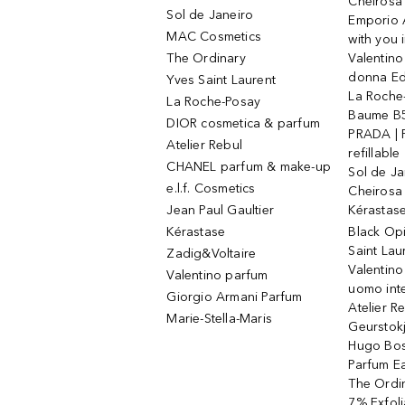
Cheirosa
Sol de Janeiro
Emporio 
MAC Cosmetics
with you 
The Ordinary
Valentino
donna E
Yves Saint Laurent
La Roche
La Roche-Posay
Baume B5
DIOR cosmetica & parfum
PRADA | 
Atelier Rebul
refillable
CHANEL parfum & make-up
Sol de Ja
e.l.f. Cosmetics
Cheirosa
Jean Paul Gaultier
Kérastas
Kérastase
Black Op
Saint Lau
Zadig&Voltaire
Valentino
Valentino parfum
uomo int
Giorgio Armani Parfum
Atelier R
Marie-Stella-Maris
Geurstok
Hugo Bos
Parfum E
The Ordin
7% Exfoli