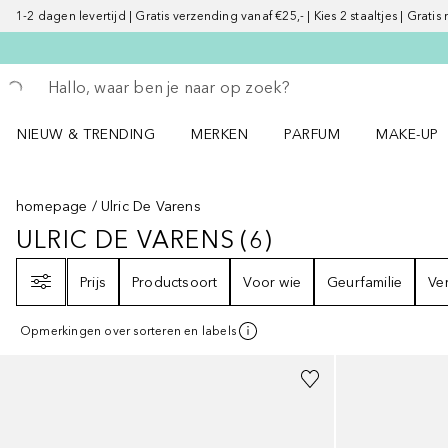
1-2 dagen levertijd | Gratis verzending vanaf €25,- | Kies 2 staaltjes | Gratis
Ga terug
Zoekopdracht uitvoeren
NIEUW & TRENDING
MERKEN
PARFUM
MAKE-UP
Open NIEUW & TRENDING menu
Open MERKEN menu
Open PARFUM menu
Open MAK
homepage
Ulric De Varens
ULRIC DE VARENS
(
6
)
ULRIC DE VARENS
6
RESULTATEN
Filter
Prijs
Productsoort
Voor wie
Geurfamilie
Ve
Opmerkingen over sorteren en labels