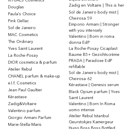
RITUALS Cosmetics
Zadig en Voltaire | This is her
Douglas
Sol de Janeiro body mist |
Paula's Choice
Cheirosa 59
Pink Gellac
Emporio Armani | Stronger
Sol de Janeiro
with you intensely
MAC Cosmetics
Valentino | Born in roma
The Ordinary
donna EdP
Yves Saint Laurent
La Roche-Posay Cicaplast
Baume B5+ Gezichtscrème
La Roche-Posay
PRADA | Paradoxe EdP
DIOR cosmetica & parfum
refillable
Atelier Rebul
Sol de Janeiro body mist |
CHANEL parfum & make-up
Cheirosa 62
e.l.f. Cosmetics
Kérastase | Genesis serum
Jean Paul Gaultier
Black Opium parfum | Yves
Kérastase
Saint Laurent
Zadig&Voltaire
Valentino | Born In Roma
uomo intense
Valentino parfum
Atelier Rebul Istanbul
Giorgio Armani Parfum
Geurstokjes Kamergeur
Marie-Stella-Maris
Hugo Boss Boss Bottled