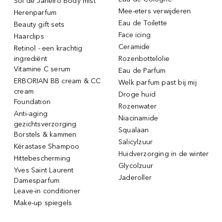
Sol de Janeiro Body mist
Mee-eters verwijderen
Herenparfum
Eau de Toilette
Beauty gift sets
Face icing
Haarclips
Ceramide
Retinol - een krachtig
ingrediënt
Rozenbottelolie
Vitamine C serum
Eau de Parfum
ERBORIAN BB cream & CC
Welk parfum past bij mij
cream
Droge huid
Foundation
Rozenwater
Anti-aging
Niacinamide
gezichtsverzorging
Squalaan
Borstels & kammen
Salicylzuur
Kérastase Shampoo
Huidverzorging in de winter
Hittebescherming
Glycolzuur
Yves Saint Laurent
Jaderoller
Damesparfum
Leave-in conditioner
Make-up spiegels