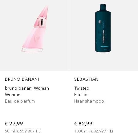
BRUNO BANANI
SEBASTIAN
bruno banani Woman
Twisted
Woman
Elastic
Eau de parfum
Haar shampoo
€ 27,99
€ 82,99
50
ml
 (
€ 559,80
 / 
1
L
)
1000
ml
 (
€ 82,99
 / 
1
L
)