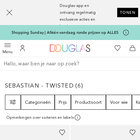
[navigation.slideout.screenreader]
Douglas-app en
ontvang regelmatig
TONEN
exclusieve acties en
kortingen
Shopping Sunday | Alléén vandaag ronde prijzen op ALLES
Naar Douglas Home
Naar Mijn W
Open menu
Naar Mijn Account
Naa
Menu
Ga terug
Zoekopdracht uitvoeren
SEBASTIAN - TWISTED
6
RESULTATEN
SEBASTIAN - TWISTED
(
6
)
Filter
Categorieën
Prijs
Productsoort
Voor wie
K
Opmerkingen over sorteren en labels