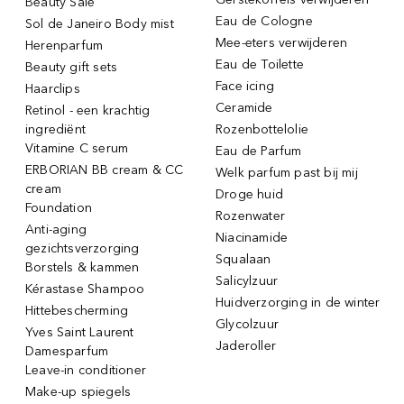
Beauty Sale
Eau de Cologne
Sol de Janeiro Body mist
Mee-eters verwijderen
Herenparfum
Eau de Toilette
Beauty gift sets
Face icing
Haarclips
Ceramide
Retinol - een krachtig
ingrediënt
Rozenbottelolie
Vitamine C serum
Eau de Parfum
ERBORIAN BB cream & CC
Welk parfum past bij mij
cream
Droge huid
Foundation
Rozenwater
Anti-aging
Niacinamide
gezichtsverzorging
Squalaan
Borstels & kammen
Salicylzuur
Kérastase Shampoo
Huidverzorging in de winter
Hittebescherming
Glycolzuur
Yves Saint Laurent
Jaderoller
Damesparfum
Leave-in conditioner
Make-up spiegels