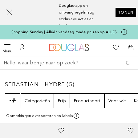
[navigation.slideout.screenreader]
Douglas-app en
ontvang regelmatig
TONEN
exclusieve acties en
kortingen
Shopping Sunday | Alléén vandaag ronde prijzen op ALLES
Naar Douglas Home
Naar Mijn W
Open menu
Naar Mijn Account
Naa
Menu
Ga terug
Zoekopdracht uitvoeren
SEBASTIAN - HYDRE
5
RESULTATEN
SEBASTIAN - HYDRE
(
5
)
Filter
Categorieën
Prijs
Productsoort
Voor wie
K
Opmerkingen over sorteren en labels