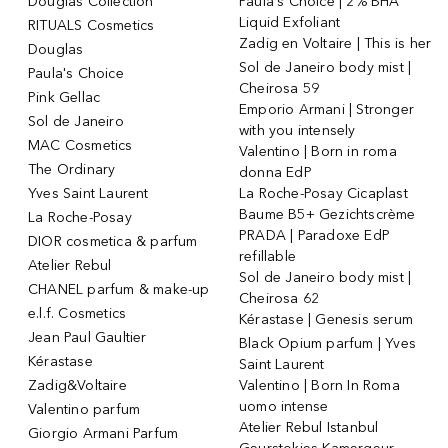
Douglas Collection
Paula's Choice | 2% BHA
Liquid Exfoliant
RITUALS Cosmetics
Zadig en Voltaire | This is her
Douglas
Sol de Janeiro body mist |
Paula's Choice
Cheirosa 59
Pink Gellac
Emporio Armani | Stronger
Sol de Janeiro
with you intensely
MAC Cosmetics
Valentino | Born in roma
The Ordinary
donna EdP
Yves Saint Laurent
La Roche-Posay Cicaplast
Baume B5+ Gezichtscrème
La Roche-Posay
PRADA | Paradoxe EdP
DIOR cosmetica & parfum
refillable
Atelier Rebul
Sol de Janeiro body mist |
CHANEL parfum & make-up
Cheirosa 62
e.l.f. Cosmetics
Kérastase | Genesis serum
Jean Paul Gaultier
Black Opium parfum | Yves
Kérastase
Saint Laurent
Zadig&Voltaire
Valentino | Born In Roma
uomo intense
Valentino parfum
Atelier Rebul Istanbul
Giorgio Armani Parfum