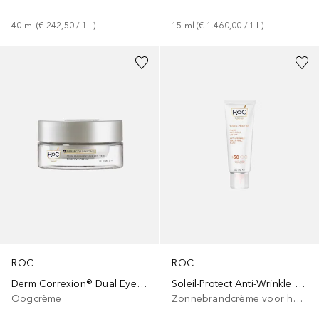
40
ml
 (
€ 242,50
 / 
1
L
)
15
ml
 (
€ 1.460,00
 / 
1
L
)
ROC
ROC
Derm Correxion® Dual Eye Cream
Soleil-Protect Anti-Wrinkle Smoothing Fluid SPF 50
Oogcrème
Zonnebrandcrème voor het lichaam