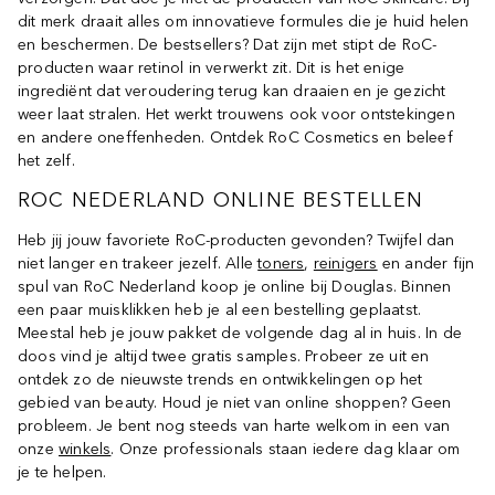
dit merk draait alles om innovatieve formules die je huid helen
en beschermen. De bestsellers? Dat zijn met stipt de RoC-
producten waar retinol in verwerkt zit. Dit is het enige
ingrediënt dat veroudering terug kan draaien en je gezicht
weer laat stralen. Het werkt trouwens ook voor ontstekingen
en andere oneffenheden. Ontdek RoC Cosmetics en beleef
het zelf.
ROC NEDERLAND ONLINE BESTELLEN
Heb jij jouw favoriete RoC-producten gevonden? Twijfel dan
niet langer en trakeer jezelf. Alle
toners
,
reinigers
en ander fijn
spul van RoC Nederland koop je online bij Douglas. Binnen
een paar muisklikken heb je al een bestelling geplaatst.
Meestal heb je jouw pakket de volgende dag al in huis. In de
doos vind je altijd twee gratis samples. Probeer ze uit en
ontdek zo de nieuwste trends en ontwikkelingen op het
gebied van beauty. Houd je niet van online shoppen? Geen
probleem. Je bent nog steeds van harte welkom in een van
onze
winkels
. Onze professionals staan iedere dag klaar om
je te helpen.