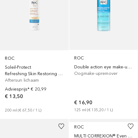
ROC
ROC
Double action eye make-up remover
Soleil-Protect
Oogmake-upremover
Refreshing Skin Restoring Milk
Aftersun lichaam
Adviesprijs*
€ 20,99
€ 13,50
€ 16,90
125
ml
 (
€ 135,20
 / 
1
L
)
200
ml
 (
€ 67,50
 / 
1
L
)
ROC
MULTI CORREXION® Even Tone + Lift