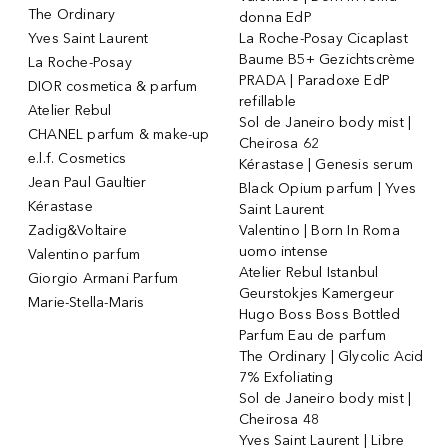
The Ordinary
donna EdP
Yves Saint Laurent
La Roche-Posay Cicaplast
Baume B5+ Gezichtscrème
La Roche-Posay
PRADA | Paradoxe EdP
DIOR cosmetica & parfum
refillable
Atelier Rebul
Sol de Janeiro body mist |
CHANEL parfum & make-up
Cheirosa 62
e.l.f. Cosmetics
Kérastase | Genesis serum
Jean Paul Gaultier
Black Opium parfum | Yves
Kérastase
Saint Laurent
Zadig&Voltaire
Valentino | Born In Roma
uomo intense
Valentino parfum
Atelier Rebul Istanbul
Giorgio Armani Parfum
Geurstokjes Kamergeur
Marie-Stella-Maris
Hugo Boss Boss Bottled
Parfum Eau de parfum
The Ordinary | Glycolic Acid
7% Exfoliating
Sol de Janeiro body mist |
Cheirosa 48
Yves Saint Laurent | Libre