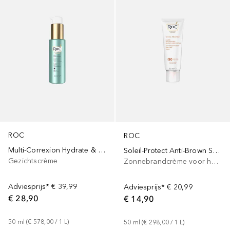
ROC
ROC
Multi-Correxion Hydrate & Plump Daily Moisturiser SPF30
Soleil-Protect Anti-Brown Spot Unifying Fluid SPF 50
Gezichtscrème
Zonnebrandcrème voor het lichaam
Adviesprijs*
€ 39,99
Adviesprijs*
€ 20,99
€ 28,90
€ 14,90
50
ml
 (
€ 578,00
 / 
1
L
)
50
ml
 (
€ 298,00
 / 
1
L
)