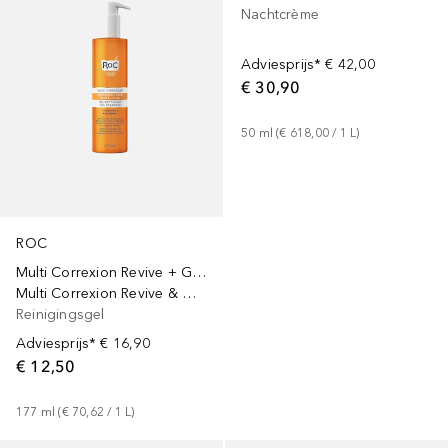
Nachtcrème
Adviesprijs*
€ 42,00
€ 30,90
50
ml
 (
€ 618,00
 / 
1
L
)
ROC
Multi Correxion Revive + Glow
Multi Correxion Revive & Glow Vitamin C
Reinigingsgel
Adviesprijs*
€ 16,90
€ 12,50
177
ml
 (
€ 70,62
 / 
1
L
)