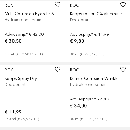
ROC
ROC
Multi-Correxion Hydrate & Plump night serum
Keops roll-on 0% aluminium
Hydraterend serum
Deodorant
Adviesprijs*
€ 42,00
Adviesprijs*
€ 11,99
€ 30,50
€ 9,80
1
Stuk
 (
€ 30,50
 / 
1
stuk
)
30
ml
 (
€ 326,67
 / 
1
L
)
ROC
ROC
Keops Spray Dry
Retinol Correxion Wrinkle
Deodorant
Hydraterend serum
Adviesprijs*
€ 44,49
€ 34,00
€ 11,99
150
ml
 (
€ 79,93
 / 
1
L
)
30
ml
 (
€ 1.133,33
 / 
1
L
)