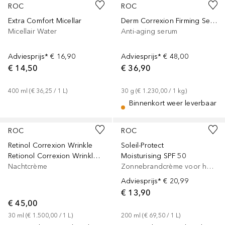
ROC
ROC
Extra Comfort Micellar
Derm Correxion Firming Serum Stick
Micellair Water
Anti-aging serum
Adviesprijs*
€ 16,90
Adviesprijs*
€ 48,00
€ 14,50
€ 36,90
400
ml
 (
€ 36,25
 / 
1
L
)
30
g
 (
€ 1.230,00
 / 
1
kg
)
Binnenkort weer leverbaar
ROC
ROC
Retinol Correxion Wrinkle
Soleil-Protect
Retionol Correxion Wrinkle Correct
Moisturising SPF 50
Nachtcrème
Zonnebrandcrème voor het lichaam
Adviesprijs*
€ 20,99
€ 13,90
€ 45,00
30
ml
 (
€ 1.500,00
 / 
1
L
)
200
ml
 (
€ 69,50
 / 
1
L
)