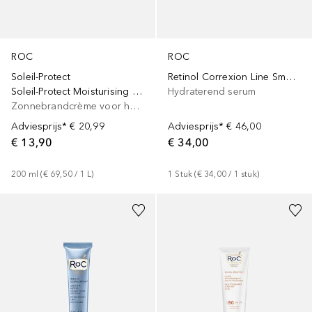
ROC
ROC
Soleil-Protect
Retinol Correxion Line Smoothing Night 30 Capsules
Soleil-Protect Moisturising SPF 30
Hydraterend serum
Zonnebrandcrème voor het lichaam
Adviesprijs*
€ 20,99
Adviesprijs*
€ 46,00
€ 13,90
€ 34,00
200
ml
 (
€ 69,50
 / 
1
L
)
1
Stuk
 (
€ 34,00
 / 
1
stuk
)