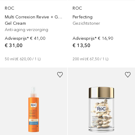
ROC
ROC
Multi Correxion Revive + Glow
Perfecting
Gel Cream
Gezichtstoner
Anti-aging verzorging
Adviesprijs*
€ 41,00
Adviesprijs*
€ 16,90
€ 31,00
€ 13,50
50
ml
 (
€ 620,00
 / 
1
L
)
200
ml
 (
€ 67,50
 / 
1
L
)