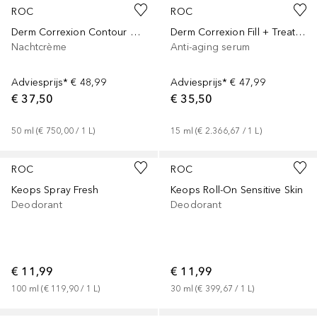
ROC
ROC
Derm Correxion Contour Cream
Derm Correxion Fill + Treat Serum
Nachtcrème
Anti-aging serum
Adviesprijs*
€ 48,99
Adviesprijs*
€ 47,99
€ 37,50
€ 35,50
50
ml
 (
€ 750,00
 / 
1
L
)
15
ml
 (
€ 2.366,67
 / 
1
L
)
ROC
ROC
Keops Spray Fresh
Keops Roll-On Sensitive Skin
Deodorant
Deodorant
€ 11,99
€ 11,99
100
ml
 (
€ 119,90
 / 
1
L
)
30
ml
 (
€ 399,67
 / 
1
L
)