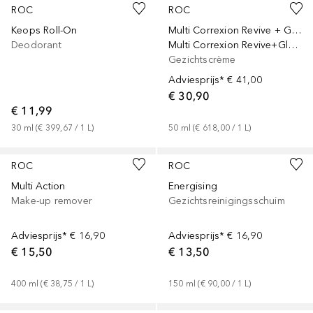
ROC
ROC
Keops Roll-On
Multi Correxion Revive + Glow
Deodorant
Multi Correxion Revive+Glow Anti-Aging Unifying Rich
Gezichtscrème
Adviesprijs*
€ 41,00
€ 30,90
€ 11,99
30
ml
 (
€ 399,67
 / 
1
L
)
50
ml
 (
€ 618,00
 / 
1
L
)
ROC
ROC
Multi Action
Energising
Make-up remover
Gezichtsreinigingsschuim
Adviesprijs*
€ 16,90
Adviesprijs*
€ 16,90
€ 15,50
€ 13,50
400
ml
 (
€ 38,75
 / 
1
L
)
150
ml
 (
€ 90,00
 / 
1
L
)