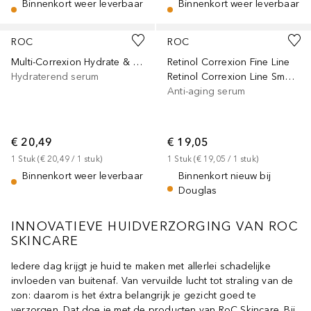
Binnenkort weer leverbaar
Binnenkort weer leverbaar
ROC
ROC
Multi-Correxion Hydrate & Plump night serum
Retinol Correxion Fine Line
Hydraterend serum
Retinol Correxion Line Smoothing Night 10 Capsules
Anti-aging serum
€ 20,49
€ 19,05
1
Stuk
 (
€ 20,49
 / 
1
stuk
)
1
Stuk
 (
€ 19,05
 / 
1
stuk
)
Binnenkort weer leverbaar
Binnenkort nieuw bij
Douglas
INNOVATIEVE HUIDVERZORGING VAN ROC
SKINCARE
Iedere dag krijgt je huid te maken met allerlei schadelijke
invloeden van buitenaf. Van vervuilde lucht tot straling van de
zon: daarom is het éxtra belangrijk je gezicht goed te
verzorgen. Dat doe je met de producten van RoC Skincare. Bij