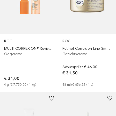
ROC
ROC
MULTI CORREXION® Revive + Glow
Retinol Correxion Line Smoothing Max Hydration Cream
Oogcrème
Gezichtscrème
Adviesprijs*
€ 46,00
€ 31,50
€ 31,00
4
g
 (
€ 7.750,00
 / 
1
kg
)
48
ml
 (
€ 656,25
 / 
1
L
)