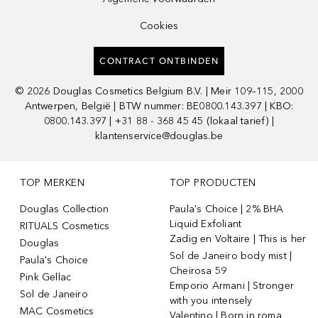
Cookies
CONTRACT ONTBINDEN
©
2026
Douglas Cosmetics Belgium B.V. | Meir 109–115, 2000
Antwerpen, België | BTW nummer: BE0800.143.397 | KBO:
0800.143.397 | +31 88 - 368 45 45 (lokaal tarief) |
klantenservice@douglas.be
TOP MERKEN
TOP PRODUCTEN
Douglas Collection
Paula's Choice | 2% BHA
Liquid Exfoliant
RITUALS Cosmetics
Zadig en Voltaire | This is her
Douglas
Sol de Janeiro body mist |
Paula's Choice
Cheirosa 59
Pink Gellac
Emporio Armani | Stronger
Sol de Janeiro
with you intensely
MAC Cosmetics
Valentino | Born in roma