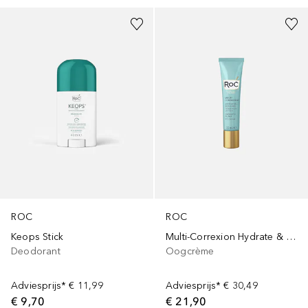
ROC
ROC
Keops Stick
Multi-Correxion Hydrate & Plump Eye Gel Cream
Deodorant
Oogcrème
Adviesprijs*
€ 11,99
Adviesprijs*
€ 30,49
€ 9,70
€ 21,90