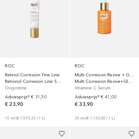
ROC
ROC
Retinol Correxion Fine Line
Multi Correxion Revive + Glow
Retionol Correxion Line Smoothing
Multi Correxion Revive+Glow Daily
Oogcrème
Vitamine C Serum
Adviesprijs*
€ 31,50
Adviesprijs*
€ 41,00
€ 23,90
€ 33,90
15
ml
 (
€ 1.593,33
 / 
1
L
)
30
ml
 (
€ 1.130,00
 / 
1
L
)