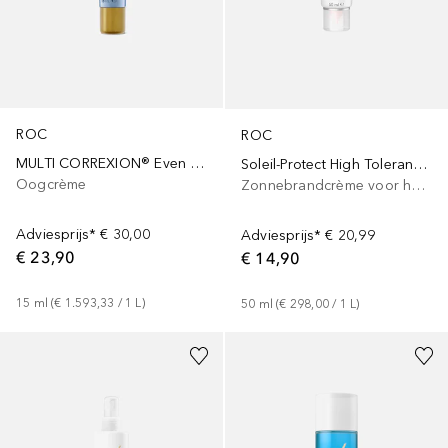
ROC
ROC
MULTI CORREXION® Even Tone + Lift
Soleil-Protect High Tolerance Comfort Fluid SPF 50
Oogcrème
Zonnebrandcrème voor het lichaam
Adviesprijs*
€ 30,00
Adviesprijs*
€ 20,99
€ 23,90
€ 14,90
15
ml
 (
€ 1.593,33
 / 
1
L
)
50
ml
 (
€ 298,00
 / 
1
L
)