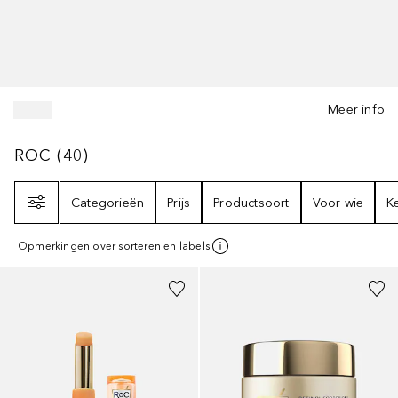
Meer info
ROC
40
RESULTATEN
ROC
(
40
)
Filter
Categorieën
Prijs
Productsoort
Voor wie
K
Opmerkingen over sorteren en labels