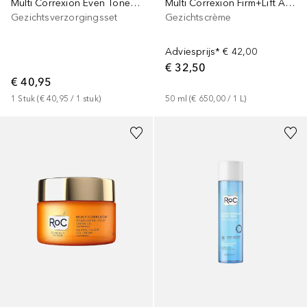
Multi Correxion Even Tone + Lift Gift Set
Multi Correxion Firm+Lift Anti-Sagging Firming Rich
Gezichtsverzorgingsset
Gezichtscrème
Adviesprijs*
€ 42,00
€ 32,50
€ 40,95
1
Stuk
 (
€ 40,95
 / 
1
stuk
)
50
ml
 (
€ 650,00
 / 
1
L
)