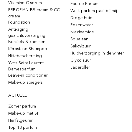
Vitamine C serum
Eau de Parfum
ERBORIAN BB cream & CC
Welk parfum past bij mij
cream
Droge huid
Foundation
Rozenwater
Anti-aging
Niacinamide
gezichtsverzorging
Squalaan
Borstels & kammen
Salicylzuur
Kérastase Shampoo
Huidverzorging in de winter
Hittebescherming
Glycolzuur
Yves Saint Laurent
Jaderoller
Damesparfum
Leave-in conditioner
Make-up spiegels
ACTUEEL
Zomer parfum
Make-up met SPF
Herfstgeuren
Top 10 parfum