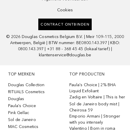
Cookies
CONTRACT ONTBINDEN
©
2026
Douglas Cosmetics Belgium B.V. | Meir 109–115, 2000
Antwerpen, België | BTW nummer: BE0800.143.397 | KBO:
0800.143.397 | +31 88 - 368 45 45 (lokaal tarief) |
klantenservice@douglas.be
TOP MERKEN
TOP PRODUCTEN
Douglas Collection
Paula's Choice | 2% BHA
Liquid Exfoliant
RITUALS Cosmetics
Zadig en Voltaire | This is her
Douglas
Sol de Janeiro body mist |
Paula's Choice
Cheirosa 59
Pink Gellac
Emporio Armani | Stronger
Sol de Janeiro
with you intensely
MAC Cosmetics
Valentino | Born in roma