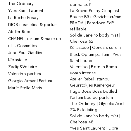
The Ordinary
donna EdP
Yves Saint Laurent
La Roche-Posay Cicaplast
Baume B5+ Gezichtscrème
La Roche-Posay
PRADA | Paradoxe EdP
DIOR cosmetica & parfum
refillable
Atelier Rebul
Sol de Janeiro body mist |
CHANEL parfum & make-up
Cheirosa 62
e.l.f. Cosmetics
Kérastase | Genesis serum
Jean Paul Gaultier
Black Opium parfum | Yves
Kérastase
Saint Laurent
Zadig&Voltaire
Valentino | Born In Roma
uomo intense
Valentino parfum
Atelier Rebul Istanbul
Giorgio Armani Parfum
Geurstokjes Kamergeur
Marie-Stella-Maris
Hugo Boss Boss Bottled
Parfum Eau de parfum
The Ordinary | Glycolic Acid
7% Exfoliating
Sol de Janeiro body mist |
Cheirosa 48
Yves Saint Laurent | Libre