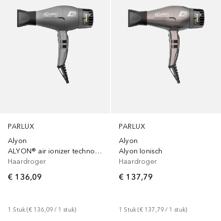
PARLUX
PARLUX
Alyon
Alyon
ALYON® air ionizer technology
Alyon Ionisch
Haardroger
Haardroger
€ 136,09
€ 137,79
1
Stuk
 (
€ 136,09
 / 
1
stuk
)
1
Stuk
 (
€ 137,79
 / 
1
stuk
)