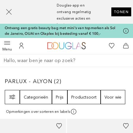
[navigation.slideout.screenreader]
Douglas-app en
ontvang regelmatig
TONEN
exclusieve acties en
kortingen
Ontvang een gratis beauty bag met mini's van topmerken als Sol
de Janeiro, OUAI en Olaplex bij besteding vanaf € 100,-
Naar Douglas Home
Naar Mijn W
Open menu
Naar Mijn Account
Naa
Menu
Ga terug
Zoekopdracht uitvoeren
PARLUX - ALYON
2
RESULTATEN
PARLUX - ALYON
(
2
)
Filter
Categorieën
Prijs
Productsoort
Voor wie
Opmerkingen over sorteren en labels