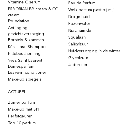
Vitamine C serum
Eau de Parfum
ERBORIAN BB cream & CC
Welk parfum past bij mij
cream
Droge huid
Foundation
Rozenwater
Anti-aging
Niacinamide
gezichtsverzorging
Squalaan
Borstels & kammen
Salicylzuur
Kérastase Shampoo
Huidverzorging in de winter
Hittebescherming
Glycolzuur
Yves Saint Laurent
Jaderoller
Damesparfum
Leave-in conditioner
Make-up spiegels
ACTUEEL
Zomer parfum
Make-up met SPF
Herfstgeuren
Top 10 parfum