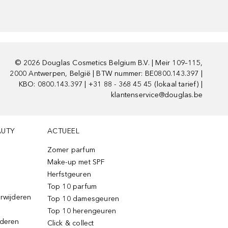
©
2026
Douglas Cosmetics Belgium B.V. | Meir 109–115,
2000 Antwerpen, België | BTW nummer: BE0800.143.397 |
KBO: 0800.143.397 | +31 88 - 368 45 45 (lokaal tarief) |
klantenservice@douglas.be
AUTY
ACTUEEL
Zomer parfum
Make-up met SPF
Herfstgeuren
Top 10 parfum
erwijderen
Top 10 damesgeuren
Top 10 herengeuren
jderen
Click & collect