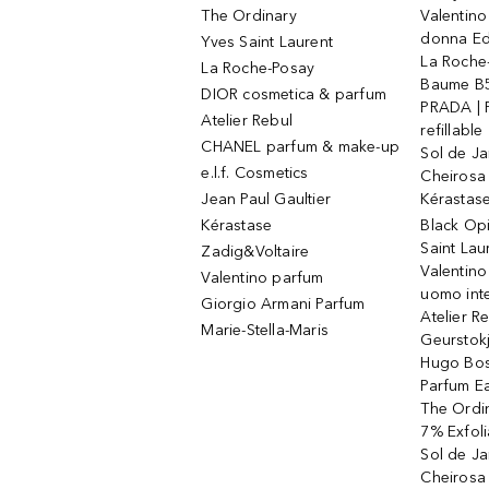
The Ordinary
Valentino
donna E
Yves Saint Laurent
La Roche
La Roche-Posay
Baume B5
DIOR cosmetica & parfum
PRADA | 
Atelier Rebul
refillable
CHANEL parfum & make-up
Sol de Ja
e.l.f. Cosmetics
Cheirosa
Jean Paul Gaultier
Kérastas
Kérastase
Black Op
Saint Lau
Zadig&Voltaire
Valentino
Valentino parfum
uomo int
Giorgio Armani Parfum
Atelier R
Marie-Stella-Maris
Geurstok
Hugo Bos
Parfum E
The Ordin
7% Exfoli
Sol de Ja
Cheirosa