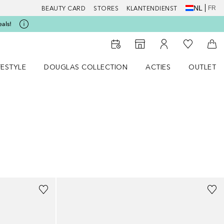
NL
FR
BEAUTY CARD
STORES
KLANTENDIENST
eals!
Naar Mijn W
Naar Storefinder
Naar Mijn Account
Naa
FESTYLE
DOUGLAS COLLECTION
ACTIES
OUTLET
enu
en LIFESTYLE menu
Open DOUGLAS COLLECTION menu
Open ACTIES menu