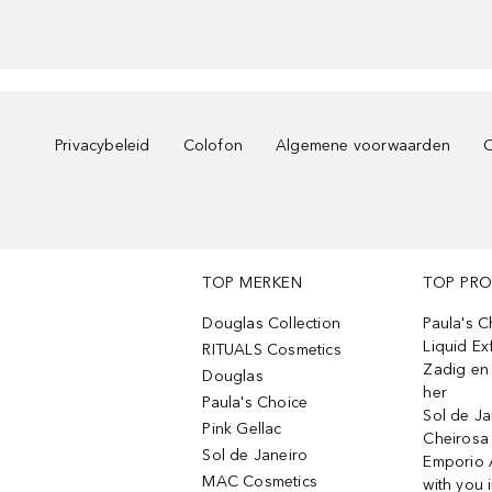
Privacybeleid
Colofon
Algemene voorwaarden
C
TOP MERKEN
TOP PR
Douglas Collection
Paula's 
Liquid Ex
RITUALS Cosmetics
Zadig en V
Douglas
her
Paula's Choice
Sol de Ja
Pink Gellac
Cheirosa
Sol de Janeiro
Emporio 
MAC Cosmetics
with you 