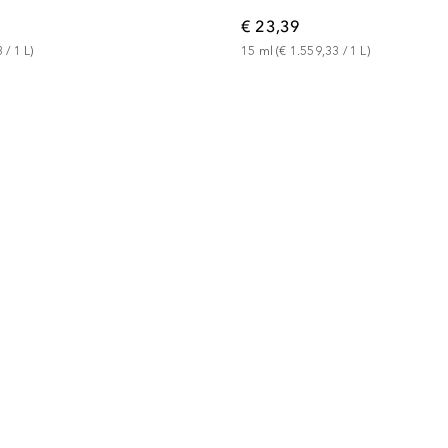
€ 23,39
3
 / 
1
L
)
15
ml
 (
€ 1.559,33
 / 
1
L
)