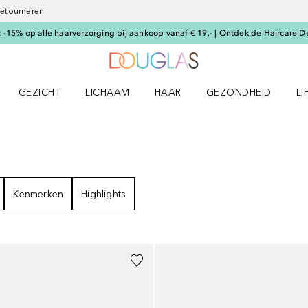
 retourneren
-15% op alle haarverzorging bij aankoop vanaf € 19,- | Ontdek de Haircare D
Naar Douglas Home
GEZICHT
LICHAAM
HAAR
GEZONDHEID
LI
E-UP menu
Open GEZICHT menu
Open LICHAAM menu
Open HAAR menu
Open GEZONDHEID m
Op
TEN
Kenmerken
Highlights
+
1