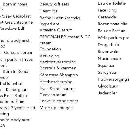
Eau de Toilette
 | Born in roma
Beauty gift sets
dP
Face icing
Haarclips
-Posay Cicaplast
Ceramide
Retinol - een krachtig
+ Gezichtscrème
ingrediënt
Rozenbottelolie
Paradoxe EdP
Vitamine C serum
Eau de Parfum
ERBORIAN BB cream & CC
Welk parfum past
neiro body mist |
cream
Droge huid
 62
Foundation
Rozenwater
e | Genesis serum
Anti-aging
Niacinamide
ium parfum | Yves
gezichtsverzorging
rent
Squalaan
Borstels & kammen
 | Born In Roma
Salicylzuur
Kérastase Shampoo
ense
Huidverzorging i
Hittebescherming
ebul Istanbul
Glycolzuur
Yves Saint Laurent
jes Kamergeur
Jaderoller
Damesparfum
s Boss Bottled
Leave-in conditioner
au de parfum
ary | Glycolic Acid
Make-up spiegels
ating
neiro body mist |
 48