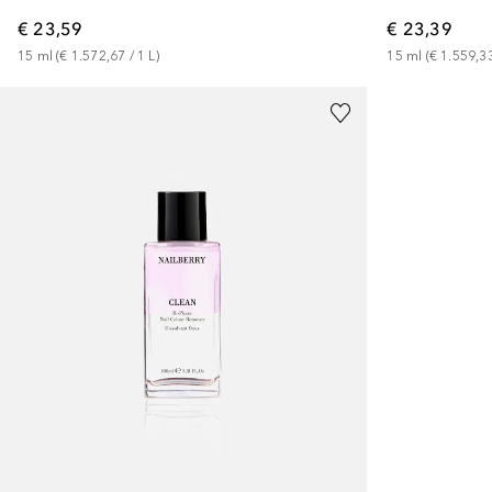
€ 23,39
€ 23,59
15
ml
 (
€ 1.559,3
15
ml
 (
€ 1.572,67
 / 
1
L
)