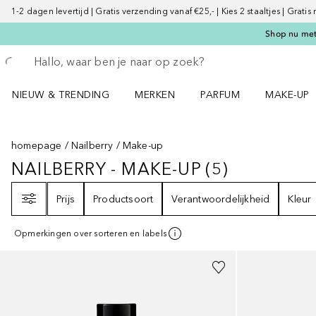
1-2 dagen levertijd | Gratis verzending vanaf €25,- | Kies 2 staaltjes | Gratis
Shop nu met 
Ga terug
Zoekopdracht uitvoeren
NIEUW & TRENDING
MERKEN
PARFUM
MAKE-UP
Open NIEUW & TRENDING menu
Open MERKEN menu
Open PARFUM menu
Open MAK
homepage
Nailberry
Make-up
NAILBERRY - MAKE-UP
(
5
)
NAILBERRY - MAKE-UP
5
RESULTA
Filter
Prijs
Productsoort
Verantwoordelijkheid
Kleur
Opmerkingen over sorteren en labels
+
27