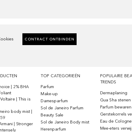
ookies
CONTRACT ONTBINDEN
ODUCTEN
TOP CATEGORIEËN
POPULAIRE BE
TRENDS
Choice | 2% BHA
Parfum
foliant
Dermaplaning
Make-up
oltaire | This is
Gua Sha stenen
Damesparfum
Parfum bewaren
Sol de Janeiro Parfum
neiro body mist |
Gerstekorrels v
Beauty Sale
 59
Eau de Cologne
Sol de Janeiro Body mist
Armani | Stronger
Mee-eters verwi
Herenparfum
intensely