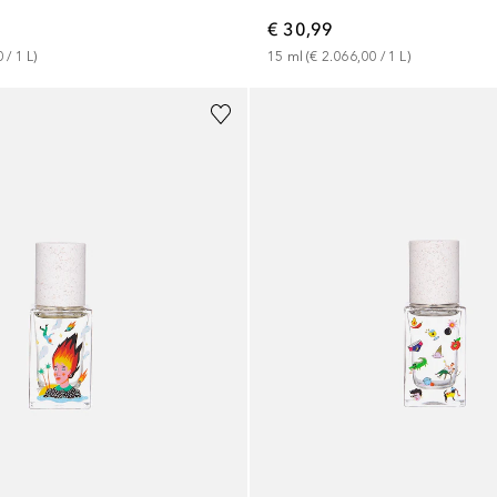
€ 30,99
0
 / 
1
L
)
15
ml
 (
€ 2.066,00
 / 
1
L
)