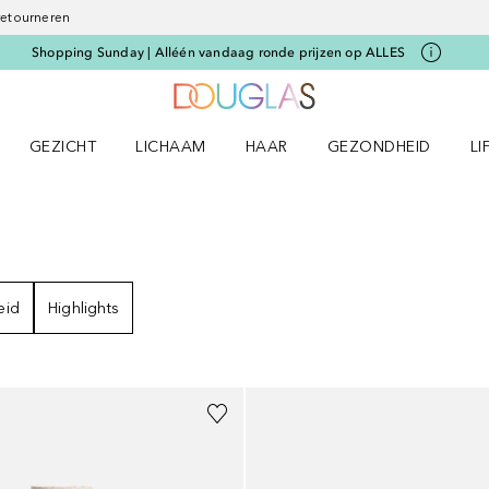
 retourneren
Shopping Sunday | Alléén vandaag ronde prijzen op ALLES
Naar Douglas Home
GEZICHT
LICHAAM
HAAR
GEZONDHEID
LI
E-UP menu
Open GEZICHT menu
Open LICHAAM menu
Open HAAR menu
Open GEZONDHEID m
Op
ULTATEN
eid
Highlights