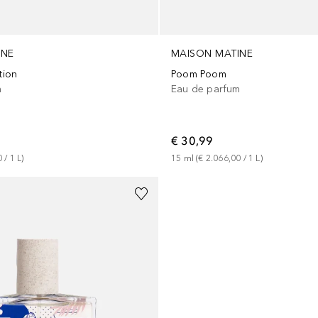
INE
MAISON MATINE
tion
Poom Poom
m
Eau de parfum
€ 30,99
0
 / 
1
L
)
15
ml
 (
€ 2.066,00
 / 
1
L
)