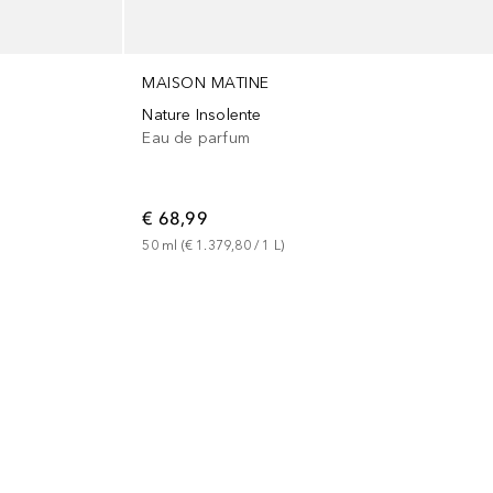
MAISON MATINE
Nature Insolente
Eau de parfum
€ 68,99
50
ml
 (
€ 1.379,80
 / 
1
L
)