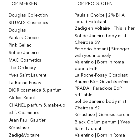
TOP MERKEN
TOP PRODUCTEN
Douglas Collection
Paula's Choice | 2% BHA
Liquid Exfoliant
RITUALS Cosmetics
Zadig en Voltaire | This is her
Douglas
Sol de Janeiro body mist |
Paula's Choice
Cheirosa 59
Pink Gellac
Emporio Armani | Stronger
Sol de Janeiro
with you intensely
MAC Cosmetics
Valentino | Born in roma
The Ordinary
donna EdP
Yves Saint Laurent
La Roche-Posay Cicaplast
Baume B5+ Gezichtscrème
La Roche-Posay
PRADA | Paradoxe EdP
DIOR cosmetica & parfum
refillable
Atelier Rebul
Sol de Janeiro body mist |
CHANEL parfum & make-up
Cheirosa 62
e.l.f. Cosmetics
Kérastase | Genesis serum
Jean Paul Gaultier
Black Opium parfum | Yves
Kérastase
Saint Laurent
Zadig&Voltaire
Valentino | Born In Roma