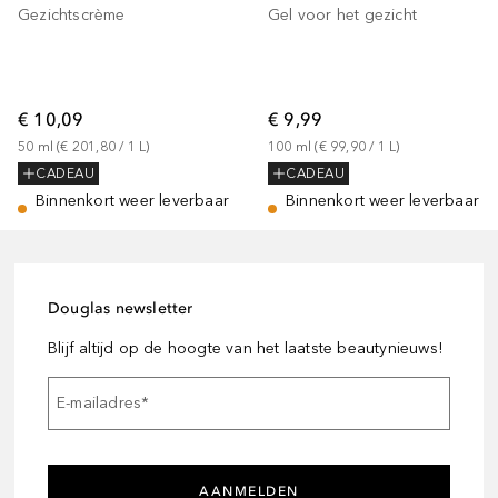
Gezichtscrème
Gel voor het gezicht
€ 10,09
€ 9,99
50
ml
 (
€ 201,80
 / 
1
L
)
100
ml
 (
€ 99,90
 / 
1
L
)
CADEAU
CADEAU
Binnenkort weer leverbaar
Binnenkort weer leverbaar
Douglas newsletter
Blijf altijd op de hoogte van het laatste beautynieuws!
E-mailadres
*
AANMELDEN