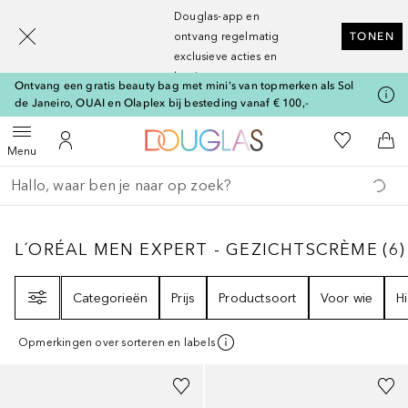
[navigation.slideout.screenreader]
Douglas-app en
ontvang regelmatig
TONEN
exclusieve acties en
kortingen
Ontvang een gratis beauty bag met mini's van topmerken als Sol
de Janeiro, OUAI en Olaplex bij besteding vanaf € 100,-
Naar Douglas Home
Naar Mijn W
Open menu
Naar Mijn Account
Naa
Menu
Ga terug
Zoekopdracht uitvoeren
L´ORÉAL MEN EXPERT - GEZICHTSCRÈME
6
L´ORÉAL MEN EXPERT - GEZICHTSCRÈME
(
6
)
Filter
Categorieën
Prijs
Productsoort
Voor wie
H
Opmerkingen over sorteren en labels