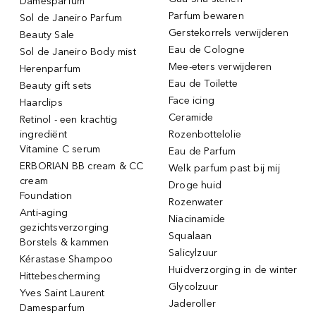
Damesparfum
Parfum bewaren
Sol de Janeiro Parfum
Gerstekorrels verwijderen
Beauty Sale
Eau de Cologne
Sol de Janeiro Body mist
Mee-eters verwijderen
Herenparfum
Eau de Toilette
Beauty gift sets
Face icing
Haarclips
Ceramide
Retinol - een krachtig
ingrediënt
Rozenbottelolie
Vitamine C serum
Eau de Parfum
ERBORIAN BB cream & CC
Welk parfum past bij mij
cream
Droge huid
Foundation
Rozenwater
Anti-aging
Niacinamide
gezichtsverzorging
Squalaan
Borstels & kammen
Salicylzuur
Kérastase Shampoo
Huidverzorging in de winter
Hittebescherming
Glycolzuur
Yves Saint Laurent
Jaderoller
Damesparfum