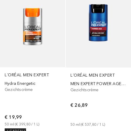
L´ORÉAL MEN EXPERT
L´ORÉAL MEN EXPERT
Hydra Energetic
MEN EXPERT POWER AGE anti-aging crème met hyaluronzuur
Gezichtscrème
Gezichtscrème
€ 26,89
€ 19,99
50
ml
 (
€ 399,80
 / 
1
L
)
50
ml
 (
€ 537,80
 / 
1
L
)