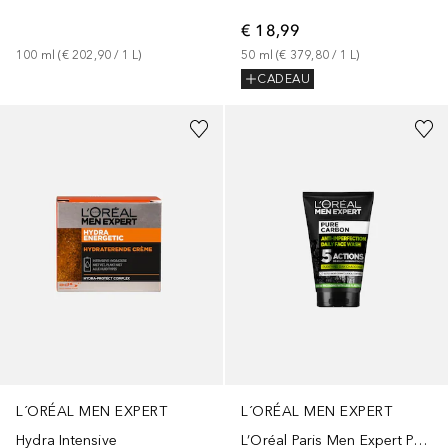
€ 18,99
100
ml
 (
€ 202,90
 / 
1
L
)
50
ml
 (
€ 379,80
 / 
1
L
)
CADEAU
L´ORÉAL MEN EXPERT
L´ORÉAL MEN EXPERT
Hydra Intensive
L’Oréal Paris Men Expert Pure Carbon Gezichtsreiniger