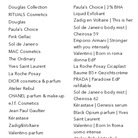
Douglas Collection
Paula's Choice | 2% BHA
Liquid Exfoliant
RITUALS Cosmetics
Zadig en Voltaire | This is her
Douglas
Sol de Janeiro body mist |
Paula's Choice
Cheirosa 59
Pink Gellac
Emporio Armani | Stronger
Sol de Janeiro
with you intensely
MAC Cosmetics
Valentino | Born in roma
The Ordinary
donna EdP
Yves Saint Laurent
La Roche-Posay Cicaplast
Baume B5+ Gezichtscrème
La Roche-Posay
PRADA | Paradoxe EdP
DIOR cosmetica & parfum
refillable
Atelier Rebul
Sol de Janeiro body mist |
CHANEL parfum & make-up
Cheirosa 62
e.l.f. Cosmetics
Kérastase | Genesis serum
Jean Paul Gaultier
Black Opium parfum | Yves
Kérastase
Saint Laurent
Zadig&Voltaire
Valentino | Born In Roma
uomo intense
Valentino parfum