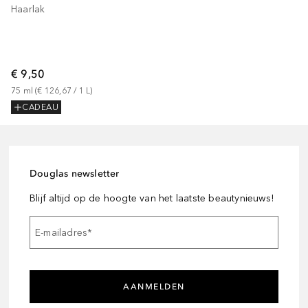
Haarlak
€ 9,50
75
ml
 (
€ 126,67
 / 
1
L
)
CADEAU
Douglas newsletter
Blijf altijd op de hoogte van het laatste beautynieuws!
E-mailadres
*
AANMELDEN