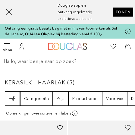
[navigation.slideout.screenreader]
Douglas-app en
ontvang regelmatig
TONEN
exclusieve acties en
kortingen
Ontvang een gratis beauty bag met mini's van topmerken als Sol
de Janeiro, OUAI en Olaplex bij besteding vanaf € 100,-
Naar Douglas Home
Naar Mijn W
Open menu
Naar Mijn Account
Naa
Menu
Ga terug
Zoekopdracht uitvoeren
KERASILK - HAARLAK
5
RESULTATEN
KERASILK - HAARLAK
(
5
)
Filter
Categorieën
Prijs
Productsoort
Voor wie
K
Opmerkingen over sorteren en labels