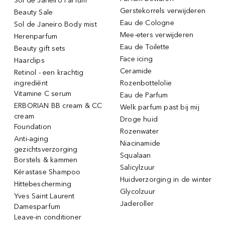
Sol de Janeiro Parfum
Gerstekorrels verwijderen
Beauty Sale
Eau de Cologne
Sol de Janeiro Body mist
Mee-eters verwijderen
Herenparfum
Eau de Toilette
Beauty gift sets
Face icing
Haarclips
Ceramide
Retinol - een krachtig
ingrediënt
Rozenbottelolie
Vitamine C serum
Eau de Parfum
ERBORIAN BB cream & CC
Welk parfum past bij mij
cream
Droge huid
Foundation
Rozenwater
Anti-aging
Niacinamide
gezichtsverzorging
Squalaan
Borstels & kammen
Salicylzuur
Kérastase Shampoo
Huidverzorging in de winter
Hittebescherming
Glycolzuur
Yves Saint Laurent
Jaderoller
Damesparfum
Leave-in conditioner