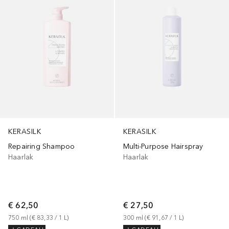
KERASILK
KERASILK
Repairing Shampoo
Multi-Purpose Hairspray
Haarlak
Haarlak
€ 62,50
€ 27,50
750
ml
 (
€ 83,33
 / 
1
L
)
300
ml
 (
€ 91,67
 / 
1
L
)