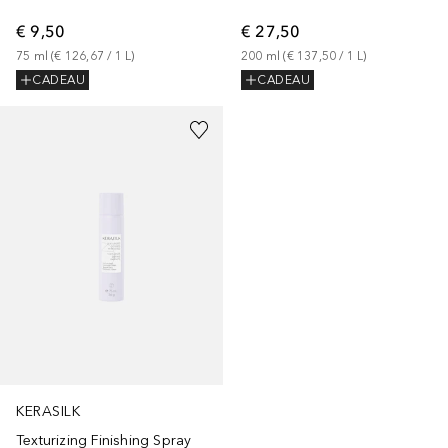
€ 9,50
€ 27,50
75
ml
 (
€ 126,67
 / 
1
L
)
200
ml
 (
€ 137,50
 / 
1
L
)
CADEAU
CADEAU
KERASILK
Texturizing Finishing Spray