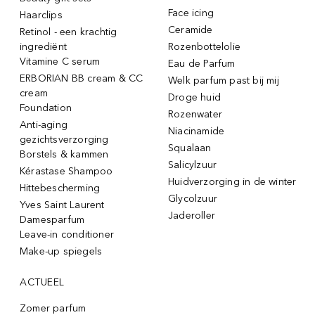
Face icing
Haarclips
Ceramide
Retinol - een krachtig
ingrediënt
Rozenbottelolie
Vitamine C serum
Eau de Parfum
ERBORIAN BB cream & CC
Welk parfum past bij mij
cream
Droge huid
Foundation
Rozenwater
Anti-aging
Niacinamide
gezichtsverzorging
Squalaan
Borstels & kammen
Salicylzuur
Kérastase Shampoo
Huidverzorging in de winter
Hittebescherming
Glycolzuur
Yves Saint Laurent
Jaderoller
Damesparfum
Leave-in conditioner
Make-up spiegels
ACTUEEL
Zomer parfum