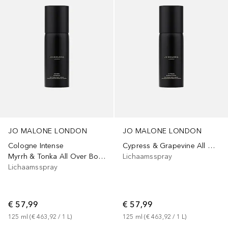
JO MALONE LONDON
JO MALONE LONDON
Cologne Intense
Cypress & Grapevine All Over Body Spray
Myrrh & Tonka All Over Body Spray
Lichaamsspray
Lichaamsspray
€ 57,99
€ 57,99
125
ml
 (
€ 463,92
 / 
1
L
)
125
ml
 (
€ 463,92
 / 
1
L
)