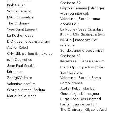
Cheirosa 59
Pink Gellac
Emporio Armani | Stronger
Sol de Janeiro
with you intensely
MAC Cosmetics
Valentino | Born in roma
The Ordinary
donna EdP
Yves Saint Laurent
La Roche-Posay Cicaplast
Baume B5+ Gezichtscrème
La Roche-Posay
PRADA | Paradoxe EdP
DIOR cosmetica & parfum
refillable
Atelier Rebul
Sol de Janeiro body mist |
CHANEL parfum & make-up
Cheirosa 62
e.l.f. Cosmetics
Kérastase | Genesis serum
Jean Paul Gaultier
Black Opium parfum | Yves
Kérastase
Saint Laurent
Zadig&Voltaire
Valentino | Born In Roma
uomo intense
Valentino parfum
Atelier Rebul Istanbul
Giorgio Armani Parfum
Geurstokjes Kamergeur
Marie-Stella-Maris
Hugo Boss Boss Bottled
Parfum Eau de parfum
The Ordinary | Glycolic Acid