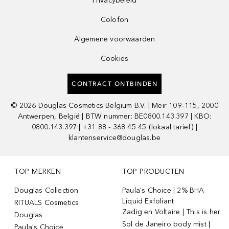
Privacybeleid
Colofon
Algemene voorwaarden
Cookies
CONTRACT ONTBINDEN
©
2026
Douglas Cosmetics Belgium B.V. | Meir 109–115, 2000
Antwerpen, België | BTW nummer: BE0800.143.397 | KBO:
0800.143.397 | +31 88 - 368 45 45 (lokaal tarief) |
klantenservice@douglas.be
TOP MERKEN
TOP PRODUCTEN
Douglas Collection
Paula's Choice | 2% BHA
Liquid Exfoliant
RITUALS Cosmetics
Zadig en Voltaire | This is her
Douglas
Sol de Janeiro body mist |
Paula's Choice