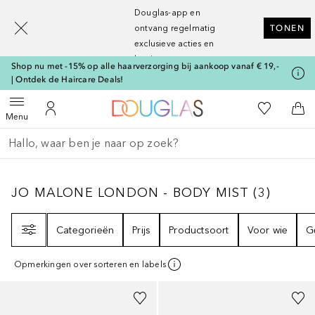
[navigation.slideout.screenreader]
Douglas-app en
ontvang regelmatig
TONEN
exclusieve acties en
kortingen
Shop nu met -15% op alle haarverzorging bij aankoop vanaf € 19,-
| Ontdek de Haircare Deals!
Naar Douglas Home
Naar Mijn W
Open menu
Naar Mijn Account
Naa
Menu
Ga terug
Zoekopdracht uitvoeren
JO MALONE LONDON - BODY MIST
3
RESU
JO MALONE LONDON - BODY MIST
(
3
)
Filter
Categorieën
Prijs
Productsoort
Voor wie
G
Opmerkingen over sorteren en labels