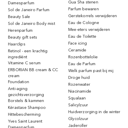
Gua Sha stenen
Damesparfum
Parfum bewaren
Sol de Janeiro Parfum
Gerstekorrels verwijderen
Beauty Sale
Eau de Cologne
Sol de Janeiro Body mist
Mee-eters verwijderen
Herenparfum
Eau de Toilette
Beauty gift sets
Face icing
Haarclips
Ceramide
Retinol - een krachtig
ingrediënt
Rozenbottelolie
Vitamine C serum
Eau de Parfum
ERBORIAN BB cream & CC
Welk parfum past bij mij
cream
Droge huid
Foundation
Rozenwater
Anti-aging
Niacinamide
gezichtsverzorging
Squalaan
Borstels & kammen
Salicylzuur
Kérastase Shampoo
Huidverzorging in de winter
Hittebescherming
Glycolzuur
Yves Saint Laurent
Jaderoller
Damesparfum