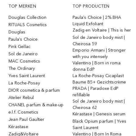
TOP MERKEN
TOP PRODUCTEN
Douglas Collection
Paula's Choice | 2% BHA
Liquid Exfoliant
RITUALS Cosmetics
Zadig en Voltaire | This is her
Douglas
Sol de Janeiro body mist |
Paula's Choice
Cheirosa 59
Pink Gellac
Emporio Armani | Stronger
Sol de Janeiro
with you intensely
MAC Cosmetics
Valentino | Born in roma
The Ordinary
donna EdP
Yves Saint Laurent
La Roche-Posay Cicaplast
Baume B5+ Gezichtscrème
La Roche-Posay
PRADA | Paradoxe EdP
DIOR cosmetica & parfum
refillable
Atelier Rebul
Sol de Janeiro body mist |
CHANEL parfum & make-up
Cheirosa 62
e.l.f. Cosmetics
Kérastase | Genesis serum
Jean Paul Gaultier
Black Opium parfum | Yves
Kérastase
Saint Laurent
Zadig&Voltaire
Valentino | Born In Roma