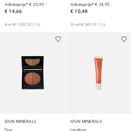
Adviesprijs*
€ 34,95
Adviesprijs*
€ 20,95
€ 10,48
€ 14,66
30
ml
 (
€ 349,33
 / 
1
L
)
8
ml
 (
€ 1.832,50
 / 
1
L
)
IDUN MINERALS
IDUN MINERALS
Duo
Lipgloss