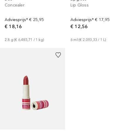
Concealer
Lip Gloss
Adviesprijs*
€ 25,95
Adviesprijs*
€ 17,95
€ 18,16
€ 12,56
2.8
g
 (
€ 6.485,71
 / 
1
kg
)
6
ml
 (
€ 2.093,33
 / 
1
L
)