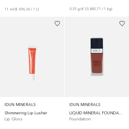
0.35
g
 (
€ 33.885,71
 / 
1
kg
)
11
ml
 (
€ 696,36
 / 
1
L
)
+
5
IDUN MINERALS
IDUN MINERALS
LIQUID MINERAL FOUNDATION NORSSKEN
Shimmering Lip Lusher
Foundation
Lip Gloss