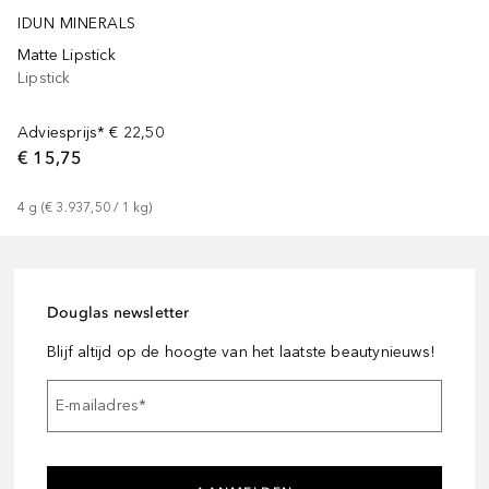
IDUN MINERALS
Matte Lipstick
Lipstick
Adviesprijs*
€ 22,50
€ 15,75
4
g
 (
€ 3.937,50
 / 
1
kg
)
Douglas newsletter
Blijf altijd op de hoogte van het laatste beautynieuws!
E-mailadres
*