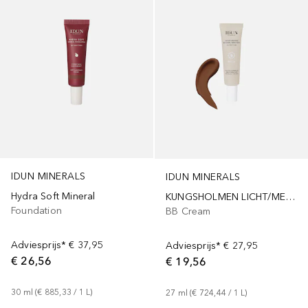
IDUN MINERALS
IDUN MINERALS
Hydra Soft Mineral
KUNGSHOLMEN LICHT/MEDIUM
Foundation
BB Cream
Adviesprijs*
€ 37,95
Adviesprijs*
€ 27,95
€ 26,56
€ 19,56
30
ml
 (
€ 885,33
 / 
1
L
)
27
ml
 (
€ 724,44
 / 
1
L
)