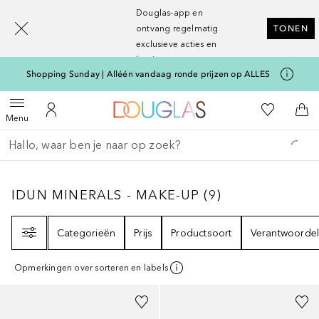
[navigation.slideout.screenreader]
Douglas-app en
ontvang regelmatig
TONEN
exclusieve acties en
kortingen
Shopping Sunday | Alléén vandaag ronde prijzen op ALLES
Naar Douglas Home
Naar Mijn W
Open menu
Naar Mijn Account
Naa
Menu
Ga terug
Zoekopdracht uitvoeren
IDUN MINERALS - MAKE-UP
9
RESULTATEN
IDUN MINERALS - MAKE-UP
(
9
)
Filter
Categorieën
Prijs
Productsoort
Verantwoordel
Opmerkingen over sorteren en labels
+
5