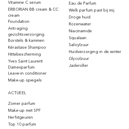
Vitamine C serum
Eau de Parfum
ERBORIAN BB cream & CC
Welk parfum past bij mij
cream
Droge huid
Foundation
Rozenwater
Anti-aging
Niacinamide
gezichtsverzorging
Squalaan
Borstels & kammen
Salicylzuur
Kérastase Shampoo
Huidverzorging in de winter
Hittebescherming
Glycolzuur
Yves Saint Laurent
Jaderoller
Damesparfum
Leave-in conditioner
Make-up spiegels
ACTUEEL
Zomer parfum
Make-up met SPF
Herfstgeuren
Top 10 parfum