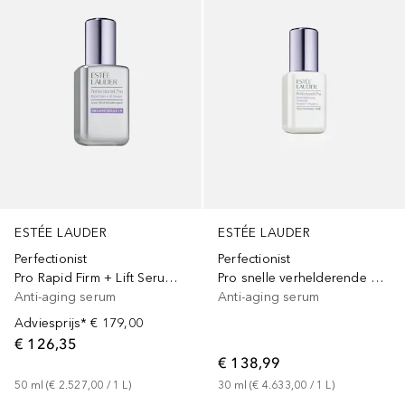
ESTÉE LAUDER
ESTÉE LAUDER
Perfectionist
Perfectionist
Pro Rapid Firm + Lift Serum Hexapeptides 8 + 9
Pro snelle verhelderende behandeling
Anti-aging serum
Anti-aging serum
Adviesprijs*
€ 179,00
€ 126,35
€ 138,99
50
ml
 (
€ 2.527,00
 / 
1
L
)
30
ml
 (
€ 4.633,00
 / 
1
L
)