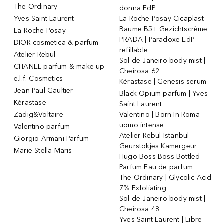
The Ordinary
donna EdP
Yves Saint Laurent
La Roche-Posay Cicaplast
Baume B5+ Gezichtscrème
La Roche-Posay
PRADA | Paradoxe EdP
DIOR cosmetica & parfum
refillable
Atelier Rebul
Sol de Janeiro body mist |
CHANEL parfum & make-up
Cheirosa 62
e.l.f. Cosmetics
Kérastase | Genesis serum
Jean Paul Gaultier
Black Opium parfum | Yves
Kérastase
Saint Laurent
Zadig&Voltaire
Valentino | Born In Roma
uomo intense
Valentino parfum
Atelier Rebul Istanbul
Giorgio Armani Parfum
Geurstokjes Kamergeur
Marie-Stella-Maris
Hugo Boss Boss Bottled
Parfum Eau de parfum
The Ordinary | Glycolic Acid
7% Exfoliating
Sol de Janeiro body mist |
Cheirosa 48
Yves Saint Laurent | Libre