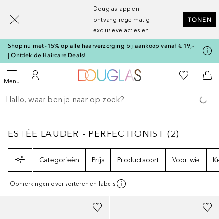
[navigation.slideout.screenreader]
Douglas-app en
ontvang regelmatig
TONEN
exclusieve acties en
kortingen
Shop nu met -15% op alle haarverzorging bij aankoop vanaf € 19,-
| Ontdek de Haircare Deals!
Naar Douglas Home
Naar Mijn W
Open menu
Naar Mijn Account
Naa
Menu
Ga terug
Zoekopdracht uitvoeren
ESTÉE LAUDER - PERFECTIONIST
2
RESULT
ESTÉE LAUDER - PERFECTIONIST
(
2
)
Filter
Categorieën
Prijs
Productsoort
Voor wie
K
Opmerkingen over sorteren en labels