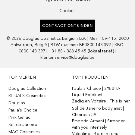
Cookies
CONTRACT ONTBINDEN
©
2026
Douglas Cosmetics Belgium B.V. | Meir 109–115, 2000
Antwerpen, België | BTW nummer: BE0800.143.397 | KBO:
0800.143.397 | +31 88 - 368 45 45 (lokaal tarief) |
klantenservice@douglas.be
TOP MERKEN
TOP PRODUCTEN
Douglas Collection
Paula's Choice | 2% BHA
Liquid Exfoliant
RITUALS Cosmetics
Zadig en Voltaire | This is her
Douglas
Sol de Janeiro body mist |
Paula's Choice
Cheirosa 59
Pink Gellac
Emporio Armani | Stronger
Sol de Janeiro
with you intensely
MAC Cosmetics
Valentino | Born in roma