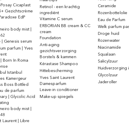
-Posay Cicaplast
Ceramide
Retinol - een krachtig
+ Gezichtscrème
ingrediënt
Rozenbottelolie
Paradoxe EdP
Vitamine C serum
Eau de Parfum
ERBORIAN BB cream & CC
Welk parfum past
neiro body mist |
cream
Droge huid
 62
Foundation
Rozenwater
e | Genesis serum
Anti-aging
Niacinamide
ium parfum | Yves
gezichtsverzorging
rent
Squalaan
Borstels & kammen
 | Born In Roma
Salicylzuur
Kérastase Shampoo
ense
Huidverzorging i
Hittebescherming
ebul Istanbul
Glycolzuur
Yves Saint Laurent
jes Kamergeur
Jaderoller
Damesparfum
s Boss Bottled
Leave-in conditioner
au de parfum
ary | Glycolic Acid
Make-up spiegels
ating
neiro body mist |
 48
t Laurent | Libre