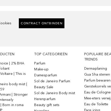
ookies
CONTRACT ONTBINDEN
ODUCTEN
TOP CATEGORIEËN
POPULAIRE BE
TRENDS
Choice | 2% BHA
Parfum
foliant
Dermaplaning
Make-up
oltaire | This is
Gua Sha stenen
Damesparfum
Parfum bewaren
Sol de Janeiro Parfum
neiro body mist |
Gerstekorrels v
Beauty Sale
 59
Eau de Cologne
Sol de Janeiro Body mist
Armani | Stronger
Mee-eters verwi
Herenparfum
intensely
Eau de Toilette
 | Born in roma
Beauty gift sets
dP
Face icing
Haarclips