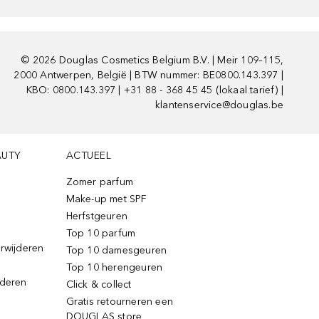
©
2026
Douglas Cosmetics Belgium B.V. | Meir 109–115,
2000 Antwerpen, België | BTW nummer: BE0800.143.397 |
KBO: 0800.143.397 | +31 88 - 368 45 45 (lokaal tarief) |
klantenservice@douglas.be
AUTY
ACTUEEL
Zomer parfum
Make-up met SPF
Herfstgeuren
Top 10 parfum
erwijderen
Top 10 damesgeuren
Top 10 herengeuren
jderen
Click & collect
Gratis retourneren een
DOUGLAS store