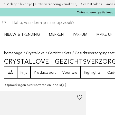
1-2 dagen levertijd | Gratis verzending vanaf €25,- | Kies 2 staaltjes | Gratis
Ontvang een gratis beauty
Ga terug
Zoekopdracht uitvoeren
NIEUW & TRENDING
MERKEN
PARFUM
MAKE-UP
Open NIEUW & TRENDING menu
Open MERKEN menu
Open PARFUM menu
Open MAK
homepage
Crystallove
Gezicht
Sets
Gezichtsverzorgingsset
CRYSTALLOVE - GEZICHTSVERZOR
CRYSTALLOVE - GEZICHTSVERZO
Filter
Prijs
Productsoort
Voor wie
Highlights
Cad
Opmerkingen over sorteren en labels