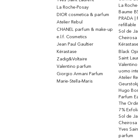
La Roche
La Roche-Posay
Baume B5
DIOR cosmetica & parfum
PRADA | 
Atelier Rebul
refillable
CHANEL parfum & make-up
Sol de Ja
e.l.f. Cosmetics
Cheirosa
Jean Paul Gaultier
Kérastas
Kérastase
Black Op
Saint Lau
Zadig&Voltaire
Valentino
Valentino parfum
uomo int
Giorgio Armani Parfum
Atelier R
Marie-Stella-Maris
Geurstok
Hugo Bos
Parfum E
The Ordin
7% Exfoli
Sol de Ja
Cheirosa
Yves Sain
parfum