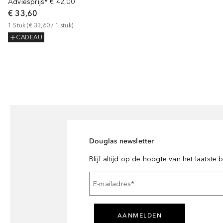
Adviesprijs*
€ 42,00
€ 33,60
1
Stuk
 (
€ 33,60
 / 
1
stuk
)
CADEAU
Douglas newsletter
Blijf altijd op de hoogte van het laatste
E-mailadres
*
AANMELDEN