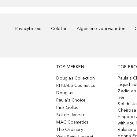
Privacybeleid
Colofon
Algemene voorwaarden
C
TOP MERKEN
TOP PR
Douglas Collection
Paula's 
Liquid Ex
RITUALS Cosmetics
Zadig en V
Douglas
her
Paula's Choice
Sol de Ja
Pink Gellac
Cheirosa
Sol de Janeiro
Emporio 
MAC Cosmetics
with you 
The Ordinary
Valentino
donna E
Yves Saint Laurent