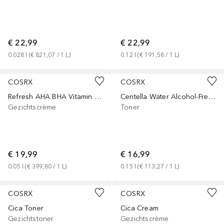
€ 22,99
€ 22,99
0.028
l
 (
€ 821,07
 / 
1
L
)
0.12
l
 (
€ 191,58
 / 
1
L
)
COSRX
COSRX
Refresh AHA BHA Vitamin C Daily Cream
Centella Water Alcohol-Free Toner
Gezichtscrème
Toner
€ 19,99
€ 16,99
0.05
l
 (
€ 399,80
 / 
1
L
)
0.15
l
 (
€ 113,27
 / 
1
L
)
COSRX
COSRX
Cica Toner
Cica Cream
Gezichtstoner
Gezichtscrème