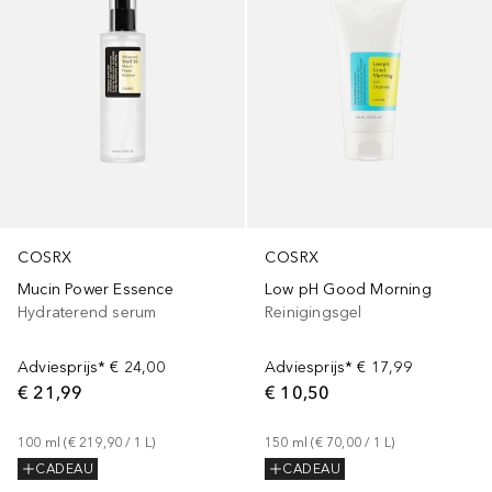
COSRX
COSRX
Mucin Power Essence
Low pH Good Morning
Hydraterend serum
Reinigingsgel
Adviesprijs*
€ 24,00
Adviesprijs*
€ 17,99
€ 21,99
€ 10,50
100
ml
 (
€ 219,90
 / 
1
L
)
150
ml
 (
€ 70,00
 / 
1
L
)
CADEAU
CADEAU