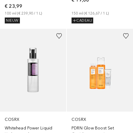
€ 23,99
100
ml
 (
€ 239,90
 / 
1
L
)
150
ml
 (
€ 126,67
 / 
1
L
)
NIEUW
CADEAU
COSRX
COSRX
Whitehead Power Liquid
PDRN Glow Boost Set