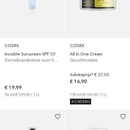
COSRX
COSRX
Invisible Sunscreen SPF 50
All In One Cream
Zonnebrandcrème voor het lichaam
Gezichtscrème
Adviesprijs*
€ 27,00
€ 16,90
€ 19,99
50
ml
 (
€ 399,80
 / 
1
L
)
100
ml
 (
€ 169,00
 / 
1
L
)
CADEAU