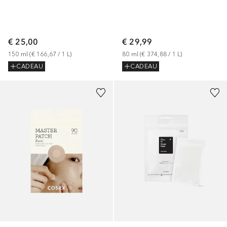
€ 25,00
€ 29,99
150
ml
 (
€ 166,67
 / 
1
L
)
80
ml
 (
€ 374,88
 / 
1
L
)
CADEAU
CADEAU