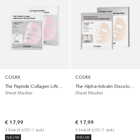
COSRX
COSRX
The Peptide Collagen Lifting Glow Hydrogel Mask 3er Pack
The Alpha-Arbutin Discoloration Care Hydrogel Mask 3er Pack
Sheet Masker
Sheet Masker
€ 17,99
€ 17,99
3
Stuk
 (
€ 6,00
 / 
1
stuk
)
3
Stuk
 (
€ 6,00
 / 
1
stuk
)
NIEUW
NIEUW