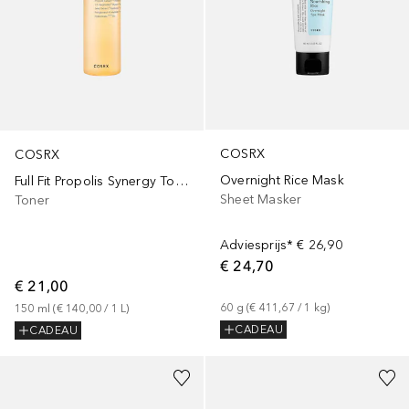
COSRX
COSRX
Overnight Rice Mask
Full Fit Propolis Synergy Toner
Sheet Masker
Toner
Adviesprijs*
€ 26,90
€ 24,70
€ 21,00
60
g
 (
€ 411,67
 / 
1
kg
)
150
ml
 (
€ 140,00
 / 
1
L
)
CADEAU
CADEAU