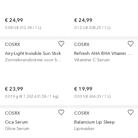
€ 24,99
€ 24,99
0.08
l
 (
€ 312,38
 / 
1
L
)
0.12
l
 (
€ 208,25
 / 
1
L
)
COSRX
COSRX
Airy-Light Invisible Sun Stick
Refresh AHA BHA Vitamin C Booster Serum
Zonnebrandcrème voor het lichaam
Vitamine C Serum
€ 23,99
€ 19,99
0.019
g
 (
€ 1.262.631,58
 / 
1
kg
)
0.03
l
 (
€ 666,33
 / 
1
L
)
COSRX
COSRX
Cica Serum
Balancium Lip Sleep
Glow Serum
Lipmasker