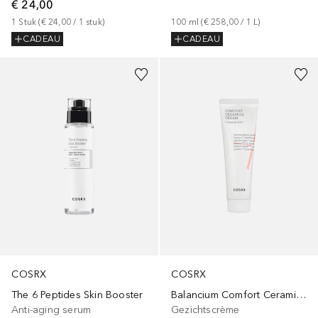
€ 24,00
100
ml
 (
€ 258,00
 / 
1
L
)
1
Stuk
 (
€ 24,00
 / 
1
stuk
)
CADEAU
CADEAU
COSRX
COSRX
The 6 Peptides Skin Booster
Balancium Comfort Ceramide Cream
Anti-aging serum
Gezichtscrème