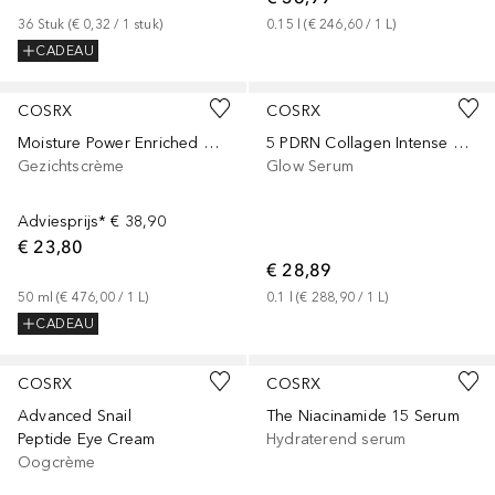
36
Stuk
 (
€ 0,32
 / 
1
stuk
)
0.15
l
 (
€ 246,60
 / 
1
L
)
CADEAU
COSRX
COSRX
Moisture Power Enriched Cream
5 PDRN Collagen Intense Vitalzing Serum
Gezichtscrème
Glow Serum
Adviesprijs*
€ 38,90
€ 23,80
€ 28,89
50
ml
 (
€ 476,00
 / 
1
L
)
0.1
l
 (
€ 288,90
 / 
1
L
)
CADEAU
COSRX
COSRX
Advanced Snail
The Niacinamide 15 Serum
Peptide Eye Cream
Hydraterend serum
Oogcrème