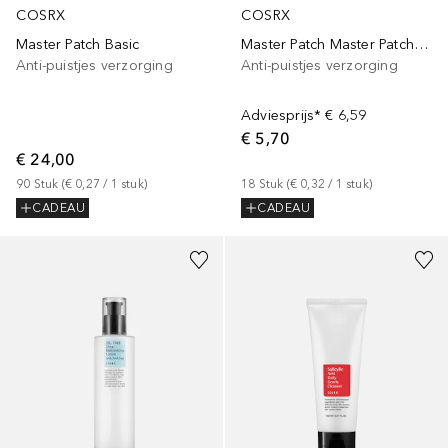
COSRX
COSRX
Master Patch Basic
Master Patch Master Patch Clear Pasvorm
Anti-puistjes verzorging
Anti-puistjes verzorging
Adviesprijs*
€ 6,59
€ 5,70
€ 24,00
90
Stuk
 (
€ 0,27
 / 
1
stuk
)
18
Stuk
 (
€ 0,32
 / 
1
stuk
)
CADEAU
CADEAU