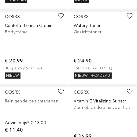
CADEAU
NIEUW
COSRX
COSRX
Centella Blemish Cream
Watery Toner
Bodycrème
Gezichtstoner
€ 20,99
€ 24,90
30
g
 (
€ 699,67
 / 
1
kg
)
150
ml
 (
€ 166,00
 / 
1
L
)
NIEUW
NIEUW
CADEAU
COSRX
COSRX
Reinigende gezichtsbehandeling
Vitamin E Vitalizing Sunscreen SPF50 PA++++
Zonnebrandcrème voor het lichaam
Adviesprijs*
€ 13,00
€ 11,40
€ 36,99