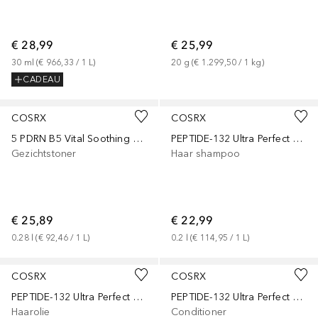
€ 28,99
€ 25,99
30
ml
 (
€ 966,33
 / 
1
L
)
20
g
 (
€ 1.299,50
 / 
1
kg
)
CADEAU
COSRX
COSRX
5 PDRN B5 Vital Soothing Toner
PEPTIDE-132 Ultra Perfect Hair Bonding Shampoo
Gezichtstoner
Haar shampoo
€ 25,89
€ 22,99
0.28
l
 (
€ 92,46
 / 
1
L
)
0.2
l
 (
€ 114,95
 / 
1
L
)
COSRX
COSRX
PEPTIDE-132 Ultra Perfect Hair Bonding Oil Serum
PEPTIDE-132 Ultra Perfect Hair Bonding Treatment
Haarolie
Conditioner