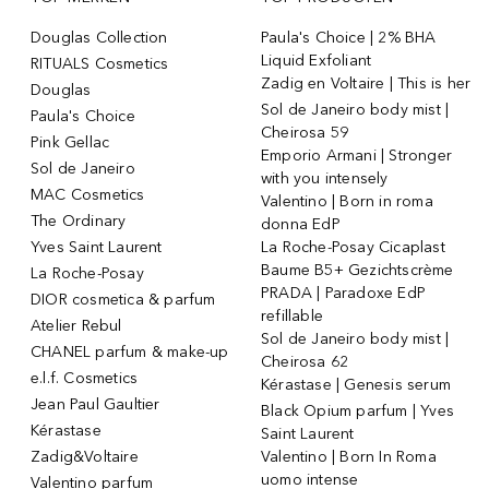
Douglas Collection
Paula's Choice | 2% BHA
Liquid Exfoliant
RITUALS Cosmetics
Zadig en Voltaire | This is her
Douglas
Sol de Janeiro body mist |
Paula's Choice
Cheirosa 59
Pink Gellac
Emporio Armani | Stronger
Sol de Janeiro
with you intensely
MAC Cosmetics
Valentino | Born in roma
The Ordinary
donna EdP
Yves Saint Laurent
La Roche-Posay Cicaplast
Baume B5+ Gezichtscrème
La Roche-Posay
PRADA | Paradoxe EdP
DIOR cosmetica & parfum
refillable
Atelier Rebul
Sol de Janeiro body mist |
CHANEL parfum & make-up
Cheirosa 62
e.l.f. Cosmetics
Kérastase | Genesis serum
Jean Paul Gaultier
Black Opium parfum | Yves
Kérastase
Saint Laurent
Zadig&Voltaire
Valentino | Born In Roma
uomo intense
Valentino parfum