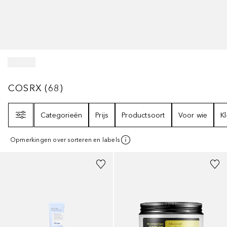
COSRX
68
RESULTATEN
COSRX
(
68
)
Filter
Categorieën
Prijs
Productsoort
Voor wie
K
Opmerkingen over sorteren en labels