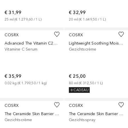
€ 31,99
€ 32,99
25
ml
 (
€ 1.279,60
 / 
1
L
)
20
ml
 (
€ 1.649,50
 / 
1
L
)
COSRX
COSRX
Advanced The Vitamin C23 Serum
Lightweight Soothing Moisturizer
Vitamine C Serum
Gezichtscrème
€ 35,99
€ 25,00
0.02
kg
 (
€ 1.799,50
 / 
1
kg
)
80
ml
 (
€ 312,50
 / 
1
L
)
CADEAU
COSRX
COSRX
The Ceramide Skin Barrier Moisturizer
The Ceramide Skin Barrier Moisturizing Mist
Gezichtscrème
Gezichtsspray