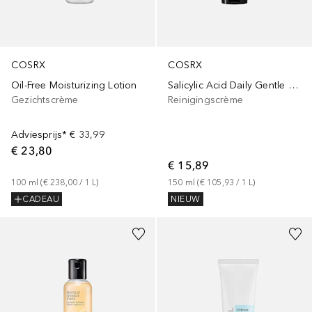
COSRX
COSRX
Oil-Free Moisturizing Lotion
Salicylic Acid Daily Gentle Cleanser
Gezichtscrème
Reinigingscrème
Adviesprijs*
€ 33,99
€ 23,80
€ 15,89
100
ml
 (
€ 238,00
 / 
1
L
)
150
ml
 (
€ 105,93
 / 
1
L
)
CADEAU
NIEUW