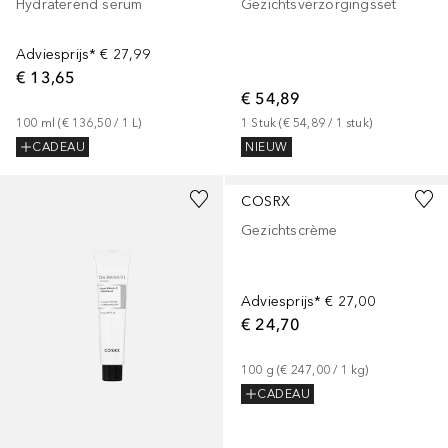
Hydraterend serum
Gezichtsverzorgingsset
Adviesprijs*
€ 27,99
€ 13,65
€ 54,89
100
ml
 (
€ 136,50
 / 
1
L
)
1
Stuk
 (
€ 54,89
 / 
1
stuk
)
CADEAU
NIEUW
COSRX
Gezichtscrème
Adviesprijs*
€ 27,00
€ 24,70
100
g
 (
€ 247,00
 / 
1
kg
)
CADEAU