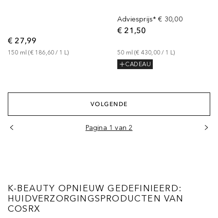
Adviesprijs*
€ 30,00
€ 21,50
€ 27,99
150
ml
 (
€ 186,60
 / 
1
L
)
50
ml
 (
€ 430,00
 / 
1
L
)
CADEAU
VOLGENDE
Pagina 1 van 2
K-BEAUTY OPNIEUW GEDEFINIEERD:
HUIDVERZORGINGSPRODUCTEN VAN
COSRX