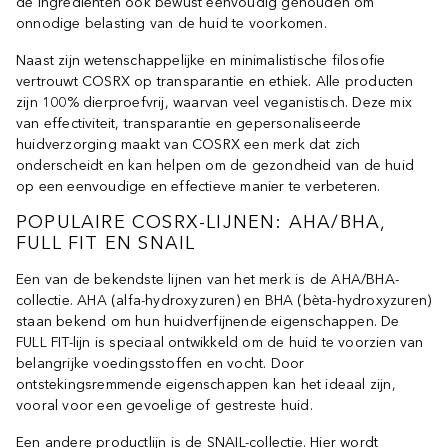
de ingrediënten ook bewust eenvoudig gehouden om
onnodige belasting van de huid te voorkomen.
Naast zijn wetenschappelijke en minimalistische filosofie
vertrouwt COSRX op transparantie en ethiek. Alle producten
zijn 100% dierproefvrij, waarvan veel veganistisch. Deze mix
van effectiviteit, transparantie en gepersonaliseerde
huidverzorging maakt van COSRX een merk dat zich
onderscheidt en kan helpen om de gezondheid van de huid
op een eenvoudige en effectieve manier te verbeteren.
POPULAIRE COSRX-LIJNEN: AHA/BHA,
FULL FIT EN SNAIL
Een van de bekendste lijnen van het merk is de AHA/BHA-
collectie. AHA (alfa-hydroxyzuren) en BHA (bèta-hydroxyzuren)
staan bekend om hun huidverfijnende eigenschappen. De
FULL FIT-lijn is speciaal ontwikkeld om de huid te voorzien van
belangrijke voedingsstoffen en vocht. Door
ontstekingsremmende eigenschappen kan het ideaal zijn,
vooral voor een gevoelige of gestreste huid.
Een andere productlijn is de SNAIL-collectie. Hier wordt