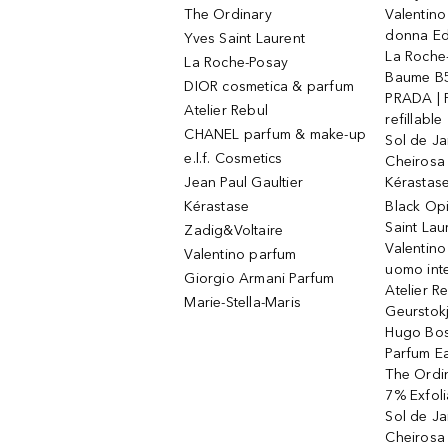
The Ordinary
Valentino
donna E
Yves Saint Laurent
La Roche
La Roche-Posay
Baume B5
DIOR cosmetica & parfum
PRADA | 
Atelier Rebul
refillable
CHANEL parfum & make-up
Sol de Ja
e.l.f. Cosmetics
Cheirosa
Jean Paul Gaultier
Kérastas
Kérastase
Black Op
Saint Lau
Zadig&Voltaire
Valentino
Valentino parfum
uomo int
Giorgio Armani Parfum
Atelier R
Marie-Stella-Maris
Geurstok
Hugo Bos
Parfum E
The Ordin
7% Exfoli
Sol de Ja
Cheirosa