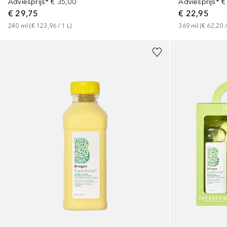
Adviesprijs*
€ 35,00
Adviesprijs*
€
€ 29,75
€ 22,95
240
ml
 (
€ 123,96
 / 
1
L
)
369
ml
 (
€ 62,20
 /