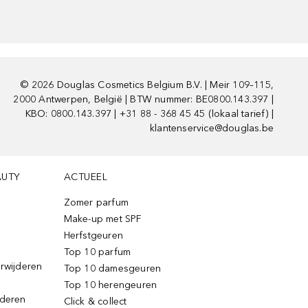
©
2026
Douglas Cosmetics Belgium B.V. | Meir 109–115,
2000 Antwerpen, België | BTW nummer: BE0800.143.397 |
KBO: 0800.143.397 | +31 88 - 368 45 45 (lokaal tarief) |
klantenservice@douglas.be
AUTY
ACTUEEL
Zomer parfum
Make-up met SPF
Herfstgeuren
Top 10 parfum
erwijderen
Top 10 damesgeuren
Top 10 herengeuren
jderen
Click & collect