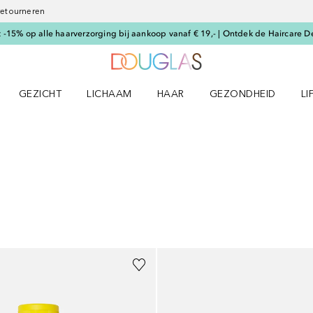
 retourneren
-15% op alle haarverzorging bij aankoop vanaf € 19,- | Ontdek de Haircare D
Naar Douglas Home
GEZICHT
LICHAAM
HAAR
GEZONDHEID
LI
E-UP menu
Open GEZICHT menu
Open LICHAAM menu
Open HAAR menu
Open GEZONDHEID m
Op
ULTATEN