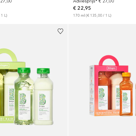
 27,00
Adviesprijs*
€ 27,00
€ 22,95
 
1
L
)
170
ml
 (
€ 135,00
 / 
1
L
)