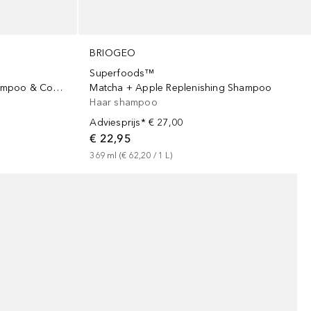
BRIOGEO
Superfoods™
Mango + Cherry Balancing Shampoo & Conditioner Duo
Matcha + Apple Replenishing Shampoo
Haar shampoo
Adviesprijs*
€ 27,00
€ 22,95
369
ml
 (
€ 62,20
 / 
1
L
)