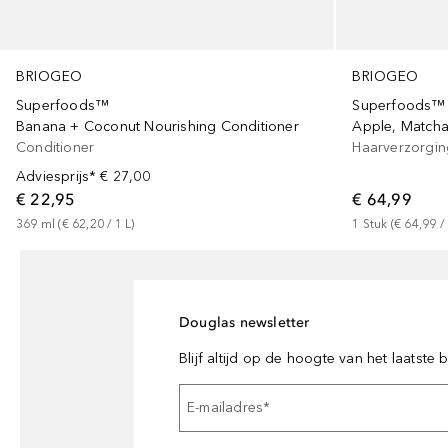
BRIOGEO
BRIOGEO
Superfoods™
Superfoods™
Banana + Coconut Nourishing Conditioner
Conditioner
Haarverzorgin
Adviesprijs*
€ 27,00
€ 22,95
€ 64,99
369
ml
 (
€ 62,20
 / 
1
L
)
1
Stuk
 (
€ 64,99
 / 
Douglas newsletter
Blijf altijd op de hoogte van het laatste
E-mailadres
*