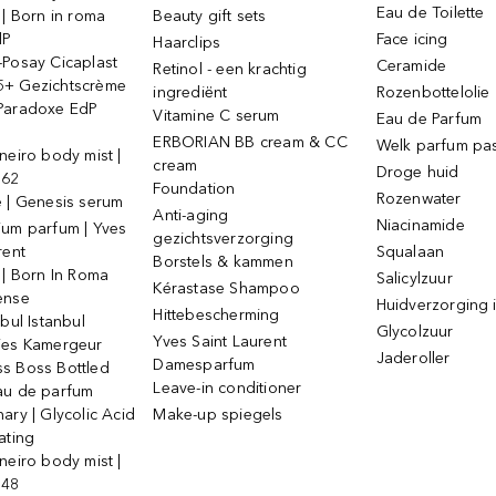
Eau de Toilette
 | Born in roma
Beauty gift sets
dP
Face icing
Haarclips
-Posay Cicaplast
Ceramide
Retinol - een krachtig
+ Gezichtscrème
ingrediënt
Rozenbottelolie
Paradoxe EdP
Vitamine C serum
Eau de Parfum
ERBORIAN BB cream & CC
Welk parfum past
neiro body mist |
cream
Droge huid
 62
Foundation
Rozenwater
e | Genesis serum
Anti-aging
Niacinamide
ium parfum | Yves
gezichtsverzorging
rent
Squalaan
Borstels & kammen
 | Born In Roma
Salicylzuur
Kérastase Shampoo
ense
Huidverzorging i
Hittebescherming
ebul Istanbul
Glycolzuur
Yves Saint Laurent
jes Kamergeur
Jaderoller
Damesparfum
s Boss Bottled
Leave-in conditioner
au de parfum
ary | Glycolic Acid
Make-up spiegels
ating
neiro body mist |
 48