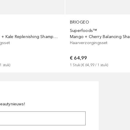
BRIOGEO
Superfoods™
Apple, Matcha + Kale Replenishing Shampoo + Conditioner Duo
gsset
Haarverzorgingsset
€ 64,99
1
stuk
)
1
Stuk
 (
€ 64,99
 / 
1
stuk
)
 beautynieuws!