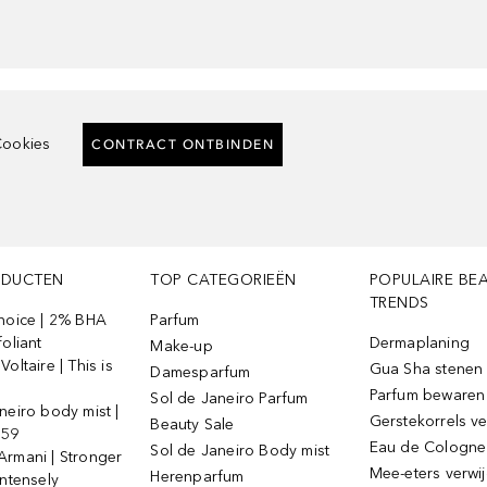
ookies
CONTRACT ONTBINDEN
ODUCTEN
TOP CATEGORIEËN
POPULAIRE BE
TRENDS
Choice | 2% BHA
Parfum
foliant
Dermaplaning
Make-up
oltaire | This is
Gua Sha stenen
Damesparfum
Parfum bewaren
Sol de Janeiro Parfum
neiro body mist |
Gerstekorrels v
Beauty Sale
 59
Eau de Cologne
Sol de Janeiro Body mist
Armani | Stronger
Mee-eters verwi
Herenparfum
intensely