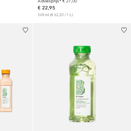
Adviesprijs*
€ 27,00
€ 22,95
369
ml
 (
€ 62,20
 / 
1
L
)