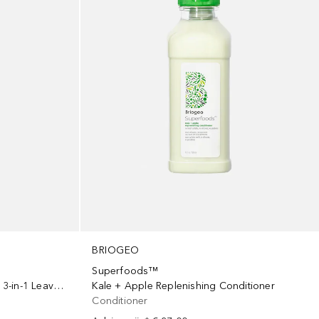
BRIOGEO
Superfoods™
Avocado + Kiwi Mega Moisture 3-in-1 Leave-In Spray
Kale + Apple Replenishing Conditioner
Conditioner