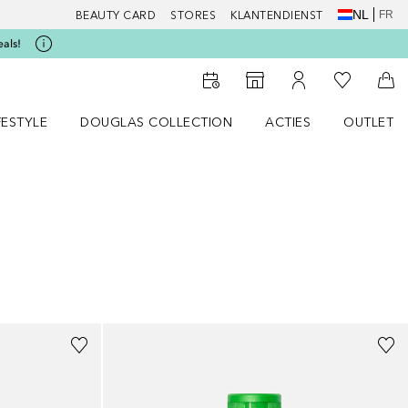
NL
FR
BEAUTY CARD
STORES
KLANTENDIENST
eals!
Naar Mijn W
Naar Storefinder
Naar Mijn Account
Naa
FESTYLE
DOUGLAS COLLECTION
ACTIES
OUTLET
enu
en LIFESTYLE menu
Open DOUGLAS COLLECTION menu
Open ACTIES menu