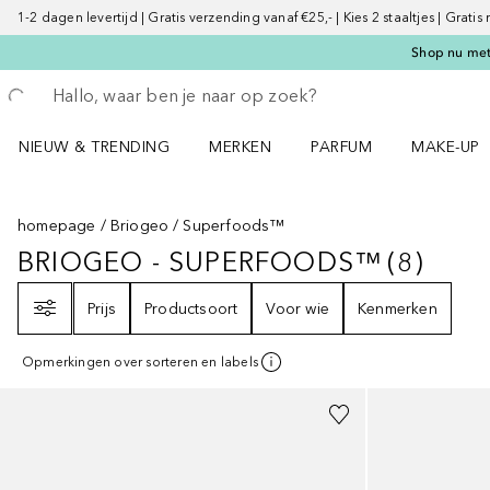
1-2 dagen levertijd | Gratis verzending vanaf €25,- | Kies 2 staaltjes | Gratis
Shop nu met 
Ga terug
Zoekopdracht uitvoeren
NIEUW & TRENDING
MERKEN
PARFUM
MAKE-UP
Open NIEUW & TRENDING menu
Open MERKEN menu
Open PARFUM menu
Open MAK
homepage
Briogeo
Superfoods™
BRIOGEO - SUPERFOODS™
(
8
)
BRIOGEO - SUPERFOODS™
8
RES
Filter
Prijs
Productsoort
Voor wie
Kenmerken
Opmerkingen over sorteren en labels