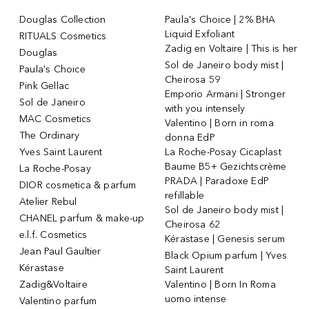
Douglas Collection
Paula's Choice | 2% BHA
Liquid Exfoliant
RITUALS Cosmetics
Zadig en Voltaire | This is her
Douglas
Sol de Janeiro body mist |
Paula's Choice
Cheirosa 59
Pink Gellac
Emporio Armani | Stronger
Sol de Janeiro
with you intensely
MAC Cosmetics
Valentino | Born in roma
The Ordinary
donna EdP
Yves Saint Laurent
La Roche-Posay Cicaplast
Baume B5+ Gezichtscrème
La Roche-Posay
PRADA | Paradoxe EdP
DIOR cosmetica & parfum
refillable
Atelier Rebul
Sol de Janeiro body mist |
CHANEL parfum & make-up
Cheirosa 62
e.l.f. Cosmetics
Kérastase | Genesis serum
Jean Paul Gaultier
Black Opium parfum | Yves
Kérastase
Saint Laurent
Zadig&Voltaire
Valentino | Born In Roma
uomo intense
Valentino parfum