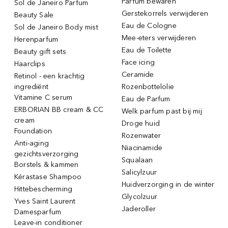
Parfum bewaren
Sol de Janeiro Parfum
Gerstekorrels verwijderen
Beauty Sale
Eau de Cologne
Sol de Janeiro Body mist
Mee-eters verwijderen
Herenparfum
Eau de Toilette
Beauty gift sets
Face icing
Haarclips
Ceramide
Retinol - een krachtig
ingrediënt
Rozenbottelolie
Vitamine C serum
Eau de Parfum
ERBORIAN BB cream & CC
Welk parfum past bij mij
cream
Droge huid
Foundation
Rozenwater
Anti-aging
Niacinamide
gezichtsverzorging
Squalaan
Borstels & kammen
Salicylzuur
Kérastase Shampoo
Huidverzorging in de winter
Hittebescherming
Glycolzuur
Yves Saint Laurent
Jaderoller
Damesparfum
Leave-in conditioner