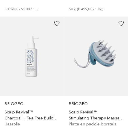
30
ml
 (
€ 765,00
 / 
1
L
)
50
g
 (
€ 459,00
 / 
1
kg
)
BRIOGEO
BRIOGEO
Scalp Revival™
Scalp Revival™
Charcoal + Tea Tree Buildup Detox Spray
Stimulating Therapy Massager
Haarolie
Platte en paddle borstels