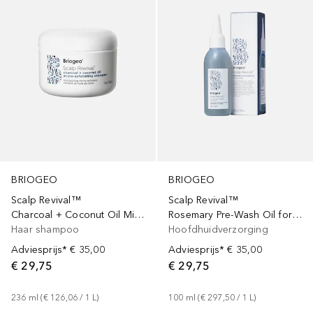
BRIOGEO
BRIOGEO
Scalp Revival™
Scalp Revival™
Charcoal + Coconut Oil Micro-Exfoliating Shampoo
Rosemary Pre-Wash Oil for Hair and Scalp
Haar shampoo
Hoofdhuidverzorging
Adviesprijs*
€ 35,00
Adviesprijs*
€ 35,00
€ 29,75
€ 29,75
236
ml
 (
€ 126,06
 / 
1
L
)
100
ml
 (
€ 297,50
 / 
1
L
)