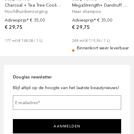
Charcoal + Tea Tree Cooling Hydration Scalp Mask
MegaStrength+ Dandruff Control Shampoo Charcoal + AHA/BHA with Salicylic Acid 3%
Hoofdhuidverzorging
Haar shampoo
Adviesprijs*
€ 35,00
Adviesprijs*
€ 35,00
€ 29,75
€ 29,75
177
ml
 (
€ 168,08
 / 
1
L
)
248
ml
 (
€ 119,96
 / 
1
L
)
Binnenkort weer leverbaar
Douglas newsletter
Blijf altijd op de hoogte van het laatste beautynieuws!
E-mailadres
*
AANMELDEN