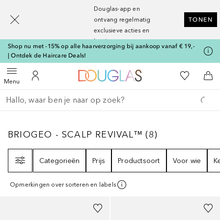
[navigation.slideout.screenreader]
Douglas-app en
ontvang regelmatig
TONEN
exclusieve acties en
kortingen
Shop nu met -15% op alle haarverzorging bij aankoop vanaf € 19,-
| Ontdek de Haircare Deals!
Naar Douglas Home
Naar Mijn W
Open menu
Naar Mijn Account
Naa
Menu
Ga terug
Zoekopdracht uitvoeren
BRIOGEO - SCALP REVIVAL™
8
RESULTATEN
BRIOGEO - SCALP REVIVAL™
(
8
)
Filter
Categorieën
Prijs
Productsoort
Voor wie
K
Opmerkingen over sorteren en labels