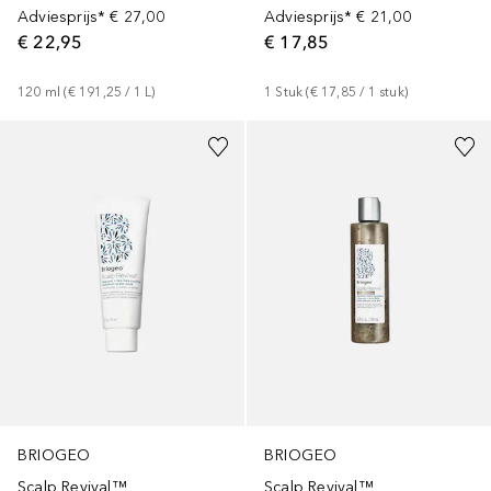
Adviesprijs*
€ 27,00
Adviesprijs*
€ 21,00
€ 22,95
€ 17,85
120
ml
 (
€ 191,25
 / 
1
L
)
1
Stuk
 (
€ 17,85
 / 
1
stuk
)
BRIOGEO
BRIOGEO
Scalp Revival™
Scalp Revival™