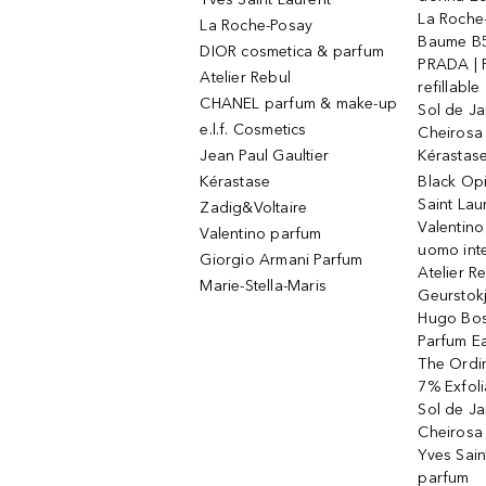
La Roche
La Roche-Posay
Baume B5
DIOR cosmetica & parfum
PRADA | 
Atelier Rebul
refillable
CHANEL parfum & make-up
Sol de Ja
e.l.f. Cosmetics
Cheirosa
Jean Paul Gaultier
Kérastas
Kérastase
Black Op
Saint Lau
Zadig&Voltaire
Valentino
Valentino parfum
uomo int
Giorgio Armani Parfum
Atelier R
Marie-Stella-Maris
Geurstok
Hugo Bos
Parfum E
The Ordin
7% Exfoli
Sol de Ja
Cheirosa
Yves Sain
parfum