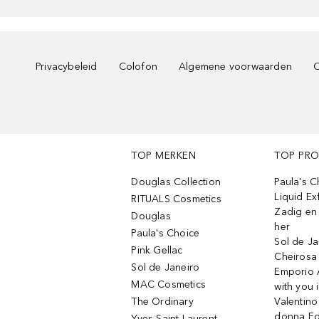
Privacybeleid
Colofon
Algemene voorwaarden
C
TOP MERKEN
TOP PR
Douglas Collection
Paula's 
Liquid Ex
RITUALS Cosmetics
Zadig en V
Douglas
her
Paula's Choice
Sol de Ja
Pink Gellac
Cheirosa
Sol de Janeiro
Emporio 
MAC Cosmetics
with you 
The Ordinary
Valentino
donna E
Yves Saint Laurent