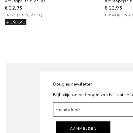
Adviesprijs*
€ 27,00
Adviesprijs*
€
€ 22,95
€ 22,95
147
ml
 (
€ 156,12
 / 
1
L
)
118
ml
 (
€ 194,49
CADEAU
Douglas newsletter
Blijf altijd op de hoogte van het laatste
E-mailadres
*
AANMELDEN