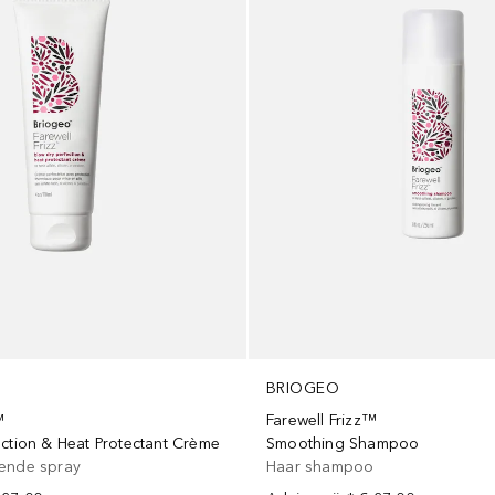
BRIOGEO
™
Farewell Frizz™
ection & Heat Protectant Crème
Smoothing Shampoo
ende spray
Haar shampoo