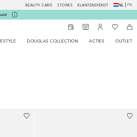
NL
FR
BEAUTY CARD
STORES
KLANTENDIENST
eals!
Naar Mijn W
Naar Storefinder
Naar Mijn Account
Naa
FESTYLE
DOUGLAS COLLECTION
ACTIES
OUTLET
enu
en LIFESTYLE menu
Open DOUGLAS COLLECTION menu
Open ACTIES menu