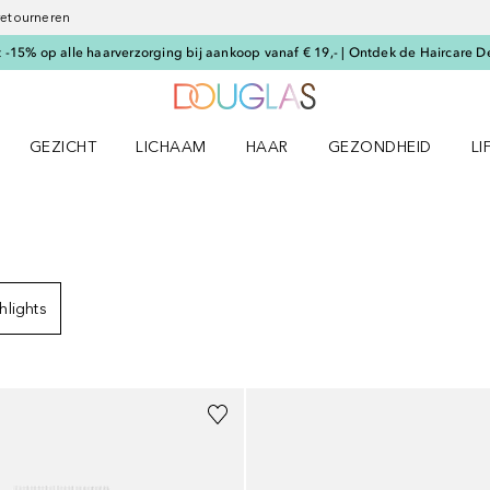
 retourneren
-15% op alle haarverzorging bij aankoop vanaf € 19,- | Ontdek de Haircare D
Naar Douglas Home
GEZICHT
LICHAAM
HAAR
GEZONDHEID
LI
E-UP menu
Open GEZICHT menu
Open LICHAAM menu
Open HAAR menu
Open GEZONDHEID m
Op
SULTATEN
hlights