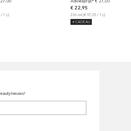
 27,00
Adviesprijs*
€ 27,00
€ 22,95
 / 
1
L
)
236
ml
 (
€ 97,25
 / 
1
L
)
CADEAU
 beautynieuws!