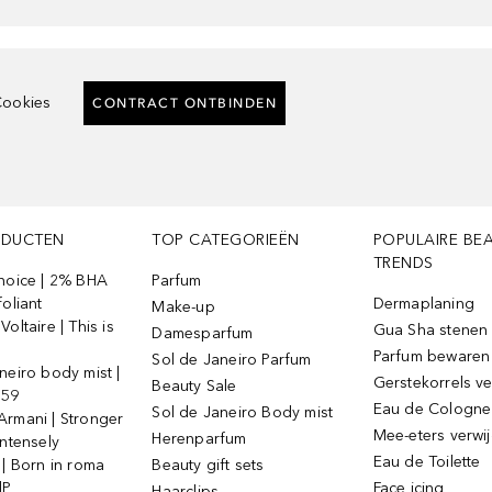
ookies
CONTRACT ONTBINDEN
ODUCTEN
TOP CATEGORIEËN
POPULAIRE BE
TRENDS
Choice | 2% BHA
Parfum
foliant
Dermaplaning
Make-up
oltaire | This is
Gua Sha stenen
Damesparfum
Parfum bewaren
Sol de Janeiro Parfum
neiro body mist |
Gerstekorrels v
Beauty Sale
 59
Eau de Cologne
Sol de Janeiro Body mist
Armani | Stronger
Mee-eters verwi
Herenparfum
intensely
Eau de Toilette
 | Born in roma
Beauty gift sets
dP
Face icing
Haarclips