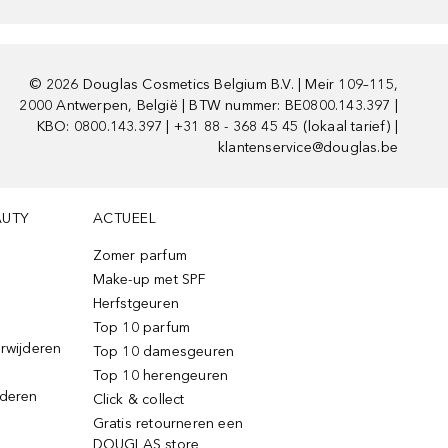
©
2026
Douglas Cosmetics Belgium B.V. | Meir 109–115,
2000 Antwerpen, België | BTW nummer: BE0800.143.397 |
KBO: 0800.143.397 | +31 88 - 368 45 45 (lokaal tarief) |
klantenservice@douglas.be
AUTY
ACTUEEL
Zomer parfum
Make-up met SPF
Herfstgeuren
Top 10 parfum
erwijderen
Top 10 damesgeuren
Top 10 herengeuren
jderen
Click & collect
Gratis retourneren een
DOUGLAS store