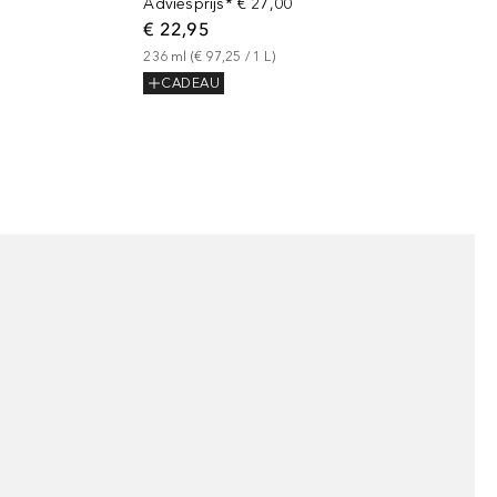
Adviesprijs*
€ 27,00
€ 22,95
236
ml
 (
€ 97,25
 / 
1
L
)
CADEAU