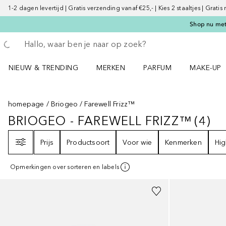
1-2 dagen levertijd | Gratis verzending vanaf €25,- | Kies 2 staaltjes | Gratis
Shop nu met 
Ga terug
Zoekopdracht uitvoeren
NIEUW & TRENDING
MERKEN
PARFUM
MAKE-UP
Open NIEUW & TRENDING menu
Open MERKEN menu
Open PARFUM menu
Open MAK
homepage
Briogeo
Farewell Frizz™
BRIOGEO - FAREWELL FRIZZ™
(
4
)
BRIOGEO - FAREWELL FRIZZ™
4
RE
Filter
Prijs
Productsoort
Voor wie
Kenmerken
Hig
Opmerkingen over sorteren en labels