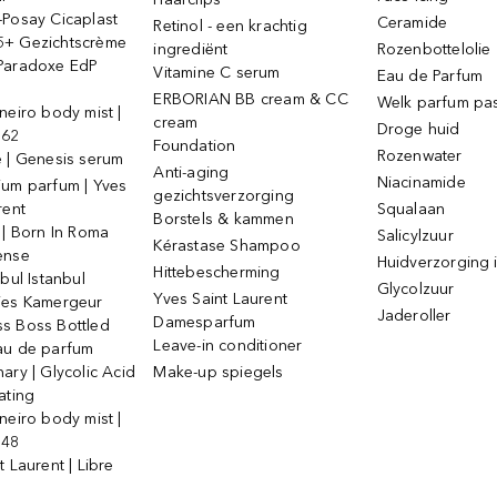
-Posay Cicaplast
Ceramide
Retinol - een krachtig
+ Gezichtscrème
ingrediënt
Rozenbottelolie
Paradoxe EdP
Vitamine C serum
Eau de Parfum
ERBORIAN BB cream & CC
Welk parfum past
neiro body mist |
cream
Droge huid
 62
Foundation
Rozenwater
e | Genesis serum
Anti-aging
Niacinamide
ium parfum | Yves
gezichtsverzorging
rent
Squalaan
Borstels & kammen
 | Born In Roma
Salicylzuur
Kérastase Shampoo
ense
Huidverzorging i
Hittebescherming
ebul Istanbul
Glycolzuur
Yves Saint Laurent
jes Kamergeur
Jaderoller
Damesparfum
s Boss Bottled
Leave-in conditioner
au de parfum
ary | Glycolic Acid
Make-up spiegels
ating
neiro body mist |
 48
t Laurent | Libre